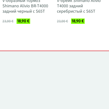
V-образный тормоз
V-брейк Shimano Alivio
Shimano Alivio BR-T4000
T4000 задний
задний черный с S65T
серебристый с S65T
18,90 €
18,90 €
23,00 €
23,00 €
Контакты