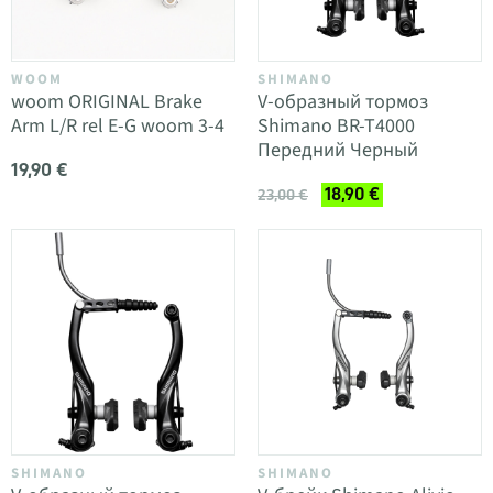
WOOM
SHIMANO
woom ORIGINAL Brake
V-образный тормоз
Arm L/R rel E-G woom 3-4
Shimano BR-T4000
Передний Черный
19,90 €
18,90 €
23,00 €
SHIMANO
SHIMANO