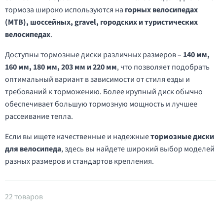
тормоза широко используются на
горных велосипедах
(MTB), шоссейных, gravel, городских и туристических
велосипедах
.
Доступны тормозные диски различных размеров –
140 мм,
160 мм, 180 мм, 203 мм и 220 мм
, что позволяет подобрать
оптимальный вариант в зависимости от стиля езды и
требований к торможению. Более крупный диск обычно
обеспечивает большую тормозную мощность и лучшее
рассеивание тепла.
Если вы ищете качественные и надежные
тормозные диски
для велосипеда
, здесь вы найдете широкий выбор моделей
разных размеров и стандартов крепления.
Товары в категории Роторы дисковых тормозов
22 товаров