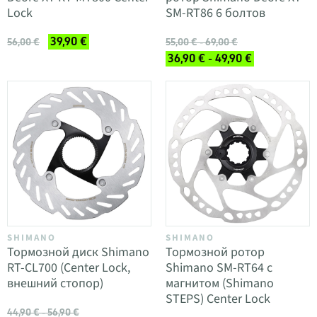
Lock
SM-RT86 6 болтов
39,90 €
56,00 €
55,00 € - 69,00 €
36,90 € - 49,90 €
SHIMANO
SHIMANO
Тормозной диск Shimano
Тормозной ротор
RT-CL700 (Center Lock,
Shimano SM-RT64 с
внешний стопор)
магнитом (Shimano
STEPS) Center Lock
44,90 € - 56,90 €