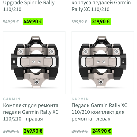
Upgrade Spindle Rally
корпуса педалей Garmin
110/210
Rally XC 110/210
449,90 €
319,90 €
549,99 €
399,99 €
GARMIN
GARMIN
Комплект для ремонта
Педаль Garmin Rally XC
педали Garmin Rally XC
110/210 комплект для
110/210 - правая
ремонта - левая
249,90 €
249,90 €
299,99 €
299,99 €