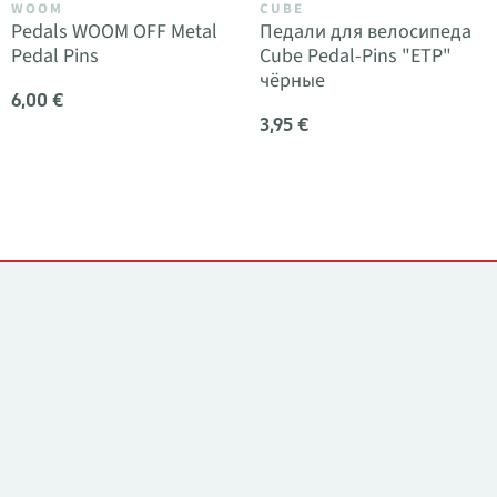
WOOM
CUBE
Pedals WOOM OFF Metal
Педали для велосипеда
Pedal Pins
Cube Pedal-Pins "ETP"
чёрные
6,00 €
3,95 €
Контакты