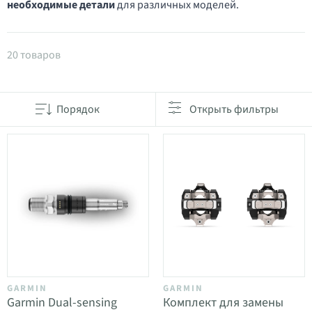
необходимые детали
для различных моделей.
Товары в категории Запчасти и аксессуары для п
20 товаров
Порядок
Открыть фильтры
GARMIN
GARMIN
Garmin Dual-sensing
Комплект для замены