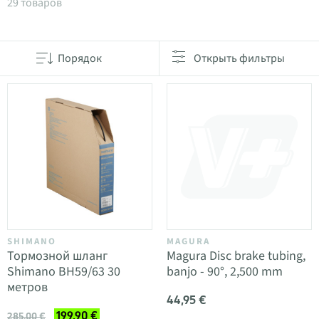
Товары в категории Тормозные шланги и оливки
29 товаров
Порядок
Открыть фильтры
SHIMANO
MAGURA
Тормозной шланг
Magura Disc brake tubing,
Shimano BH59/63 30
banjo - 90°, 2,500 mm
метров
44,95 €
199,90 €
285,00 €