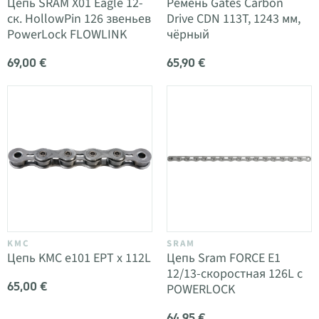
Цепь SRAM X01 Eagle 12-
Ремень Gates Carbon
ск. HollowPin 126 звеньев
Drive CDN 113T, 1243 мм,
PowerLock FLOWLINK
чёрный
69,00 €
65,90 €
KMC
SRAM
Цепь KMC e101 EPT x 112L
Цепь Sram FORCE E1
12/13-скоростная 126L с
65,00 €
POWERLOCK
64,95 €