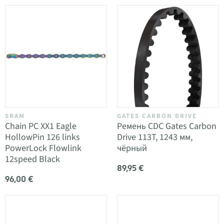
SRAM
GATES CARBON DRIVE
Chain PC XX1 Eagle
Ремень CDC Gates Carbon
HollowPin 126 links
Drive 113T, 1243 мм,
PowerLock Flowlink
чёрный
12speed Black
89,95 €
96,00 €