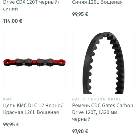
Drive CDX 120T чёрный/
Синяя 126L Вощеная
синий
99,95 €
114,00 €
KMC
GATES CARBON DRIVE
Цепь KMC DLC 12 Черно/
Ремень CDC Gates Carbon
Красная 126L Вощеная
Drive 120T, 1320 мм,
чёрный
99,95 €
97,90 €