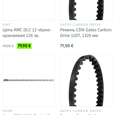
KMC
GATES CARBON DRIVE
Цепь KMC DLC 12 чёрно-
Ремень CDN Gates Carbon
оранжевая 126 зв.
Drive 120T, 1320 мм
71,50 €
79,90 €
99,95 €
SRAM
GATES CARBON DRIVE