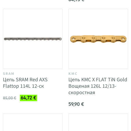
SRAM
KMC
Цепь SRAM Red AXS
Цепь KMC X FLAT TiN Gold
Flattop 114L 12-ск
Вощеная 126L 12/13-
скоростная
64,72 €
85,00 €
59,90 €