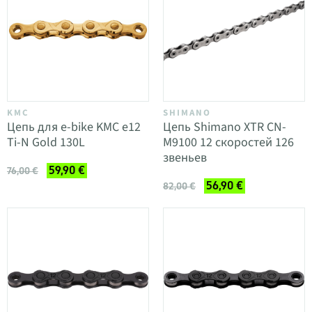
KMC
SHIMANO
Цепь для e-bike KMC e12
Цепь Shimano XTR CN-
Ti-N Gold 130L
M9100 12 скоростей 126
звеньев
59,90 €
76,00 €
56,90 €
82,00 €