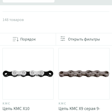
Товары в категории Цепи
148 товаров
Порядок
Открыть фильтры
KMC
KMC
Цепь KMC X10
Цепь KMC X9 серая 9-