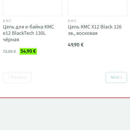
KMC
KMC
Цепь для e-байка KMC
Цепь KMC X12 Black 126
e12 BlackTech 130L
зв., восковая
чёрная
49,90 €
54,90 €
72,00 €
« Previous
Next »
Контакты