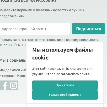
ПОДПИСАТЬСЯ НА РАССЫЛКУ
Узнавайте первыми о полезных новостях и лучших
предложениях.
Подписаться
Подписываясь, вы соглашаетесь с политикой конфиденциальности
Veloplus OÜ. Мы никогда не передаём ваши данные третьим лицам.
Мы используем файлы
cookie
Мы в социальных сетях
Этот сайт использует файлы cookie для
Мы делимся информацией о выгодных акциях, новых товарах
улучшения пользовательского опыта.
и сервисе. Иногда публикуем обзоры продукции.
Принять все
Только необходимые