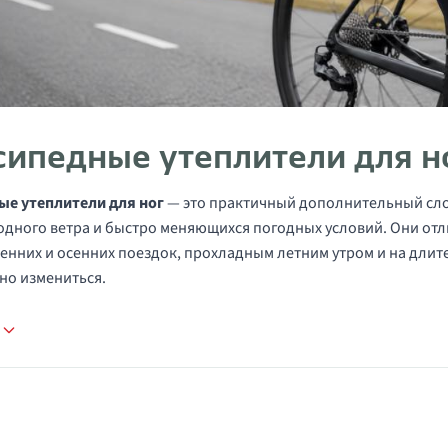
сипедные утеплители для н
ые утеплители для ног
— это практичный дополнительный сло
одного ветра и быстро меняющихся погодных условий. Они от
сенних и осенних поездок, прохладным летним утром и на длит
но измениться.
е
в категории Гетры для ног и наколенники