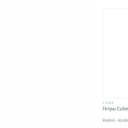
CUBE
Гетры Cube
51,00 € - 52,00