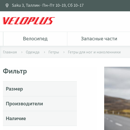
Saku 3, Таллин · Пн–Пт 10–19, Сб 10–17
Bелосипед
Запасные части
Главная
Одежда
Гетры
Гетры для ног и наколенники
Фильтр
Размер
Производители
Наличие