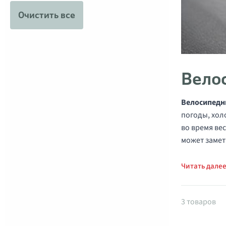
Очистить все
Вело
Велосипедн
погоды, хол
во время ве
может замет
Читать дале
Товары 
3 товаров