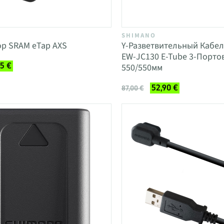
SHIMANO
ор SRAM eTap AXS
Y-Разветвительный Кабе
EW-JC130 E-Tube 3-Порто
95 €
550/550мм
52,90 €
87,00 €