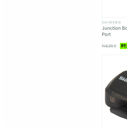
SHIMANO
Junction B
Port
89
148,00 €