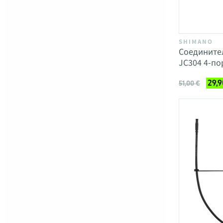
SHIMANO
Соедините
JC304 4-по
29,9
51,00 €