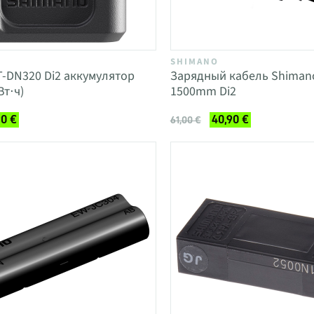
SHIMANO
-DN320 Di2 аккумулятор
Зарядный кабель Shiman
Вт⋅ч)
1500mm Di2
90 €
40,90 €
61,00 €