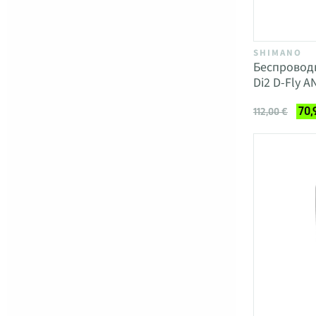
SHIMANO
Беспровод
Di2 D-Fly A
70,
112,00 €