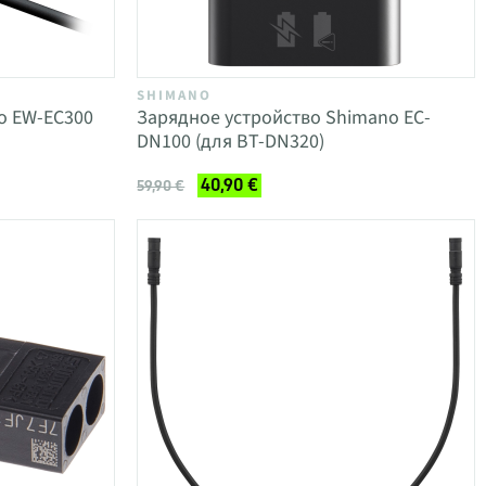
SHIMANO
o EW-EC300
Зарядное устройство Shimano EC-
DN100 (для BT-DN320)
40,90 €
59,90 €