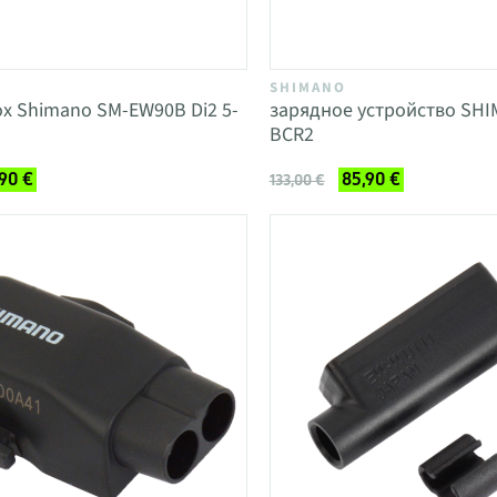
SHIMANO
ox Shimano SM-EW90B Di2 5-
зарядное устройство SH
BCR2
,90 €
85,90 €
133,00 €