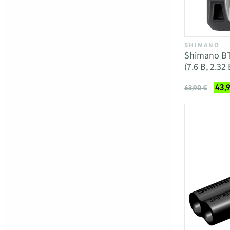
SHIMANO
Shimano BT
(7.6 В, 2.32 
43,
63,90 €