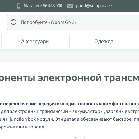
Магазин: 56 488 000
pood@veloplus.ee
Аксессуары
Одежда
оненты электронной трансм
е переключение передач выводит точность и комфорт на нов
для электронных трансмиссий – аккумуляторы, зарядные устро
я и junction box модули. Эти детали обеспечивают быстрое, п
орожье или в городе.