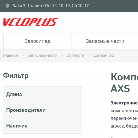
Saku 3, Таллин · Пн–Пт 10–19, Сб 10–17
Bелосипед
Запасные части
Главная
Запасные части
Запчасти
Детали Di2
Комп
Фильтр
AXS
Длина
Электронно
Производители
компоненты 
переключени
Наличие
шоссе, безд