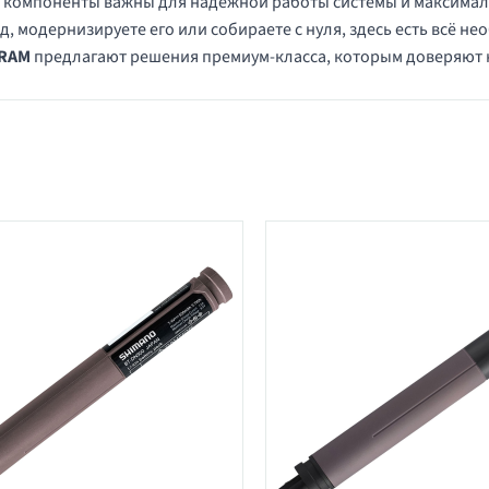
компоненты важны для надёжной работы системы и максималь
д, модернизируете его или собираете с нуля, здесь есть всё 
SRAM
предлагают решения премиум-класса, которым доверяют к
в категории Детали Di2