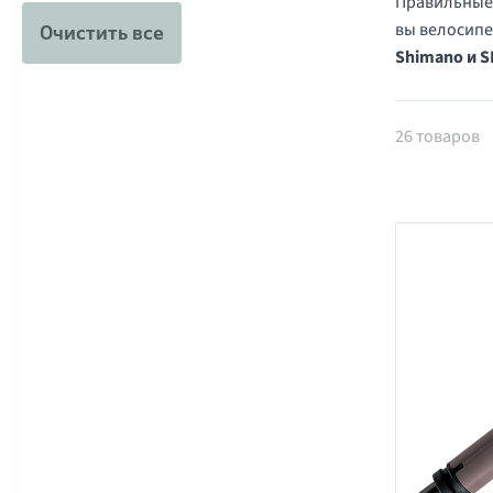
Правильные 
вы велосипе
Очистить все
Shimano и 
Товары 
26 товаров