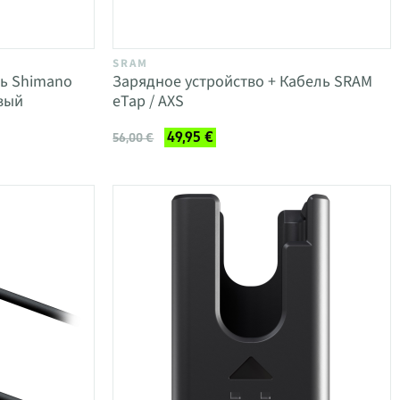
SRAM
ль Shimano
Зарядное устройство + Кабель SRAM
вый
eTap / AXS
49,95 €
56,00 €