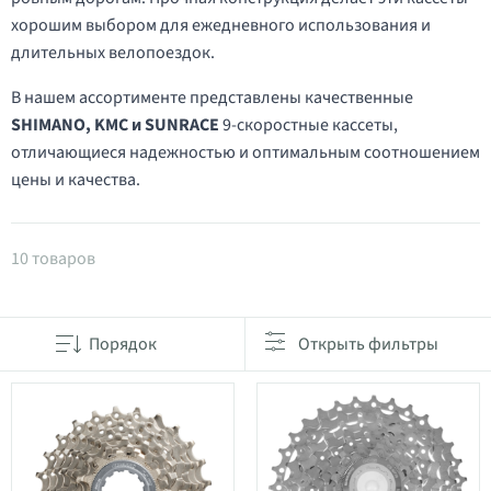
хорошим выбором для ежедневного использования и
длительных велопоездок.
В нашем ассортименте представлены качественные
SHIMANO, KMC и SUNRACE
9-скоростные кассеты,
отличающиеся надежностью и оптимальным соотношением
цены и качества.
Товары в категории Кассеты на 9 скоростей
10 товаров
Порядок
Открыть фильтры