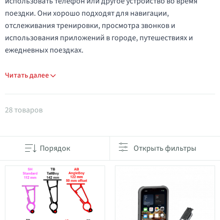
использовать телефон или другое устройство во время
поездки. Они хорошо подходят для навигации,
отслеживания тренировки, просмотра звонков и
использования приложений в городе, путешествиях и
ежедневных поездках.
Читать далее
Товары в категории Аксессуары для смартфонов
28 товаров
Порядок
Открыть фильтры