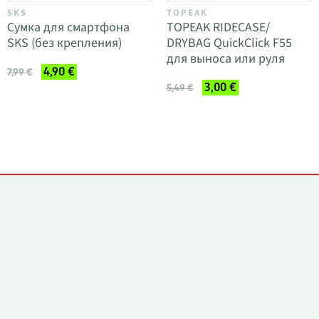
SKS
TOPEAK
Сумка для смартфона
TOPEAK RIDECASE/
SKS (без крепления)
DRYBAG QuickClick F55
для выноса или руля
4,90 €
7,99 €
3,00 €
5,49 €
Контакты