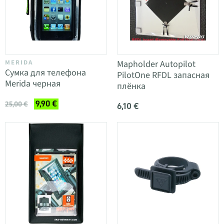
MERIDA
Mapholder Autopilot
Сумка для телефона
PilotOne RFDL запасная
Merida черная
плёнка
9,90 €
25,00 €
6,10 €