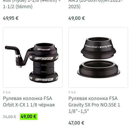
#08 (Hyde) 1-1/8 (44mm) +
AMS (20-00976)(MY2022-
1-1/2 (56mm)
2025)
49,95 €
49,00 €
FSA
FSA
Рулевая колонка FSA
Рулевая колонка FSA
Orbit X-CX 1 1/8 чёрная
Gravity SX Pro NO.55E 1
1/8"–1,5"
49,00 €
74,00 €
47,00 €