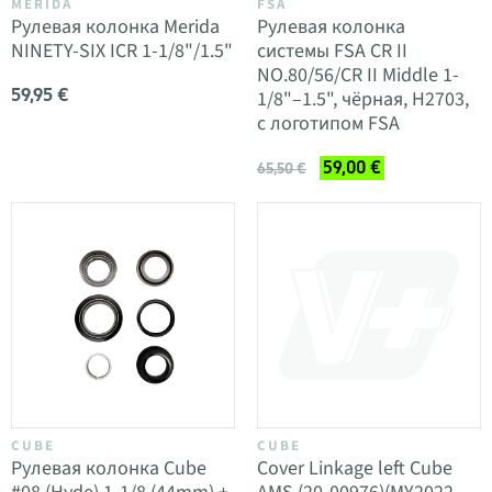
MERIDA
FSA
Рулевая колонка Merida
Рулевая колонка
NINETY-SIX ICR 1-1/8"/1.5"
системы FSA CR II
NO.80/56/CR II Middle 1-
59,95 €
1/8"–1.5", чёрная, H2703,
с логотипом FSA
59,00 €
65,50 €
CUBE
CUBE
Рулевая колонка Cube
Cover Linkage left Cube