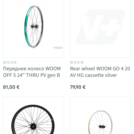
WOOM
WOOM
Переднее колесо WOOM
Rear wheel WOOM GO 4 20
OFF 5 24" THRU PV gen B
AV HG cassette silver
81,00 €
79,90 €