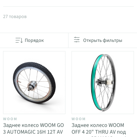
Товары в категории Колеса 12"-24"
27 товаров
Порядок
Открыть фильтры
WOOM
WOOM
Заднее колесо WOOM GO
Заднее колесо WOOM
3 AUTOMAGIC 16H 12T AV
OFF 4 20" THRU AV под