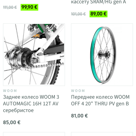
кассету SRAM/HG gen A
99,90 €
111,00 €
89,00 €
101,00 €
WOOM
WOOM
Заднее колесо WOOM 3
Переднее колесо WOOM
AUTOMAGIC 16H 12T AV
OFF 4 20" THRU PV gen B
серебристое
81,00 €
85,00 €