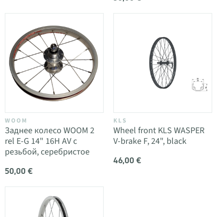
WOOM
KLS
Заднее колесо WOOM 2
Wheel front KLS WASPER
rel E-G 14" 16H AV с
V-brake F, 24", black
резьбой, серебристое
46,00 €
50,00 €