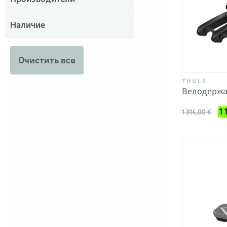
Наличие
Очистить все
THULE
Велодержа
1 
1 314,00 €