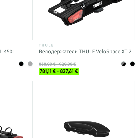
THULE
L 450L
Велодержатель THULE VeloSpace XT 2
868,00 € - 920,00 €
781,11 € - 827,61 €