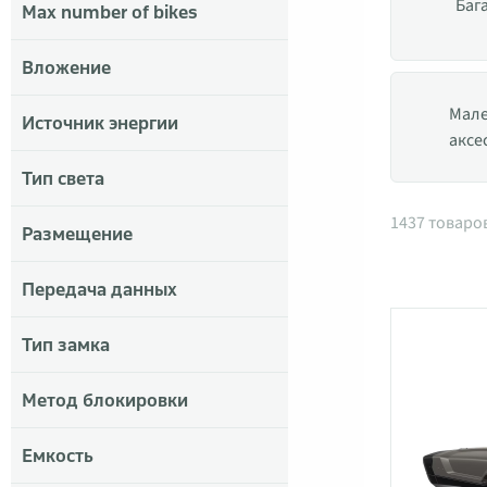
Баг
Max number of bikes
Вложение
Мал
Источник энергии
аксе
Тип света
Товары 
1437 товаро
Размещение
Передача данных
Тип замка
Метод блокировки
Емкость