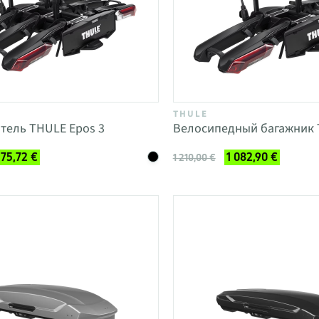
THULE
тель THULE Epos 3
Велосипедный багажник 
175,72 €
1 082,90 €
1 210,00 €