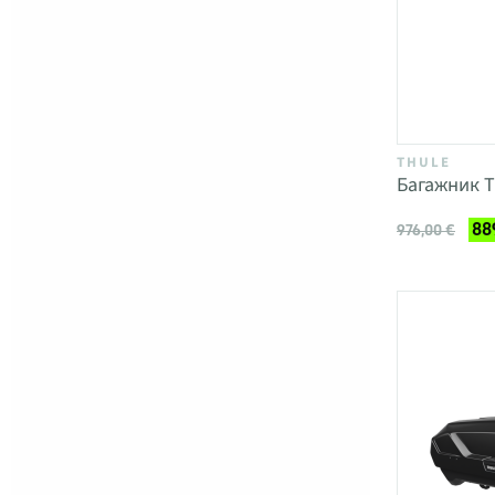
THULE
Багажник T
88
976,00 €