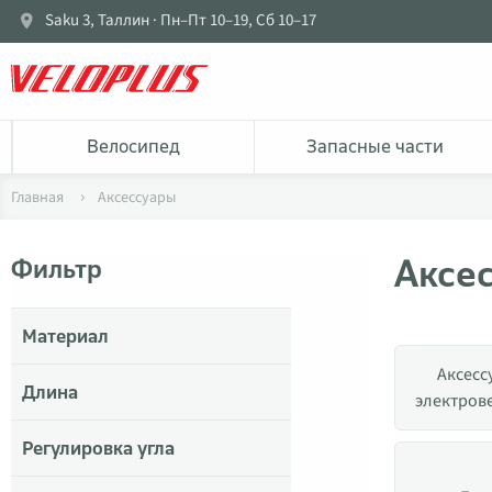
Saku 3, Таллин · Пн–Пт 10–19, Сб 10–17
Bелосипед
Запасные части
Главная
Аксессуары
Аксе
Фильтр
Материал
Аксесс
Длина
электров
Регулировка угла