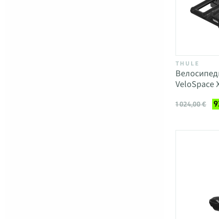
THULE
Велосипед
VeloSpace 
9
1 024,00 €