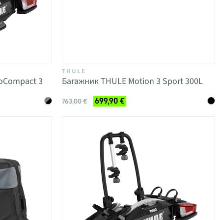
THULE
oCompact 3
Багажник THULE Motion 3 Sport 300L
699,90 €
763,00 €