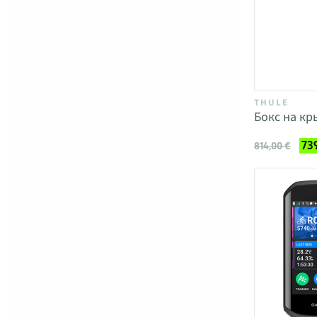
THULE
Бокс на кр
73
814,00 €