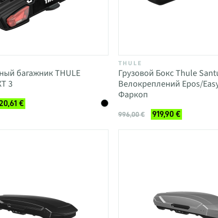
THULE
ный багажник THULE
Грузовой Бокс Thule Sant
XT 3
Велокреплений Epos/Easy
Фаркоп
20,61 €
919,90 €
996,00 €