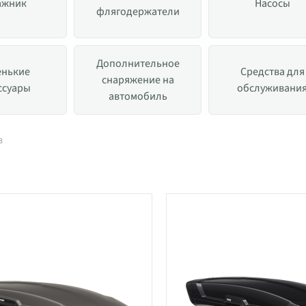
ажник
Насосы
флягодержатели
Дополнительное
енькие
Средства для
снаряжение на
ссуары
обслуживани
автомобиль
в категории Аксессуары
в