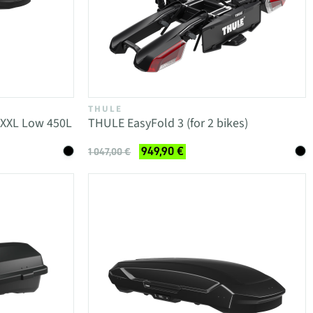
THULE
XXL Low 450L
THULE EasyFold 3 (for 2 bikes)
949,90 €
1 047,00 €