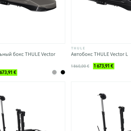
THULE
ьный бокс THULE Vector
Автобокс THULE Vector L
1 673,91 €
1 860,00 €
 673,91 €