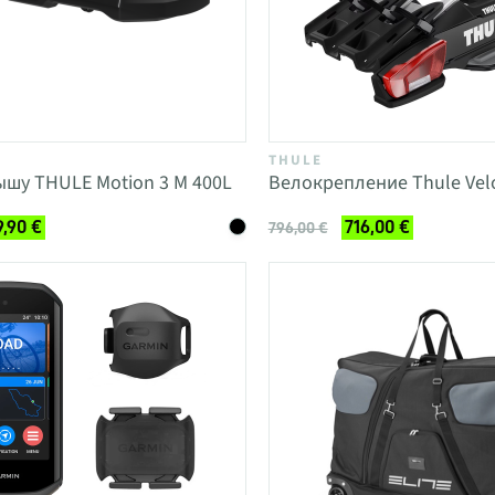
THULE
ышу THULE Motion 3 M 400L
Велокрепление Thule Vel
9,90 €
716,00 €
796,00 €