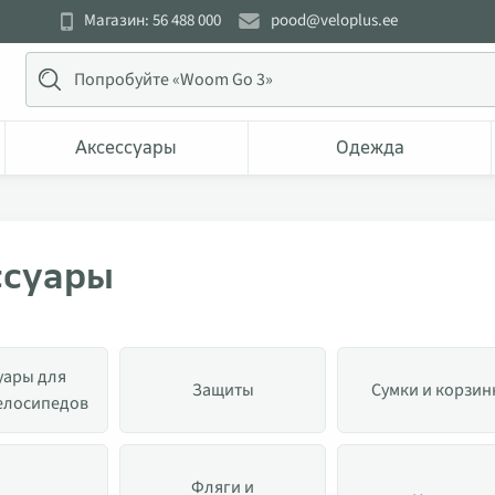
Магазин: 56 488 000
pood@veloplus.ee
Аксессуары
Одежда
ссуары
уары для
Защиты
Сумки и корзин
елосипедов
Фляги и