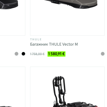
THULE
Багажник THULE Vector M
1 580,91 €
1 758,00 €