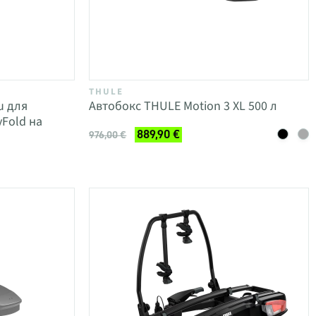
THULE
u для
Автобокс THULE Motion 3 XL 500 л
Fold на
889,90 €
976,00 €