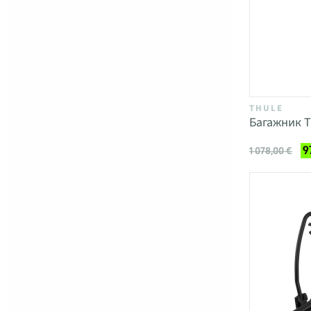
THULE
Багажник T
9
1 078,00 €