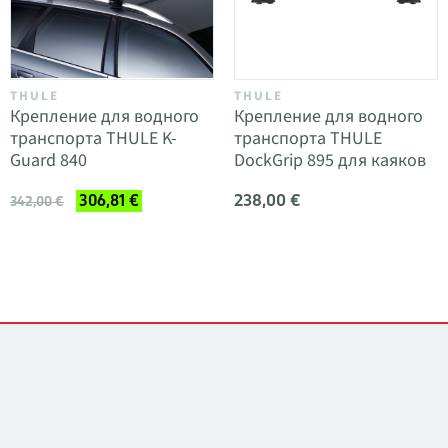
THULE
THULE
Крепление для водного
Крепление для водного
транспорта THULE K-
транспорта THULE
Guard 840
DockGrip 895 для каяков
238,00 €
306,81 €
342,00 €
Контакты