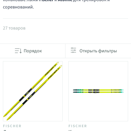
соревнований.
Товары в категории Коньковые лыжи
27 товаров
Порядок
Открыть фильтры
FISCHER
FISCHER