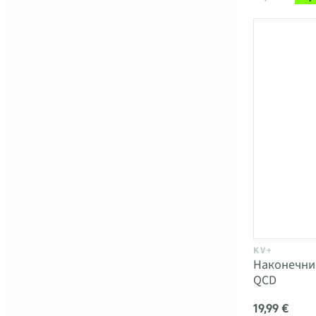
KV+
Наконечни
QCD
19,99 €