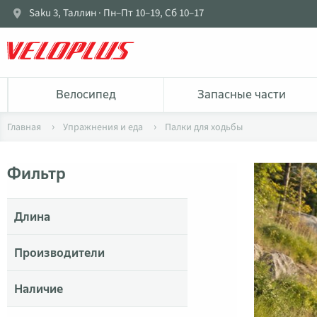
Saku 3, Таллин · Пн–Пт 10–19, Сб 10–17
Bелосипед
Запасные части
Главная
Упражнения и еда
Палки для ходьбы
Фильтр
Длина
Производители
Наличие