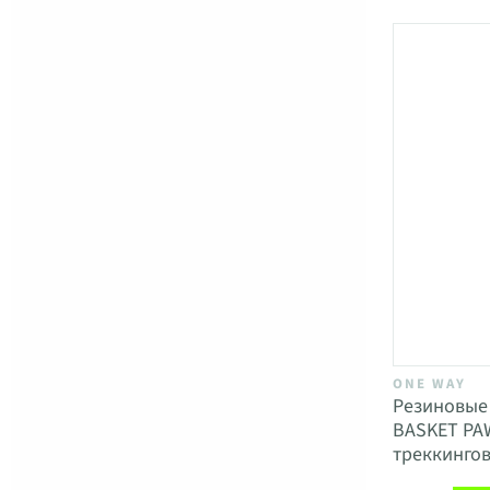
ONE WAY
Резиновые
BASKET PA
треккинго