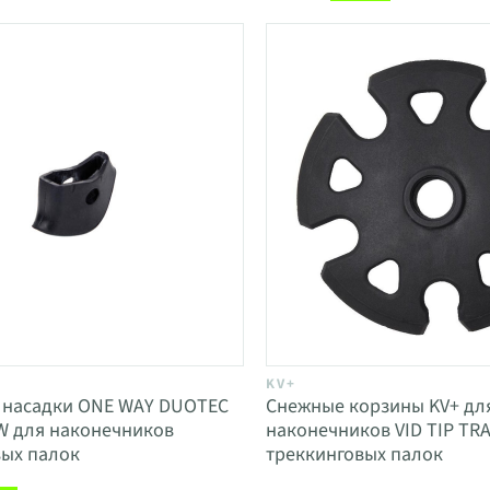
KV+
 насадки ONE WAY DUOTEC
Снежные корзины KV+ дл
W для наконечников
наконечников VID TIP TR
вых палок
треккинговых палок