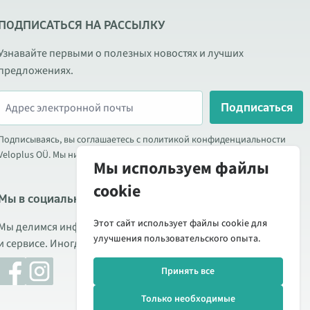
ПОДПИСАТЬСЯ НА РАССЫЛКУ
Узнавайте первыми о полезных новостях и лучших
предложениях.
Подписаться
Подписываясь, вы соглашаетесь с политикой конфиденциальности
Veloplus OÜ. Мы никогда не передаём ваши данные третьим лицам.
Мы используем файлы
cookie
Мы в социальных сетях
Этот сайт использует файлы cookie для
Мы делимся информацией о выгодных акциях, новых товарах
улучшения пользовательского опыта.
и сервисе. Иногда публикуем обзоры продукции.
Принять все
Только необходимые