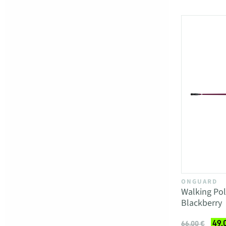
ONGUARD
Walking Po
Blackberry
49,
66,00 €