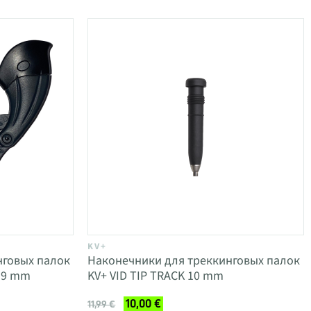
KV+
нговых палок
Наконечники для треккинговых палок
 9 mm
KV+ VID TIP TRACK 10 mm
10,00 €
11,99 €