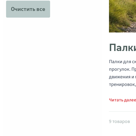
Очистить все
Палк
Палки для с
прогулок. П
движения и 
тренировок,
Читать дале
Товары 
9 товаров