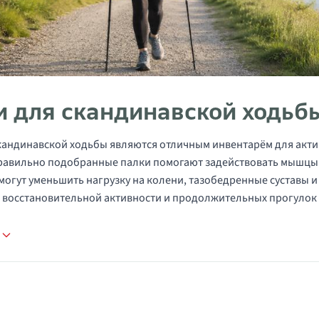
и для скандинавской ходьб
кандинавской ходьбы являются отличным инвентарём для акт
равильно подобранные палки помогают задействовать мышцы 
могут уменьшить нагрузку на колени, тазобедренные суставы 
 восстановительной активности и продолжительных прогулок
е
в категории Палки для ходьбы