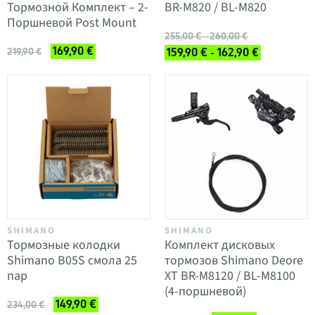
Тормозной Комплект – 2-
BR-M820 / BL-M820
Поршневой Post Mount
255,00 € - 260,00 €
169,90 €
219,90 €
159,90 € - 162,90 €
SHIMANO
SHIMANO
Тормозные колодки
Комплект дисковых
Shimano B05S смола 25
тормозов Shimano Deore
пар
XT BR-M8120 / BL-M8100
(4-поршневой)
149,90 €
234,00 €