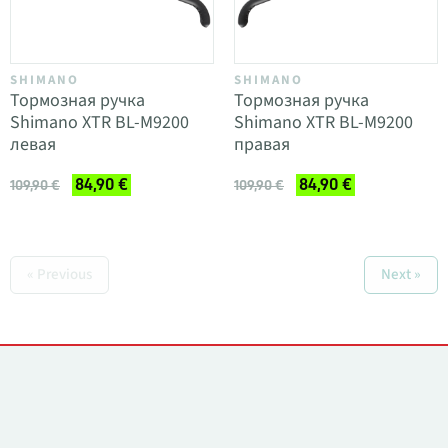
SHIMANO
SHIMANO
Тормозная ручка
Тормозная ручка
Shimano XTR BL-M9200
Shimano XTR BL-M9200
левая
правая
84,90 €
84,90 €
109,90 €
109,90 €
« Previous
Next »
Контакты