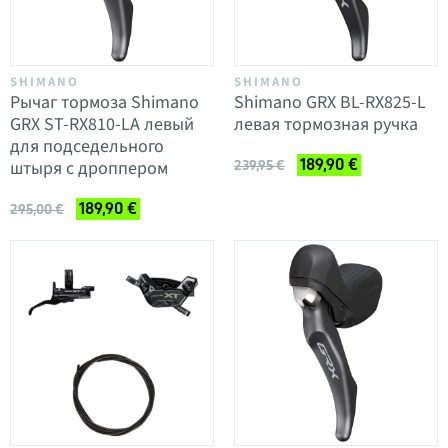
SHIMANO
SHIMANO
Рычаг тормоза Shimano
Shimano GRX BL-RX825-L
GRX ST-RX810-LA левый
левая тормозная ручка
для подседельного
189,90 €
штыря с дроппером
239,95 €
189,90 €
295,00 €