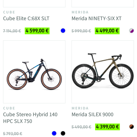
CUBE
MERIDA
Cube Elite C:68X SLT
Merida NINETY-SIX XT
4 599,00 €
4 499,00 €
7 114,00 €
5 999,00 €
CUBE
MERIDA
Cube Stereo Hybrid 140
Merida SILEX 9000
HPC SLX 750
4 399,00 €
5 490,00 €
5 793,00 €