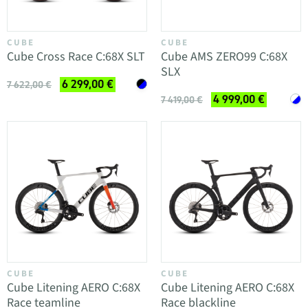
CUBE
CUBE
Cube Cross Race C:68X SLT
Cube AMS ZERO99 C:68X
SLX
6 299,00 €
7 622,00 €
4 999,00 €
7 419,00 €
CUBE
CUBE
Cube Litening AERO C:68X
Cube Litening AERO C:68X
Race teamline
Race blackline