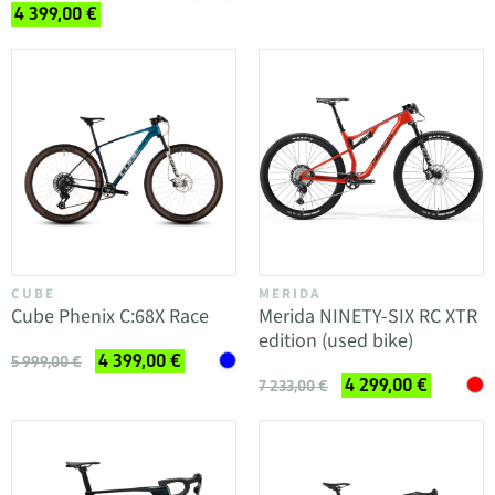
4 399,00 €
CUBE
MERIDA
Cube Phenix C:68X Race
Merida NINETY-SIX RC XTR
edition (used bike)
4 399,00 €
5 999,00 €
4 299,00 €
7 233,00 €