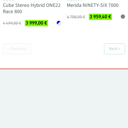
Cube Stereo Hybrid ONE22
Merida NINETY-SIX 7000
Race 800
3 959,40 €
6 708,00 €
3 999,00 €
4 499,00 €
« Previous
Next »
Контакты