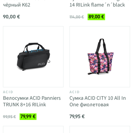
чёрный K62
14 RILink flame´n´black
90,00 €
89,00 €
114,00 €
ACID
ACID
Велосумки ACID Panniers
Сумка ACID CITY 10 All In
TRUNK 8+16 RILink
One фиолетовая
79,95 €
79,99 €
99,95 €