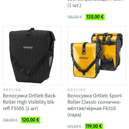
(1 шт.)
120,00 €
138,00 €
ORTLIEB
ORTLIEB
Велосумка Ortlieb Back-
Велосумка Ortlieb Sport-
Roller High Visibility blk
Roller Classic солнечно-
refl F5505 (1 шт)
жёлтая/чёрная F6310
(пара)
120,00 €
138,00 €
119,00 €
141,00 €