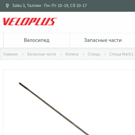
Saku 3, Таллин · Пн–Пт 10–19, Сб 10–17
Bелосипед
Запасные части
Главная
Запасные части
Колеса
Спицы
Спица Mach1 2