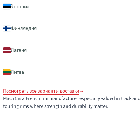
Эстония
Финляндия
Латвия
Литва
Посмотреть все варианты доставки
Mach1 is a French rim manufacturer especially valued in track and 
touring rims where strength and durability matter.