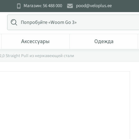
Магазин: 56 488 000
pood@veloplus.ee
Аксессуары
Одежда
,0 Straight Pull из нержавеющей стали