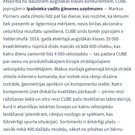
Atšķirībā no daudziem augstākās klases konkurentiem, CUBE
joprojām ir
īpašnieka vadīts ģimenes uzņēmums
— Markus
Pürners vada zīmolu līdz pat šai dienai, kas nozīmē, ka lēmumi
tiek pieņemti ar ilgtermiņa mērķiem, nevis biržas akcionāru
ceturkšņa rezultātu spiedienā. CUBE sirds tomēr joprojām ir
Valdershofā: 2016. gadā atvērtajā augstākās klases 35 000
kvadrātmetru rūpnīcā divās maiņās strādā 600 cilvēku, kas
katru dienu samontē līdz 4 500 velosipēdu — tas padara CUBE
par vienu no produktīvākajiem Eiropā strādājošajiem
velosipēdu montētājiem. Blakus esošajā galvenajā birojā strādā
zīmola inženieru komanda, kur notiek visa rāmju dizaina
izstrāde, ģeometrijas aprēķini un komponentu izvēle. Katrs
komponents iziet divkāršu kvalitātes pārbaudi — pirmo reizi
ražošanas laikā un otro reizi CUBE pašu testēšanas laboratorijā,
kurā ir atsevišķas iekārtas šosejas un kalnu velosipēdu
testēšanai (piemēram, rāmjus noslogo ar spēkiem, kas
līdzvērtīgi spurta situācijai). Sortiments ir ārkārtīgi plašs —
vairāk nekā 400 dažādu modeļu, sākot no pilsētas un bērnu