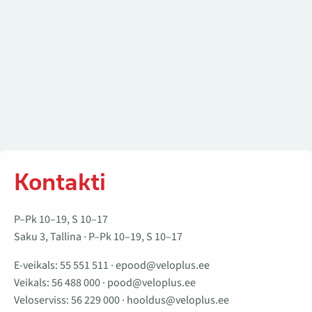
Kontakti
P–Pk 10–19, S 10–17
Saku 3, Tallina · P–Pk 10–19, S 10–17
E-veikals:
55 551 511
·
epood@veloplus.ee
Veikals:
56 488 000
·
pood@veloplus.ee
Veloserviss:
56 229 000
·
hooldus@veloplus.ee