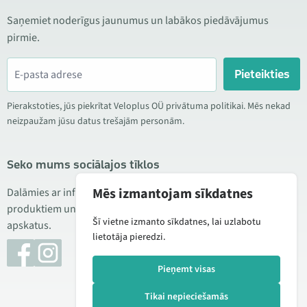
Saņemiet noderīgus jaunumus un labākos piedāvājumus
pirmie.
Pieteikties
Pierakstoties, jūs piekrītat Veloplus OÜ privātuma politikai. Mēs nekad
neizpaužam jūsu datus trešajām personām.
Seko mums sociālajos tīklos
Mēs izmantojam sīkdatnes
Dalāmies ar informāciju par izdevīgām akcijām, jauniem
produktiem un servisu. Reizēm publicējam arī produktu
Šī vietne izmanto sīkdatnes, lai uzlabotu
apskatus.
lietotāja pieredzi.
Pieņemt visas
Tikai nepieciešamās