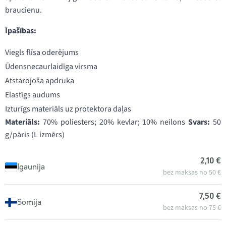
braucienu.
Īpašības:
Viegls flīsa oderējums
Ūdensnecaurlaidīga virsma
Atstarojoša apdruka
Elastīgs audums
Izturīgs materiāls uz protektora daļas
Materiāls:
70% poliesters; 20% kevlar; 10% neilons
Svars:
50
g/pāris (L izmērs)
2,10 €
Igaunija
bez maksas no 50 €
7,50 €
Somija
bez maksas no 75 €