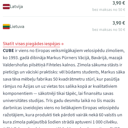
3,90 €
Latvija
bez maksas no 50 €
3,90 €
Lietuva
bez maksas no 50 €
Skatīt visas piegādes iespējas
CUBE
ir viens no Eiropas veiksmīgākajiem velosipēdu zīmoliem,
ko 1993. gadā dibināja Markus Pürners Vācijā, Bavārijā, mazajā
Valdershofas pilsētiņā Fihteles kalnos. Zīmola sākuma stāsts ir
pieticīgs un vāciski praktisks: vēl būdams students, Markus sāka
sava tēva mēbeļu fabrikas 50 kvadrātmetru stūrī, kur pasūtīja
rāmjus no Āzijas un uz vietas tos salika kopā ar kvalitatīviem
komponentiem — sākotnēji tikai tāpēc, lai finansētu savas
universitātes studijas. Trīs gadu desmitu laikā no šīs mazās
darbnīcas izveidojies viens no lielākajiem Eiropas velosipēdu
ražotājiem, kura produkti tiek pārdoti vairāk nekā 60 valstīs un
kura zīmola pakļautībā šodien strādā aptuveni 1 000 cilvēku.