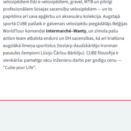
velosipēdiem līdz e-velosipēdiem, gravel, MTB un pilnīgi
profesionāliem šosejas sacensību velosipēdiem — un to
papildina arī sava apģērbu un aksesuāru kolekcija. Augstajā
sportā CUBE pašlaik ir galvenais velosipēdu piegādātājs Beļģijas
WorldTour komandai
Intermarché–Wanty
, un zīmola pašu
action team atbalsta enduro un DH sacensības, kā arī triatlona
augstākā līmeņa sportistus (tostarp daudzkārtējo Ironman
pasaules čempioni Lūsiju Čārlsu-Bārkliju). CUBE filozofija ir
vienkārša: pamatīgs vācu inženieru darbs par godīgu cenu —
"Cube your Life".
Kontakti