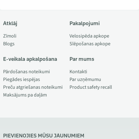
Atklāj
Pakalpojumi
Zīmoli
Velosipēda apkope
Blogs
Slēpošanas apkope
E-veikala apkalpošana
Par mums
Pārdošanas noteikumi
Kontakti
Piegādes iespējas
Par uzņēmumu
Preču atgriešanas noteikumi
Product safety recall
Maksājums pa daļām
PIEVIENOJIES MŪSU JAUNUMIEM