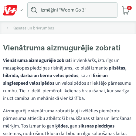
0
Kasetes un brīvrumbas
Vienātruma aizmugurējie zobrati
Vienātruma aizmugurējie zobrati
ir vienkāršs, izturīgs un
mazapkopes piedziņas risinājums, ko plaši izmanto
pilsētas,
hibrīda, darba un bērnu velosipēdos
, kā arī
fixie un
singlespeed velosipēdos
un velosipēdos ar iekšējo pārnesumu
rumbu. Tie ir ideāli piemēroti ikdienas braukšanai, kur svarīga
ir uzticamība un mehāniskā vienkāršība.
Aizmugurējie vienātruma zobrati ļauj izvēlēties piemērotu
pārnesuma attiecību atbilstoši braukšanas stilam un lietošanas
mērķim. Tos izmanto gan
ķēdes
, gan
siksnas piedziņas
sistēmās, nodrošinot klusu darbību un ilgu kalpošanas laiku.