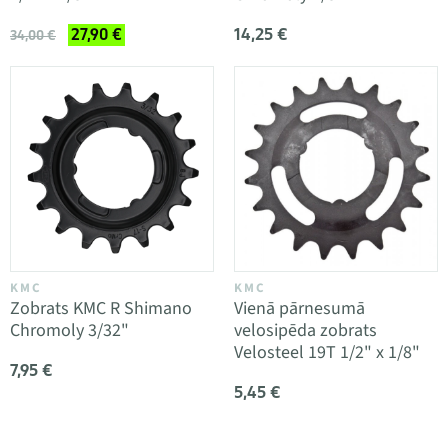
14,25 €
27,90 €
34,00 €
KMC
KMC
Zobrats KMC R Shimano
Vienā pārnesumā
Chromoly 3/32"
velosipēda zobrats
Velosteel 19T 1/2" x 1/8"
7,95 €
5,45 €