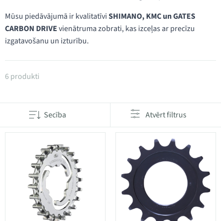
Mūsu piedāvājumā ir kvalitatīvi
SHIMANO, KMC un GATES
CARBON DRIVE
vienātruma zobrati, kas izceļas ar precīzu
izgatavošanu un izturību.
Produkti kategorijā 1-ātruma zobrati
6 produkti
Secība
Atvērt filtrus