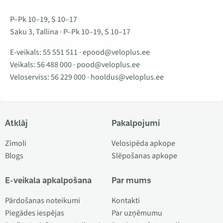
P–Pk 10–19, S 10–17
Saku 3, Tallina · P–Pk 10–19, S 10–17
E-veikals:
55 551 511
·
epood@veloplus.ee
Veikals:
56 488 000
·
pood@veloplus.ee
Veloserviss:
56 229 000
·
hooldus@veloplus.ee
Atklāj
Pakalpojumi
Zīmoli
Velosipēda apkope
Blogs
Slēpošanas apkope
E-veikala apkalpošana
Par mums
Pārdošanas noteikumi
Kontakti
Piegādes iespējas
Par uzņēmumu