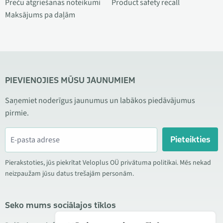
Preču atgriešanas noteikumi
Product safety recall
Maksājums pa daļām
PIEVIENOJIES MŪSU JAUNUMIEM
Saņemiet noderīgus jaunumus un labākos piedāvājumus
pirmie.
Pieteikties
Pierakstoties, jūs piekrītat Veloplus OÜ privātuma politikai. Mēs nekad
neizpaužam jūsu datus trešajām personām.
Seko mums sociālajos tīklos