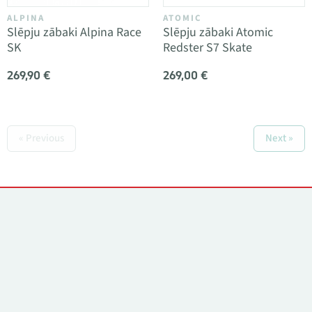
ALPINA
ATOMIC
Slēpju zābaki Alpina Race
Slēpju zābaki Atomic
SK
Redster S7 Skate
269,90 €
269,00 €
« Previous
Next »
Kontakti