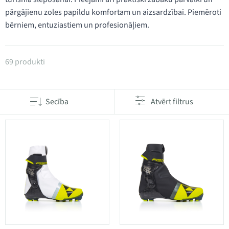
pārgājienu zoles papildu komfortam un aizsardzībai. Piemēroti
bērniem, entuziastiem un profesionāļiem.
Produkti kategorijā Distanču slēpošanas zābaki
69 produkti
Secība
Atvērt filtrus