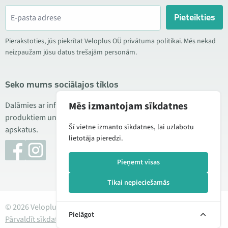
Pieteikties
Pierakstoties, jūs piekrītat Veloplus OÜ privātuma politikai. Mēs nekad
neizpaužam jūsu datus trešajām personām.
Seko mums sociālajos tīklos
Mēs izmantojam sīkdatnes
Dalāmies ar informāciju par izdevīgām akcijām, jauniem
produktiem un servisu. Reizēm publicējam arī produktu
Šī vietne izmanto sīkdatnes, lai uzlabotu
apskatus.
lietotāja pieredzi.
Pieņemt visas
Tikai nepieciešamās
© 2026 Veloplus OÜ. Visas tiesības aizsargātas
Pielāgot
Pārvaldīt sīkdatnes