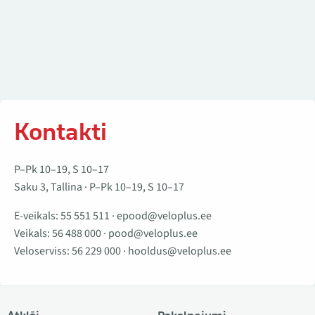
Kontakti
P–Pk 10–19, S 10–17
Saku 3, Tallina · P–Pk 10–19, S 10–17
E-veikals:
55 551 511
·
epood@veloplus.ee
Veikals:
56 488 000
·
pood@veloplus.ee
Veloserviss:
56 229 000
·
hooldus@veloplus.ee