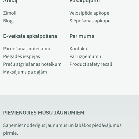
Atklāj
Pakalpojumi
Zīmoli
Velosipēda apkope
Blogs
Slēpošanas apkope
E-veikala apkalpošana
Par mums
Pārdošanas noteikumi
Kontakti
Piegādes iespējas
Par uzņēmumu
Preču atgriešanas noteikumi
Product safety recall
Maksājums pa daļām
PIEVIENOJIES MŪSU JAUNUMIEM
Saņemiet noderīgus jaunumus un labākos piedāvājumus
pirmie.