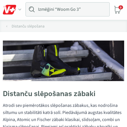
0
Distanču slēpošana
Distanču slēpošanas zābaki
Atrodi sev piemērotākos slēpošanas zābakus, kas nodrošina
siltumu un stabilitāti katrā solī. Piedāvājumā augstas kvalitātes
Alpina, Atomic un Fischer zābaki klasikai, slidsoļam, combi un
tūrisma slēpošanai. Pieejami arī praktiski zābaku pārvalki un