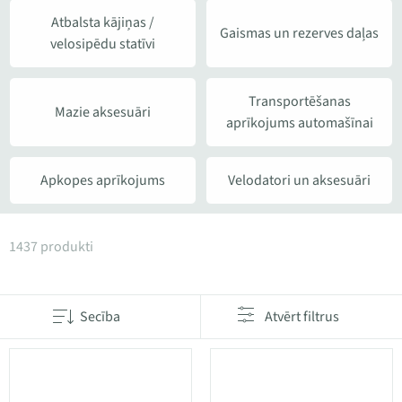
Atbalsta kājiņas /
Gaismas un rezerves daļas
velosipēdu statīvi
Transportēšanas
Mazie aksesuāri
aprīkojums automašīnai
Apkopes aprīkojums
Velodatori un aksesuāri
Produkti kategorijā Aksesuāri
1437 produkti
Secība
Atvērt filtrus