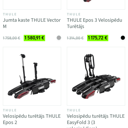
THULE
THULE
Jumta kaste THULE Vector
THULE Epos 3 Velosipēdu
M
Turētājs
1 580,91 €
1 175,72 €
1 758,00 €
1 314,00 €
THULE
THULE
Velosipēdu turētājs THULE
Velosipēdu turētājs THULE
Epos 2
EasyFold 3 (3