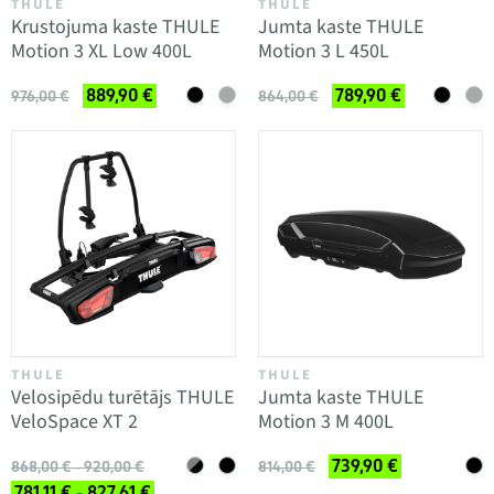
THULE
THULE
Krustojuma kaste THULE
Jumta kaste THULE
Motion 3 XL Low 400L
Motion 3 L 450L
889,90 €
789,90 €
976,00 €
864,00 €
THULE
THULE
Velosipēdu turētājs THULE
Jumta kaste THULE
VeloSpace XT 2
Motion 3 M 400L
739,90 €
868,00 € - 920,00 €
814,00 €
781,11 € - 827,61 €