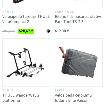
THULE
PARK TOOL
Velosipēdu turētājs THULE
Riteņu līdzināšanas statīvs
VeloCompact 2
Park Tool TS-2.3
619,00 €
620,62 €
694,00 €
THULE
ELITE
THULE WanderWay 2
Velosipēda ceļojumu
platforma
futlāris Elite Vaison