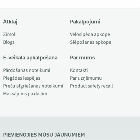
Atklāj
Pakalpojumi
Zīmoli
Velosipēda apkope
Blogs
Slēpošanas apkope
E-veikala apkalpošana
Par mums
Pārdošanas noteikumi
Kontakti
Piegādes iespējas
Par uzņēmumu
Preču atgriešanas noteikumi
Product safety recall
Maksājums pa daļām
PIEVIENOJIES MŪSU JAUNUMIEM