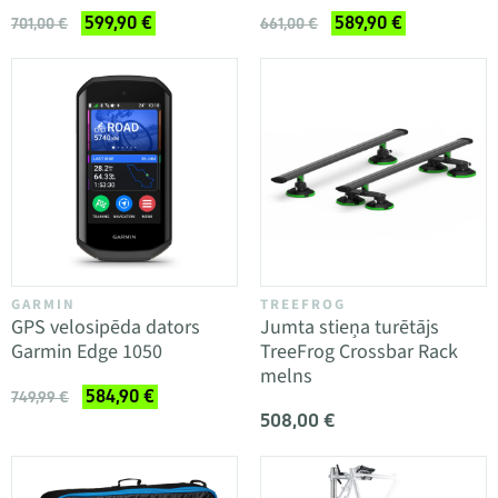
599,90 €
589,90 €
701,00 €
661,00 €
GARMIN
TREEFROG
GPS velosipēda dators
Jumta stieņa turētājs
Garmin Edge 1050
TreeFrog Crossbar Rack
melns
584,90 €
749,99 €
508,00 €