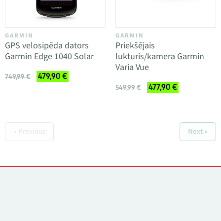
GARMIN
GARMIN
GPS velosipēda dators
Priekšējais
Garmin Edge 1040 Solar
lukturis/kamera Garmin
Varia Vue
479,90 €
749,99 €
477,90 €
549,99 €
« Previous
Next »
Kontakti