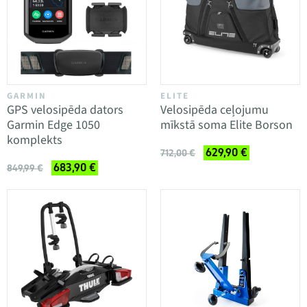
GARMIN
ELITE
GPS velosipēda dators
Velosipēda ceļojumu
Garmin Edge 1050
mīkstā soma Elite Borson
komplekts
629,90 €
712,00 €
683,90 €
849,99 €