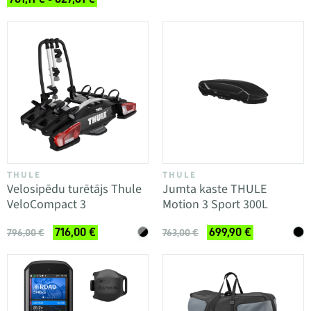
THULE
THULE
Velosipēdu turētājs Thule
Jumta kaste THULE
VeloCompact 3
Motion 3 Sport 300L
716,00 €
699,90 €
796,00 €
763,00 €