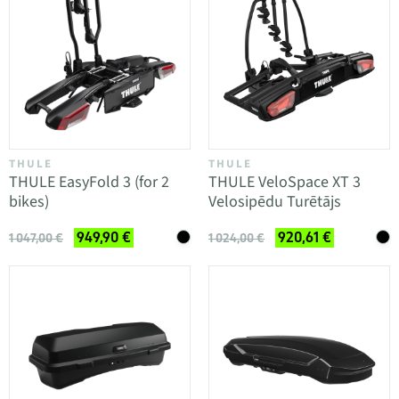
THULE
THULE
THULE EasyFold 3 (for 2
THULE VeloSpace XT 3
bikes)
Velosipēdu Turētājs
949,90 €
920,61 €
1 047,00 €
1 024,00 €