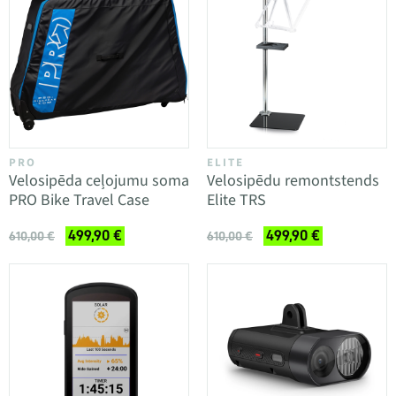
PRO
ELITE
Velosipēda ceļojumu soma
Velosipēdu remontstends
PRO Bike Travel Case
Elite TRS
499,90 €
499,90 €
610,00 €
610,00 €