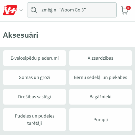
0
Aksesuāri
E-velosipēdu piederumi
Aizsardzības
Somas un grozi
Bērnu sēdekļi un piekabes
Drošības saslēgi
Bagāžnieki
Pudeles un pudeles
Pumpji
turētāji