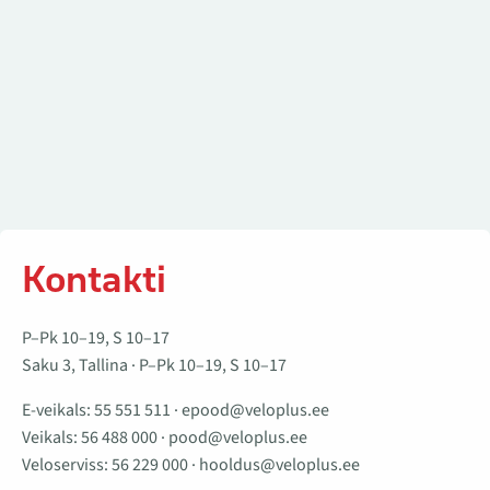
Kontakti
P–Pk 10–19, S 10–17
Saku 3, Tallina · P–Pk 10–19, S 10–17
E-veikals:
55 551 511
·
epood@veloplus.ee
Veikals:
56 488 000
·
pood@veloplus.ee
Veloserviss:
56 229 000
·
hooldus@veloplus.ee