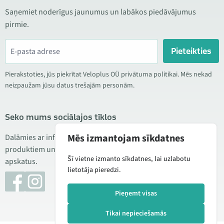
Saņemiet noderīgus jaunumus un labākos piedāvājumus
pirmie.
Pieteikties
Pierakstoties, jūs piekrītat Veloplus OÜ privātuma politikai. Mēs nekad
neizpaužam jūsu datus trešajām personām.
Seko mums sociālajos tīklos
Mēs izmantojam sīkdatnes
Dalāmies ar informāciju par izdevīgām akcijām, jauniem
produktiem un servisu. Reizēm publicējam arī produktu
Šī vietne izmanto sīkdatnes, lai uzlabotu
apskatus.
lietotāja pieredzi.
Pieņemt visas
Tikai nepieciešamās