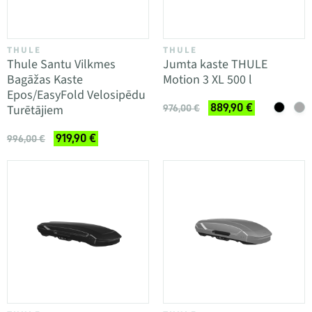
THULE
THULE
Thule Santu Vilkmes
Jumta kaste THULE
Bagāžas Kaste
Motion 3 XL 500 l
Epos/EasyFold Velosipēdu
889,90 €
Turētājiem
976,00 €
919,90 €
996,00 €