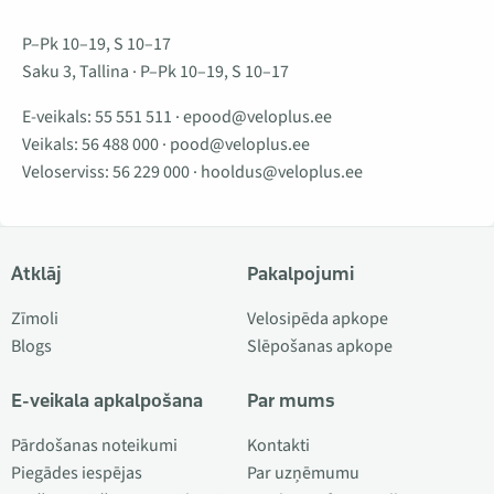
P–Pk 10–19, S 10–17
Saku 3, Tallina · P–Pk 10–19, S 10–17
E-veikals:
55 551 511
·
epood@veloplus.ee
Veikals:
56 488 000
·
pood@veloplus.ee
Veloserviss:
56 229 000
·
hooldus@veloplus.ee
Atklāj
Pakalpojumi
Zīmoli
Velosipēda apkope
Blogs
Slēpošanas apkope
E-veikala apkalpošana
Par mums
Pārdošanas noteikumi
Kontakti
Piegādes iespējas
Par uzņēmumu