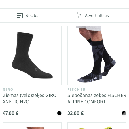
Secība
Atvērt filtrus
GIRO
FISCHER
Ziemas (velo)zeķes GIRO
Slēpošanas zeķes FISCHER
XNETIC H2O
ALPINE COMFORT
47,00 €
32,00 €