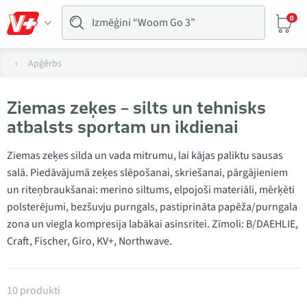
0
Apģērbs
Ziemas zeķes – silts un tehnisks
atbalsts sportam un ikdienai
Ziemas zeķes silda un vada mitrumu, lai kājas paliktu sausas
salā. Piedāvājumā zeķes slēpošanai, skriešanai, pārgājieniem
un riteņbraukšanai: merino siltums, elpojoši materiāli, mērķēti
polsterējumi, bezšuvju purngals, pastiprināta papēža/purngala
zona un viegla kompresija labākai asinsritei. Zīmoli: B/DAEHLIE,
Craft, Fischer, Giro, KV+, Northwave.
Produkti kategorijā Ziemas zeķes
10 produkti