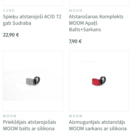
CUBE
WOOM
Spieķu atstarojoši ACID 72
Atstarošanas Komplekts
gab Sudraba
WOOM Apaļš
Balts+Sarkans
22,90 €
7,90 €
WOOM
WOOM
Priekšējais atstarojošais
Aizmugurējais atstarotājs
WOOM balts ar silikona
WOOM sarkans ar silikona