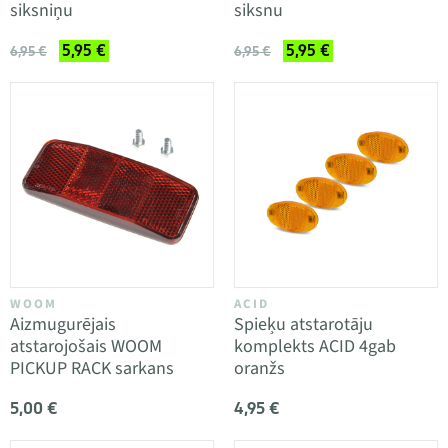
siksniņu
siksnu
5,95 €
5,95 €
6,95 €
6,95 €
WOOM
ACID
Aizmugurējais
Spieķu atstarotāju
atstarojošais WOOM
komplekts ACID 4gab
PICKUP RACK sarkans
oranžs
5,00 €
4,95 €