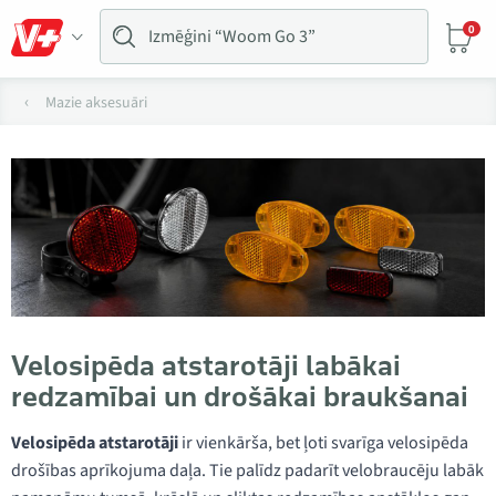
0
Mazie aksesuāri
Velosipēda atstarotāji labākai
redzamībai un drošākai braukšanai
Velosipēda atstarotāji
ir vienkārša, bet ļoti svarīga velosipēda
drošības aprīkojuma daļa. Tie palīdz padarīt velobraucēju labāk