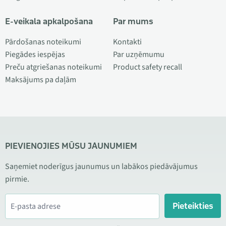
E-veikala apkalpošana
Par mums
Pārdošanas noteikumi
Kontakti
Piegādes iespējas
Par uzņēmumu
Preču atgriešanas noteikumi
Product safety recall
Maksājums pa daļām
PIEVIENOJIES MŪSU JAUNUMIEM
Saņemiet noderīgus jaunumus un labākos piedāvājumus
pirmie.
Pieteikties