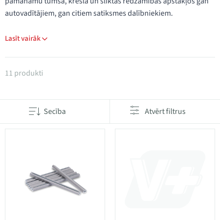
pamanāmu tumsā, krēslā un sliktas redzamības apstākļos gan
autovadītājiem, gan citiem satiksmes dalībniekiem.
Lasīt vairāk
Produkti kategorijā Atstarotāji
11 produkti
Secība
Atvērt filtrus