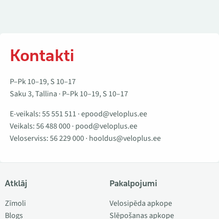
Kontakti
P–Pk 10–19, S 10–17
Saku 3, Tallina · P–Pk 10–19, S 10–17
E-veikals:
55 551 511
·
epood@veloplus.ee
Veikals:
56 488 000
·
pood@veloplus.ee
Veloserviss:
56 229 000
·
hooldus@veloplus.ee
Atklāj
Pakalpojumi
Zīmoli
Velosipēda apkope
Blogs
Slēpošanas apkope