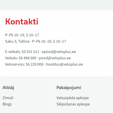
Kontakti
P–Pk 10–19, S 10–17
Saku 3, Tallina · P–Pk 10–19, S 10–17
E-veikals:
55 551 511
·
epood@veloplus.ee
Veikals:
56 488 000
·
pood@veloplus.ee
Veloserviss:
56 229 000
·
hooldus@veloplus.ee
Atklāj
Pakalpojumi
Zīmoli
Velosipēda apkope
Blogs
Slēpošanas apkope