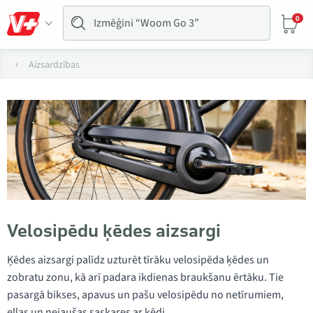
0
Aizsardzības
Velosipēdu ķēdes aizsargi
Ķēdes aizsargi palīdz uzturēt tīrāku velosipēda ķēdes un
zobratu zonu, kā arī padara ikdienas braukšanu ērtāku. Tie
pasargā bikses, apavus un pašu velosipēdu no netīrumiem,
eļļas un nejaušas saskares ar ķēdi.