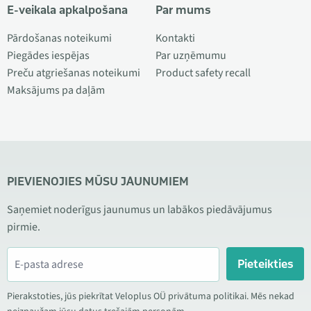
E-veikala apkalpošana
Par mums
Pārdošanas noteikumi
Kontakti
Piegādes iespējas
Par uzņēmumu
Preču atgriešanas noteikumi
Product safety recall
Maksājums pa daļām
PIEVIENOJIES MŪSU JAUNUMIEM
Saņemiet noderīgus jaunumus un labākos piedāvājumus
pirmie.
Pieteikties
Pierakstoties, jūs piekrītat Veloplus OÜ privātuma politikai. Mēs nekad