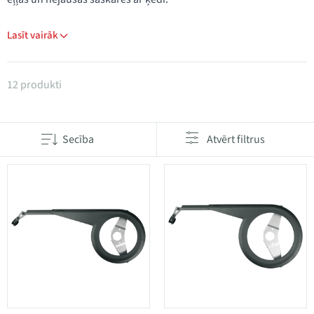
Lasīt vairāk
Produkti kategorijā Ķēdes aizsargi
12 produkti
Secība
Atvērt filtrus