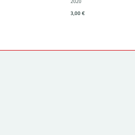
2020
3,00 €
Kontakti