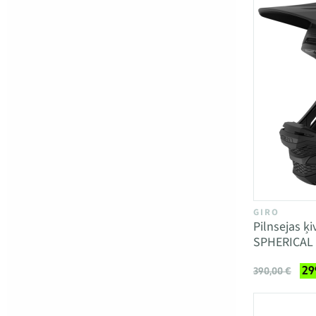
GIRO
Pilnsejas 
SPHERICAL
29
390,00 €