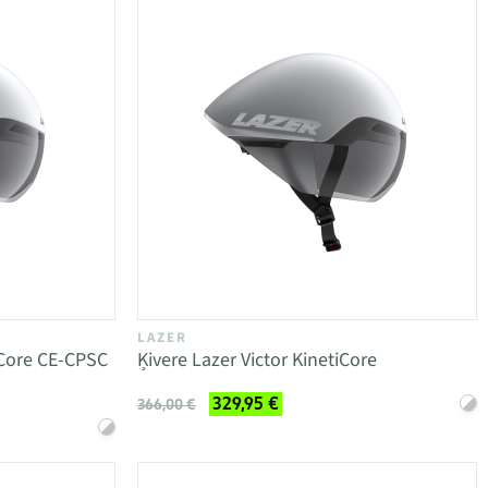
LAZER
iCore CE-CPSC
Ķivere Lazer Victor KinetiCore
329,95 €
366,00 €