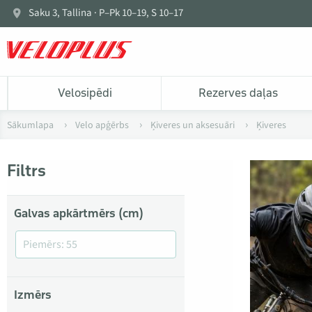
Saku 3, Tallina · P–Pk 10–19, S 10–17
Velosipēdi
Rezerves daļas
Sākumlapa
Velo apģērbs
Ķiveres un aksesuāri
Ķiveres
Filtrs
Galvas apkārtmērs (cm)
Izmērs