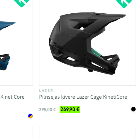
LAZER
 KinetiCore
Pilnsejas ķivere Lazer Cage KinetiCore
269,90 €
295,00 €