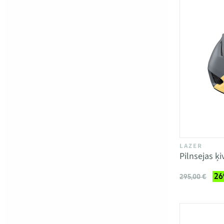
LAZER
Pilnsejas ķ
26
295,00 €