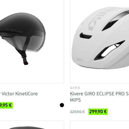
GIRO
 Victor KinetiCore
Ķivere GIRO ECLIPSE PRO 
MIPS
9,95 €
299,90 €
329,90 €