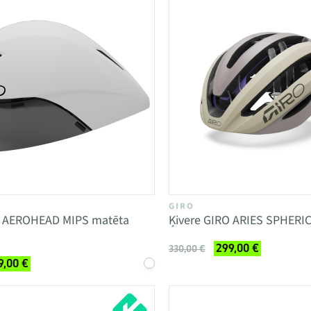
GIRO
O AEROHEAD MIPS matēta
Ķivere GIRO ARIES SPHERI
299,00 €
330,00 €
9,00 €