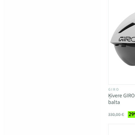
GIRO
Ķivere GIR
balta
29
330,00 €