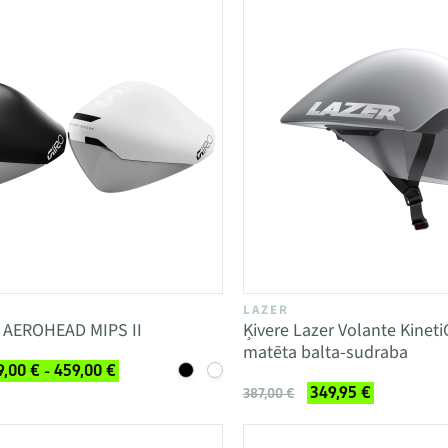
LAZER
O AEROHEAD MIPS II
Ķivere Lazer Volante Kinet
matēta balta-sudraba
,00 € - 459,00 €
349,95 €
387,00 €