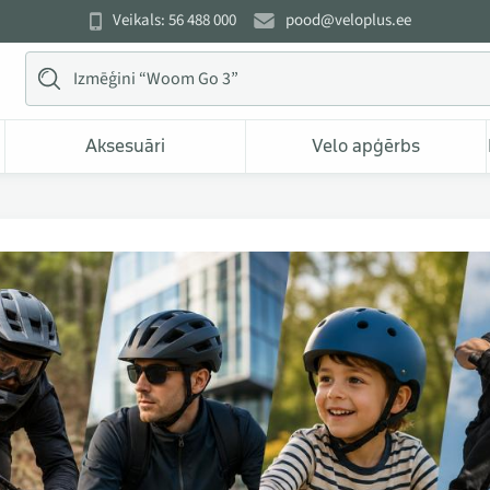
Veikals: 56 488 000
pood@veloplus.ee
Aksesuāri
Velo apģērbs