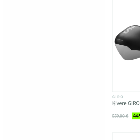
GIRO
Ķivere GIR
449
559,00 €