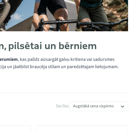
m, pilsētai un bērniem
ederumiem
, kas palīdz aizsargāt galvu kritiena vai sadursmes
lācija un jāatbilst braucēja stilam un paredzētajam lietojumam.
Secība:
Augstākā cena vispirms