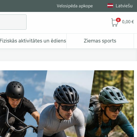
Latviešu
Velosipēda apkope
0
0,00 €
Fiziskās aktivitātes un ēdiens
Ziemas sports