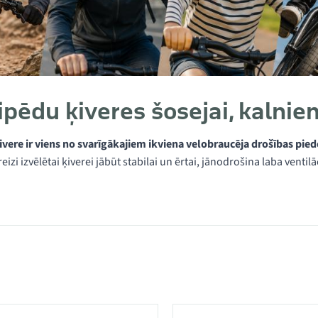
ipēdu ķiveres šosejai, kalnie
ivere ir viens no svarīgākajiem ikviena velobraucēja drošības pi
eizi izvēlētai ķiverei jābūt stabilai un ērtai, jānodrošina laba venti
kategorijā Ķiveres