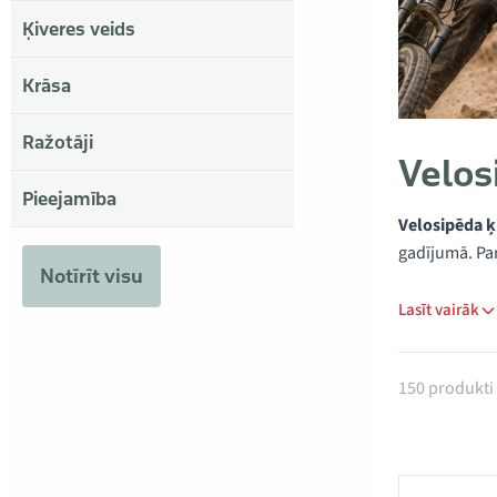
Ķiveres veids
Krāsa
Ražotāji
Velos
Pieejamība
Velosipēda ķ
gadījumā. Par
Notīrīt visu
Lasīt vairāk
Produkti 
150 produkti