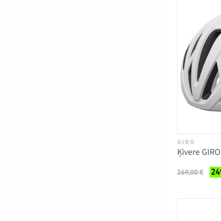
GIRO
Ķivere GIR
24
269,00 €