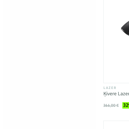
LAZER
Ķivere Lazer
32
366,00 €