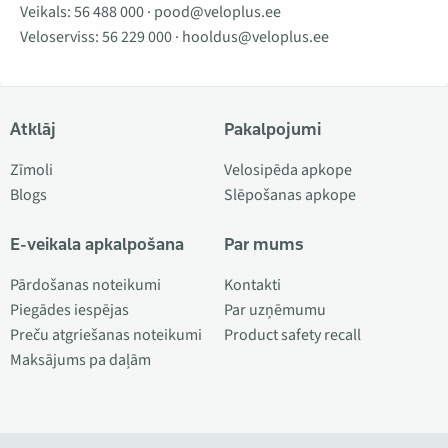
Veikals:
56 488 000
·
pood@veloplus.ee
Veloserviss:
56 229 000
·
hooldus@veloplus.ee
Atklāj
Pakalpojumi
Zīmoli
Velosipēda apkope
Blogs
Slēpošanas apkope
E-veikala apkalpošana
Par mums
Pārdošanas noteikumi
Kontakti
Piegādes iespējas
Par uzņēmumu
Preču atgriešanas noteikumi
Product safety recall
Maksājums pa daļām