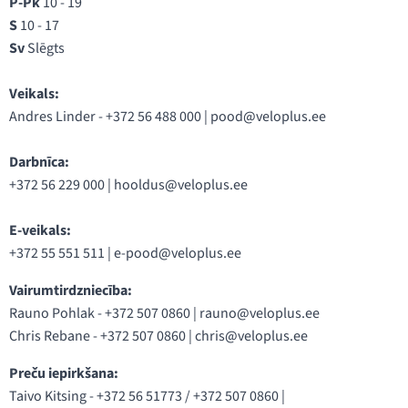
P-Pk
10 - 19
S
10 - 17
Sv
Slēgts
Veikals:
Andres Linder - +372 56 488 000 |
pood@veloplus.ee
Darbnīca:
+372 56 229 000 |
hooldus@veloplus.ee
E-veikals:
+372 55 551 511 |
e-pood@veloplus.ee
Vairumtirdzniecība:
Rauno Pohlak - +372 507 0860 |
rauno@veloplus.ee
Chris Rebane - +372 507 0860 |
chris@veloplus.ee
Preču iepirkšana:
Taivo Kitsing - +372 56 51773 / +372 507 0860 |