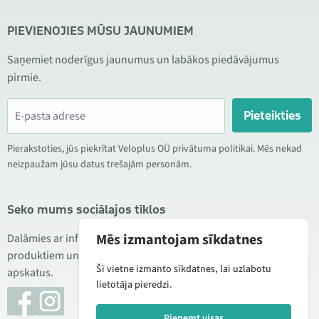
PIEVIENOJIES MŪSU JAUNUMIEM
Saņemiet noderīgus jaunumus un labākos piedāvājumus
pirmie.
Pieteikties
Pierakstoties, jūs piekrītat Veloplus OÜ privātuma politikai. Mēs nekad
neizpaužam jūsu datus trešajām personām.
Seko mums sociālajos tīklos
Mēs izmantojam sīkdatnes
Dalāmies ar informāciju par izdevīgām akcijām, jauniem
produktiem un servisu. Reizēm publicējam arī produktu
Šī vietne izmanto sīkdatnes, lai uzlabotu
apskatus.
lietotāja pieredzi.
Pieņemt visas