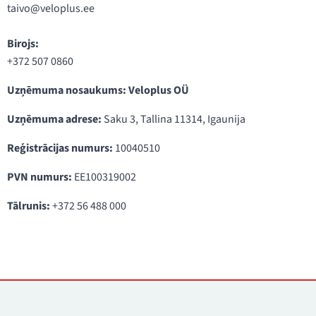
taivo@veloplus.ee
Birojs:
+372 507 0860
Uzņēmuma nosaukums: Veloplus OÜ
Uzņēmuma adrese:
Saku 3, Tallina 11314, Igaunija
Reģistrācijas numurs:
10040510
PVN numurs:
EE100319002
Tālrunis:
+372 56 488 000
Kontakti