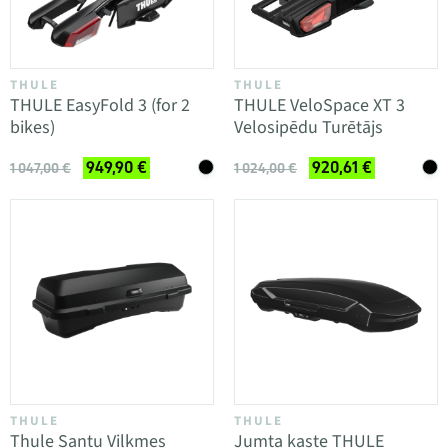
THULE
THULE
THULE EasyFold 3 (for 2
THULE VeloSpace XT 3
bikes)
Velosipēdu Turētājs
949,90 €
920,61 €
1 047,00 €
1 024,00 €
THULE
THULE
Thule Santu Vilkmes
Jumta kaste THULE