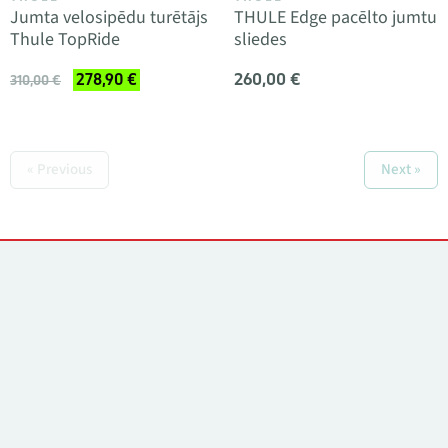
Jumta velosipēdu turētājs
THULE Edge pacēlto jumtu
Thule TopRide
sliedes
260,00 €
278,90 €
310,00 €
« Previous
Next »
Kontakti