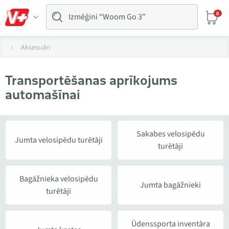
0
Aksesuāri
Transportēšanas aprīkojums
automašīnai
Sakabes velosipēdu
Jumta velosipēdu turētāji
turētāji
Bagāžnieka velosipēdu
Jumta bagāžnieki
turētāji
Ūdenssporta inventāra