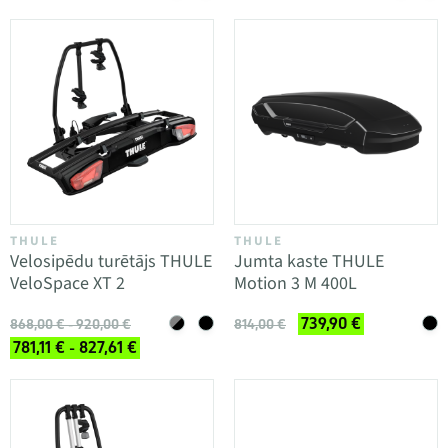
THULE
THULE
Velosipēdu turētājs THULE
Jumta kaste THULE
VeloSpace XT 2
Motion 3 M 400L
739,90 €
868,00 € - 920,00 €
814,00 €
781,11 € - 827,61 €