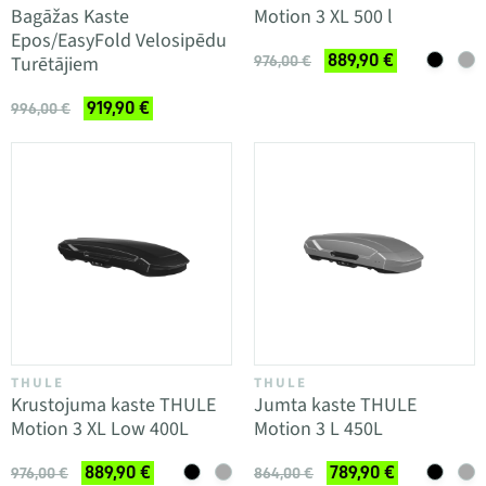
Bagāžas Kaste
Motion 3 XL 500 l
Epos/EasyFold Velosipēdu
889,90 €
Turētājiem
976,00 €
919,90 €
996,00 €
THULE
THULE
Krustojuma kaste THULE
Jumta kaste THULE
Motion 3 XL Low 400L
Motion 3 L 450L
889,90 €
789,90 €
976,00 €
864,00 €