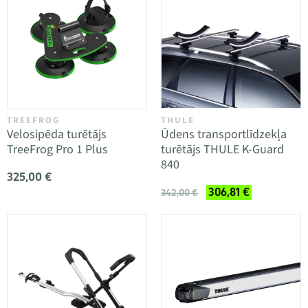
TREEFROG
THULE
Velosipēda turētājs
Ūdens transportlīdzekļa
TreeFrog Pro 1 Plus
turētājs THULE K-Guard
840
325,00 €
306,81 €
342,00 €