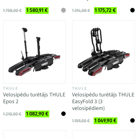
1 580,91 €
1 175,72 €
1 758,00 €
1 314,00 €
THULE
THULE
Velosipēdu turētājs THULE
Velosipēdu turētājs THULE
Epos 2
EasyFold 3 (3
velosipēdiem)
1 082,90 €
1 210,00 €
1 049,90 €
1 159,00 €