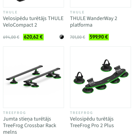
THULE
THULE
Velosipēdu turētājs THULE
THULE WanderWay 2
VeloCompact 2
platforma
620,62 €
599,90 €
694,00 €
701,00 €
TREEFROG
TREEFROG
Jumta stieņa turētājs
Velosipēdu turētājs
TreeFrog Crossbar Rack
TreeFrog Pro 2 Plus
melns