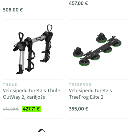
457,00 €
508,00 €
THULE
TREEFROG
Velosipēdu turētājs Thule
Velosipēdu turētājs
OutWay 2, karājošs
TreeFrog Elite 2
355,00 €
427,71 €
476,00 €