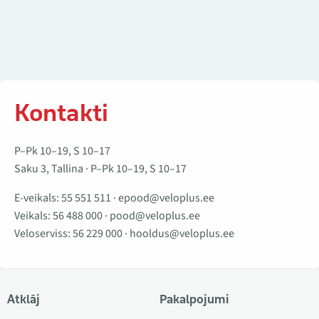
Kontakti
P–Pk 10–19, S 10–17
Saku 3, Tallina · P–Pk 10–19, S 10–17
E-veikals:
55 551 511
·
epood@veloplus.ee
Veikals:
56 488 000
·
pood@veloplus.ee
Veloserviss:
56 229 000
·
hooldus@veloplus.ee
Atklāj
Pakalpojumi