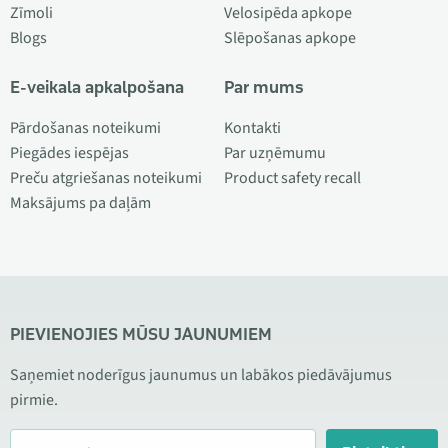
Zīmoli
Velosipēda apkope
Blogs
Slēpošanas apkope
E-veikala apkalpošana
Par mums
Pārdošanas noteikumi
Kontakti
Piegādes iespējas
Par uzņēmumu
Preču atgriešanas noteikumi
Product safety recall
Maksājums pa daļām
PIEVIENOJIES MŪSU JAUNUMIEM
Saņemiet noderīgus jaunumus un labākos piedāvājumus
pirmie.