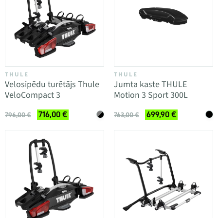
THULE
THULE
Velosipēdu turētājs Thule
Jumta kaste THULE
VeloCompact 3
Motion 3 Sport 300L
716,00 €
699,90 €
796,00 €
763,00 €