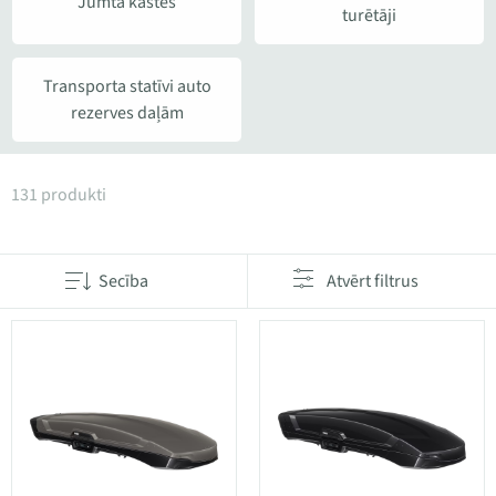
Jumta kastes
turētāji
Transporta statīvi auto
rezerves daļām
Produkti kategorijā Transportēšanas aprīkojums au
131 produkti
Secība
Atvērt filtrus