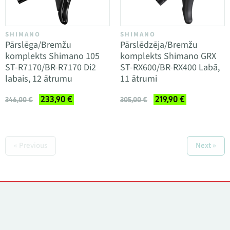
SHIMANO
SHIMANO
Pārslēga/Bremžu
Pārslēdzēja/Bremžu
komplekts Shimano 105
komplekts Shimano GRX
ST-R7170/BR-R7170 Di2
ST-RX600/BR-RX400 Labā,
labais, 12 ātrumu
11 ātrumi
233,90 €
219,90 €
346,00 €
305,00 €
« Previous
Next »
Kontakti