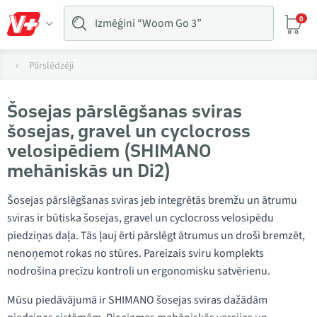
0
Pārslēdzēji
Šosejas pārslēgšanas sviras
šosejas, gravel un cyclocross
velosipēdiem (SHIMANO
mehāniskās un Di2)
Šosejas pārslēgšanas sviras jeb integrētās bremžu un ātrumu
sviras ir būtiska šosejas, gravel un cyclocross velosipēdu
piedziņas daļa. Tās ļauj ērti pārslēgt ātrumus un droši bremzēt,
nenoņemot rokas no stūres. Pareizais sviru komplekts
nodrošina precīzu kontroli un ergonomisku satvērienu.
Mūsu piedāvājumā ir SHIMANO šosejas sviras dažādām