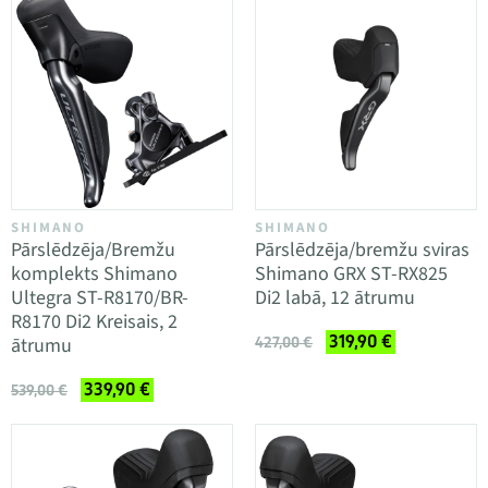
SHIMANO
SHIMANO
Pārslēdzēja/Bremžu
Pārslēdzēja/bremžu sviras
komplekts Shimano
Shimano GRX ST-RX825
Ultegra ST-R8170/BR-
Di2 labā, 12 ātrumu
R8170 Di2 Kreisais, 2
319,90 €
ātrumu
427,00 €
339,90 €
539,00 €