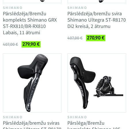
SHIMANO
SHIMANO
Pārslēdzēja/Bremžu
Pārslēdzēja/bremžu svira
komplekts Shimano GRX
Shimano Ultegra ST-R8170
ST-RX810/BR-RX810
Di2 kreisā, 2 ātrumu
Labais, 11 ātrumi
270,90 €
407,00 €
279,90 €
407,00 €
SHIMANO
SHIMANO
Pārslēdzēja/bremžu sviras
Pārslēga/Bremžu