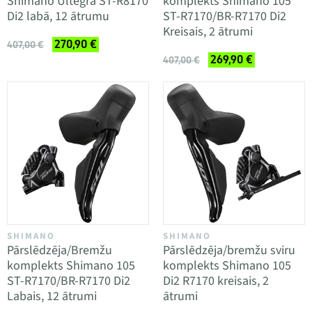
Shimano Ultegra ST-R8170
komplekts Shimano 105
Di2 labā, 12 ātrumu
ST-R7170/BR-R7170 Di2
Kreisais, 2 ātrumi
270,90 €
407,00 €
269,90 €
407,00 €
SHIMANO
SHIMANO
Pārslēdzēja/Bremžu
Pārslēdzēja/bremžu sviru
komplekts Shimano 105
komplekts Shimano 105
ST-R7170/BR-R7170 Di2
Di2 R7170 kreisais, 2
Labais, 12 ātrumi
ātrumi