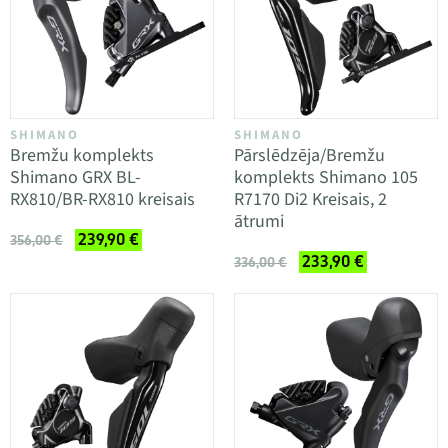
SHIMANO
SHIMANO
Bremžu komplekts
Pārslēdzēja/Bremžu
Shimano GRX BL-
komplekts Shimano 105
RX810/BR-RX810 kreisais
R7170 Di2 Kreisais, 2
ātrumi
239,90 €
356,00 €
233,90 €
336,00 €