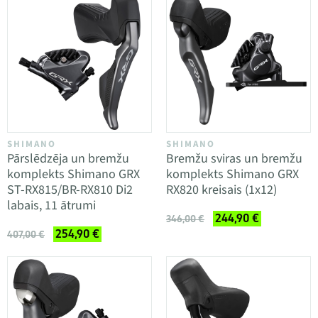
SHIMANO
SHIMANO
Pārslēdzēja un bremžu
Bremžu sviras un bremžu
komplekts Shimano GRX
komplekts Shimano GRX
ST-RX815/BR-RX810 Di2
RX820 kreisais (1x12)
labais, 11 ātrumi
244,90 €
346,00 €
254,90 €
407,00 €