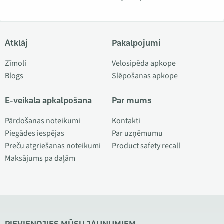
Atklāj
Pakalpojumi
Zīmoli
Velosipēda apkope
Blogs
Slēpošanas apkope
E-veikala apkalpošana
Par mums
Pārdošanas noteikumi
Kontakti
Piegādes iespējas
Par uzņēmumu
Preču atgriešanas noteikumi
Product safety recall
Maksājums pa daļām