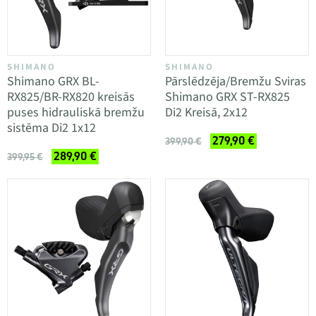
SHIMANO
SHIMANO
Shimano GRX BL-
Pārslēdzēja/Bremžu Sviras
RX825/BR-RX820 kreisās
Shimano GRX ST-RX825
puses hidrauliskā bremžu
Di2 Kreisā, 2x12
sistēma Di2 1x12
279,90 €
399,90 €
289,90 €
399,95 €