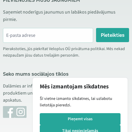
PIEVIENOJIES MŪSU JAUNUMIEM
Saņemiet noderīgus jaunumus un labākos piedāvājumus
pirmie.
Pieteikties
Pierakstoties, jūs piekrītat Veloplus OÜ privātuma politikai. Mēs nekad
neizpaužam jūsu datus trešajām personām.
Seko mums sociālajos tīklos
Mēs izmantojam sīkdatnes
Dalāmies ar informāciju par izdevīgām akcijām, jauniem
produktiem un servisu. Reizēm publicējam arī produktu
Šī vietne izmanto sīkdatnes, lai uzlabotu
apskatus.
lietotāja pieredzi.
Pieņemt visas
Tikai nepieciešamās