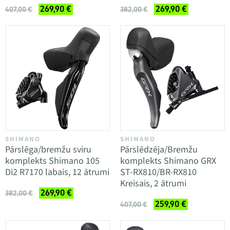
269,90 €
269,90 €
407,00 €
382,00 €
SHIMANO
SHIMANO
Pārslēga/bremžu sviru
Pārslēdzēja/Bremžu
komplekts Shimano 105
komplekts Shimano GRX
Di2 R7170 labais, 12 ātrumi
ST-RX810/BR-RX810
Kreisais, 2 ātrumi
269,90 €
382,00 €
259,90 €
407,00 €