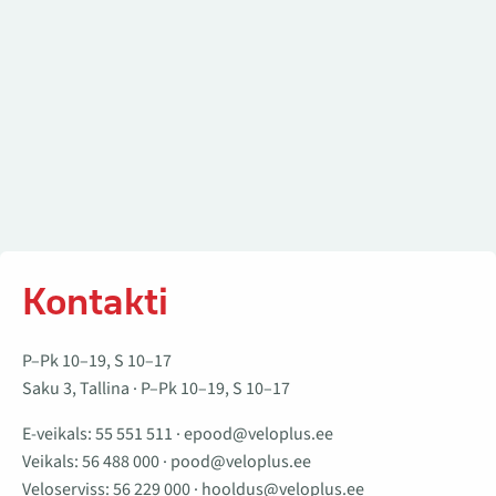
Kontakti
P–Pk 10–19, S 10–17
Saku 3, Tallina · P–Pk 10–19, S 10–17
E-veikals:
55 551 511
·
epood@veloplus.ee
Veikals:
56 488 000
·
pood@veloplus.ee
Veloserviss:
56 229 000
·
hooldus@veloplus.ee