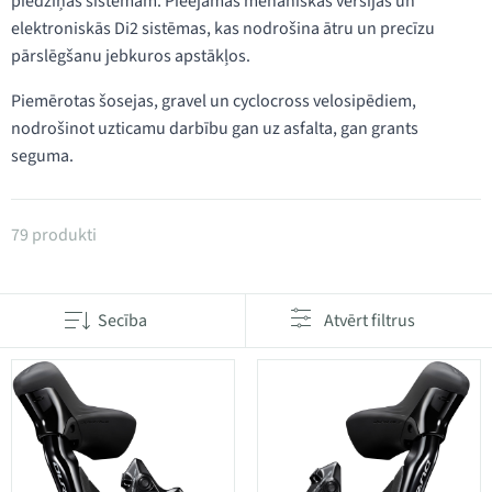
piedziņas sistēmām. Pieejamas mehāniskās versijas un
elektroniskās Di2 sistēmas, kas nodrošina ātru un precīzu
pārslēgšanu jebkuros apstākļos.
Piemērotas šosejas, gravel un cyclocross velosipēdiem,
nodrošinot uzticamu darbību gan uz asfalta, gan grants
seguma.
Produkti kategorijā Šosejas velosipēdu sviras
79 produkti
Secība
Atvērt filtrus