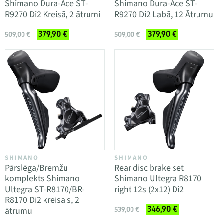
Shimano Dura-Ace ST-
Shimano Dura-Ace ST-
R9270 Di2 Kreisā, 2 ātrumi
R9270 Di2 Labā, 12 Ātrumu
379,90 €
379,90 €
509,00 €
509,00 €
SHIMANO
SHIMANO
Pārslēga/Bremžu
Rear disc brake set
komplekts Shimano
Shimano Ultegra R8170
Ultegra ST-R8170/BR-
right 12s (2x12) Di2
R8170 Di2 kreisais, 2
346,90 €
ātrumu
539,00 €