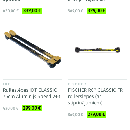
339,00 €
329,00 €
420,00 €
369,00 €
IDT
FISCHER
Rulleslēpes IDT CLASSIC
FISCHER RC7 CLASSIC FR
75cm Alumīnijs Speed 2+3
rollerslēpes (ar
stiprinājumiem)
299,00 €
430,00 €
279,00 €
369,00 €