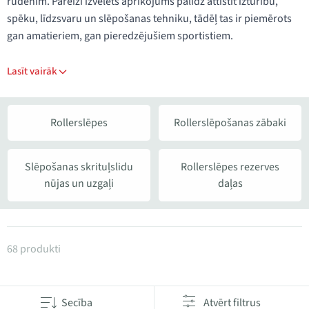
rudenim. Pareizi izvēlēts aprīkojums palīdz attīstīt izturību,
spēku, līdzsvaru un slēpošanas tehniku, tādēļ tas ir piemērots
gan amatieriem, gan pieredzējušiem sportistiem.
Lasīt vairāk
Rollerslēpes
Rollerslēpošanas zābaki
Slēpošanas skrituļslidu
Rollerslēpes rezerves
nūjas un uzgaļi
daļas
Produkti kategorijā Rollerslēpošanai
68 produkti
Secība
Atvērt filtrus