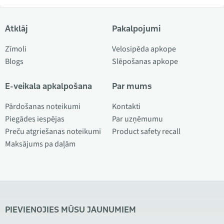
Atklāj
Pakalpojumi
Zīmoli
Velosipēda apkope
Blogs
Slēpošanas apkope
E-veikala apkalpošana
Par mums
Pārdošanas noteikumi
Kontakti
Piegādes iespējas
Par uzņēmumu
Preču atgriešanas noteikumi
Product safety recall
Maksājums pa daļām
PIEVIENOJIES MŪSU JAUNUMIEM