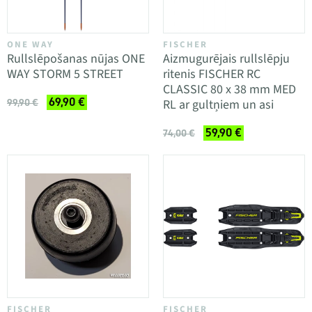
ONE WAY
FISCHER
Rullslēpošanas nūjas ONE
Aizmugurējais rullslēpju
WAY STORM 5 STREET
ritenis FISCHER RC
CLASSIC 80 x 38 mm MED
69,90 €
RL ar gultņiem un asi
99,90 €
59,90 €
74,00 €
FISCHER
FISCHER