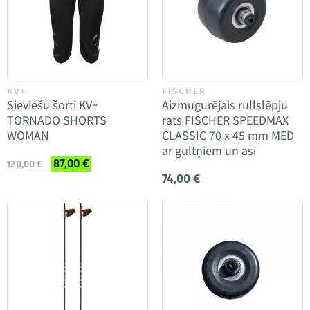
KV+
FISCHER
Sieviešu šorti KV+
Aizmugurējais rullslēpju
TORNADO SHORTS
rats FISCHER SPEEDMAX
WOMAN
CLASSIC 70 x 45 mm MED
ar gultņiem un asi
87,00 €
120,00 €
74,00 €