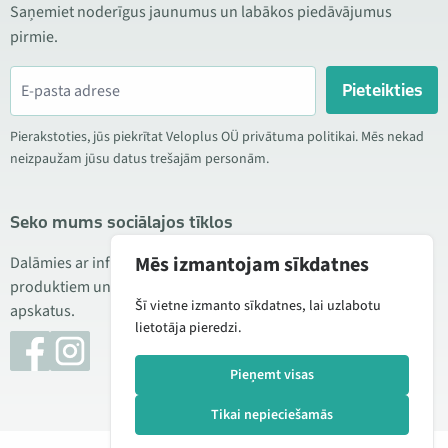
Saņemiet noderīgus jaunumus un labākos piedāvājumus
pirmie.
Pieteikties
Pierakstoties, jūs piekrītat Veloplus OÜ privātuma politikai. Mēs nekad
neizpaužam jūsu datus trešajām personām.
Seko mums sociālajos tīklos
Mēs izmantojam sīkdatnes
Dalāmies ar informāciju par izdevīgām akcijām, jauniem
produktiem un servisu. Reizēm publicējam arī produktu
Šī vietne izmanto sīkdatnes, lai uzlabotu
apskatus.
lietotāja pieredzi.
Pieņemt visas
Tikai nepieciešamās