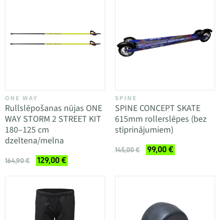
ONE WAY
SPINE
Rullslēpošanas nūjas ONE
SPINE CONCEPT SKATE
WAY STORM 2 STREET KIT
615mm rollerslēpes (bez
180–125 cm
stiprinājumiem)
dzeltena/melna
99,00 €
145,00 €
129,00 €
164,90 €