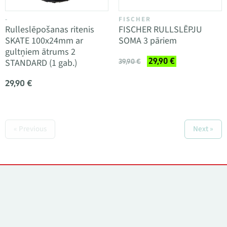
-
FISCHER
Rulleslēpošanas ritenis
FISCHER RULLSLĒPJU
SKATE 100x24mm ar
SOMA 3 pāriem
gultņiem ātrums 2
29,90 €
STANDARD (1 gab.)
39,90 €
29,90 €
« Previous
Next »
Kontakti