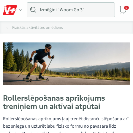
0
Fiziskās aktivitātes un ēdiens
Rollerslēpošanas aprīkojums
treniņiem un aktīvai atpūtai
Rollerslēpošanas aprīkojums ļauj trenēt distanču slēpošanu arī
bez sniega un uzturēt labu fizisko formu no pavasara līdz