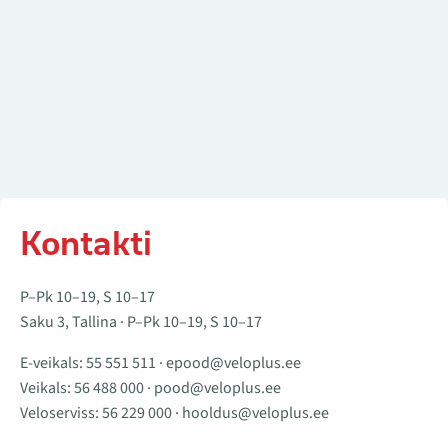
Kontakti
P–Pk 10–19, S 10–17
Saku 3, Tallina · P–Pk 10–19, S 10–17
E-veikals:
55 551 511
·
epood@veloplus.ee
Veikals:
56 488 000
·
pood@veloplus.ee
Veloserviss:
56 229 000
·
hooldus@veloplus.ee