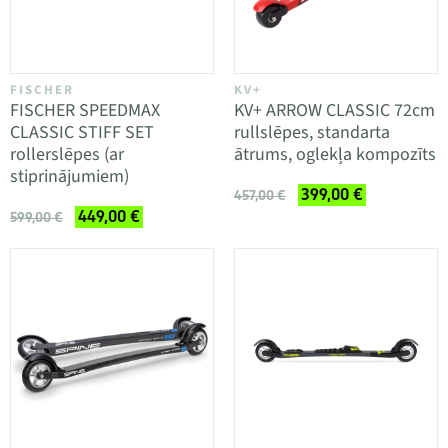
FISCHER
KV+
FISCHER SPEEDMAX
KV+ ARROW CLASSIC 72cm
CLASSIC STIFF SET
rullslēpes, standarta
rollerslēpes (ar
ātrums, oglekļa kompozīts
stiprinājumiem)
399,00 €
457,00 €
449,00 €
599,00 €