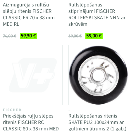
Aizmugurējais rullīšu
Rullslēpošanas
slēpju ritenis FISCHER
stiprinājumi FISCHER
CLASSIC FR 70 x 38 mm
ROLLERSKI SKATE NNN ar
MED RL
skrūvēm
59,90 €
59,00 €
74,00 €
69,00 €
FISCHER
-
Priekšējais ruļļu slēpes
Rullslēpošanas ritenis
ritenis FISCHER RC
SKATE PU2 100x24mm ar
CLASSIC 80 x 38 mm MED
gultņiem ātrums 2 (1 gab.)