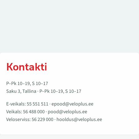
Kontakti
P–Pk 10–19, S 10–17
Saku 3, Tallina · P–Pk 10–19, S 10–17
E-veikals:
55 551 511
·
epood@veloplus.ee
Veikals:
56 488 000
·
pood@veloplus.ee
Veloserviss:
56 229 000
·
hooldus@veloplus.ee