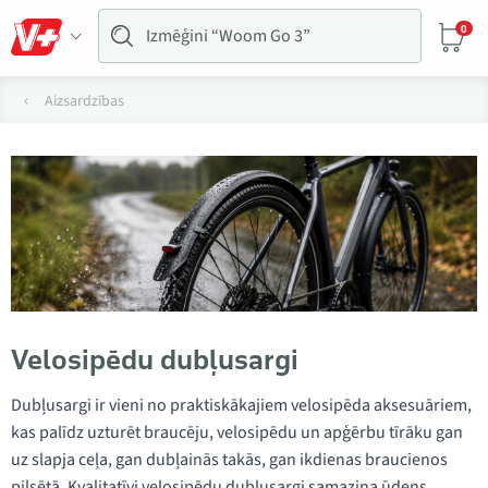
0
Aizsardzības
Velosipēdu dubļusargi
Dubļusargi ir vieni no praktiskākajiem velosipēda aksesuāriem,
kas palīdz uzturēt braucēju, velosipēdu un apģērbu tīrāku gan
uz slapja ceļa, gan dubļainās takās, gan ikdienas braucienos
pilsētā. Kvalitatīvi velosipēdu dubļusargi samazina ūdens,