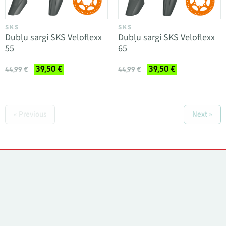
SKS
SKS
Dubļu sargi SKS Veloflexx
Dubļu sargi SKS Veloflexx
55
65
39,50 €
39,50 €
44,99 €
44,99 €
« Previous
Next »
Kontakti