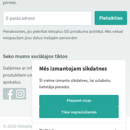
pirmie.
Pieteikties
Pierakstoties, jūs piekrītat Veloplus OÜ privātuma politikai. Mēs nekad
neizpaužam jūsu datus trešajām personām.
Seko mums sociālajos tīklos
Mēs izmantojam sīkdatnes
Dalāmies ar informāciju par izdevīgām akcijām, jauniem
produktiem un servisu. Reizēm publicējam arī produktu
Šī vietne izmanto sīkdatnes, lai uzlabotu
apskatus.
lietotāja pieredzi.
Pieņemt visas
Tikai nepieciešamās
© 2026 Veloplus OÜ. Visas tiesības aizsargātas