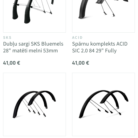
SKS
ACID
Dubļu sargi SKS Bluemels
Spārnu komplekts ACID
28" matēti melni 53mm
SIC 2.0 84 29" Fully
41,00 €
41,00 €