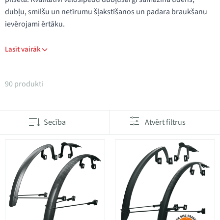
dubļu, smilšu un netīrumu šļakstīšanos un padara braukšanu
ievērojami ērtāku.
Lasīt vairāk
Produkti kategorijā Dubļusargi
90 produkti
Secība
Atvērt filtrus