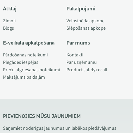
Atklāj
Pakalpojumi
Zīmoli
Velosipēda apkope
Blogs
Slēpošanas apkope
E-veikala apkalpošana
Par mums
Pārdošanas noteikumi
Kontakti
Piegādes iespējas
Par uzņēmumu
Preču atgriešanas noteikumi
Product safety recall
Maksājums pa daļām
PIEVIENOJIES MŪSU JAUNUMIEM
Saņemiet noderīgus jaunumus un labākos piedāvājumus