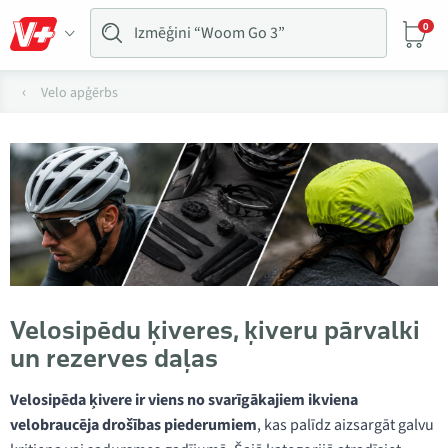
0
Velo apģērbs
Velosipēdu ķiveres, ķiveru pārvalki
un rezerves daļas
Velosipēda ķivere ir viens no svarīgākajiem ikviena
velobraucēja drošības piederumiem
, kas palīdz aizsargāt galvu