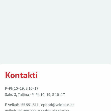
Kontakti
P–Pk 10–19, S 10–17
Saku 3, Tallina · P–Pk 10–19, S 10–17
E-veikals:
55 551 511
·
epood@veloplus.ee
Veikals:
56 488 000
·
pood@veloplus.ee