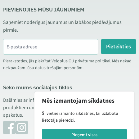
PIEVIENOJIES MŪSU JAUNUMIEM
Saņemiet noderīgus jaunumus un labākos piedāvājumus
pirmie.
Pieteikties
Pierakstoties, jūs piekrītat Veloplus OÜ privātuma politikai. Mēs nekad
neizpaužam jūsu datus trešajām personām.
Seko mums sociālajos tīklos
Mēs izmantojam sīkdatnes
Dalāmies ar informāciju par izdevīgām akcijām, jauniem
produktiem un servisu. Reizēm publicējam arī produktu
Šī vietne izmanto sīkdatnes, lai uzlabotu
apskatus.
lietotāja pieredzi.
Pieņemt visas