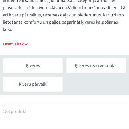
kritiena vai sadursmes gadījumā. Šajā kategorijā atradīsiet
plašu velosipēdu ķiveru klāstu dažādiem braukšanas stiliem, kā
arī ķiveru pārvalkus, rezerves daļas un piederumus, kas uzlabo
lietošanas komfortu un palīdz pagarināt ķiveres kalpošanas
laiku.
Lasīt vairāk
Ķiveres
Ķiveres rezerves daļas
Ķiveru pārvalki
Produkti kategorijā Ķiveres un aksesuāri
183 produkti