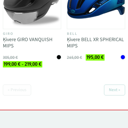
GIRO
BELL
Ķivere GIRO VANQUISH
Ķivere BELL XR SPHERICAL
MIPS
MIPS
195,00 €
305,00 €
265,00 €
199,00 € - 219,00 €
« Previous
Next »
Kontakti