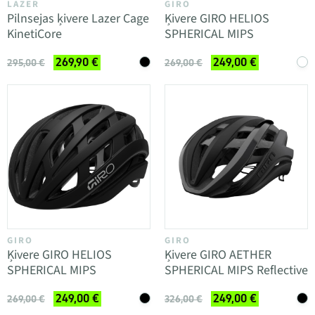
LAZER
GIRO
Pilnsejas ķivere Lazer Cage
Ķivere GIRO HELIOS
KinetiCore
SPHERICAL MIPS
269,90 €
249,00 €
295,00 €
269,00 €
GIRO
GIRO
Ķivere GIRO HELIOS
Ķivere GIRO AETHER
SPHERICAL MIPS
SPHERICAL MIPS Reflective
249,00 €
249,00 €
269,00 €
326,00 €