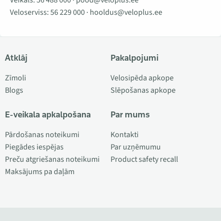
Veloserviss:
56 229 000
·
hooldus@veloplus.ee
Atklāj
Pakalpojumi
Zīmoli
Velosipēda apkope
Blogs
Slēpošanas apkope
E-veikala apkalpošana
Par mums
Pārdošanas noteikumi
Kontakti
Piegādes iespējas
Par uzņēmumu
Preču atgriešanas noteikumi
Product safety recall
Maksājums pa daļām