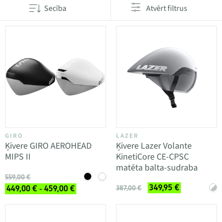
Secība
Atvērt filtrus
GIRO
LAZER
Ķivere GIRO AEROHEAD
Ķivere Lazer Volante
MIPS II
KinetiCore CE-CPSC
matēta balta-sudraba
559,00 €
349,95 €
449,00 € - 459,00 €
387,00 €