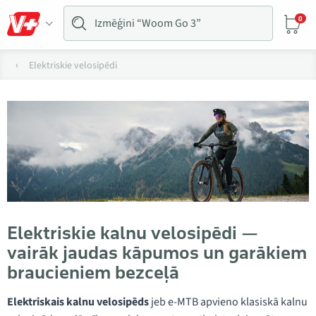
0
Elektriskie velosipēdi
Elektriskie kalnu velosipēdi —
vairāk jaudas kāpumos un garākiem
braucieniem bezceļā
Elektriskais kalnu velosipēds
jeb e-MTB apvieno klasiskā kalnu