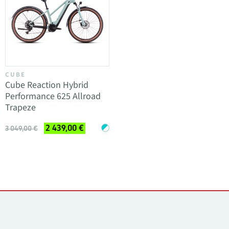
CUBE
Cube Reaction Hybrid
Performance 625 Allroad
Trapeze
2 439,00 €
3 049,00 €
Kontakti