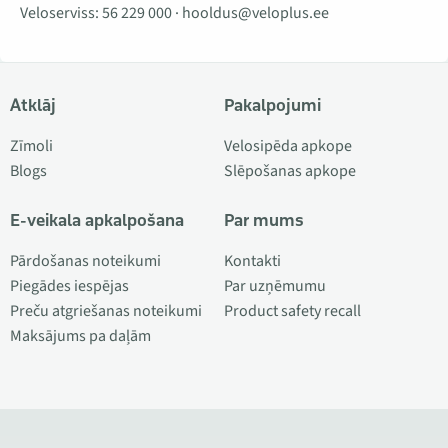
Veloserviss:
56 229 000
·
hooldus@veloplus.ee
Atklāj
Pakalpojumi
Zīmoli
Velosipēda apkope
Blogs
Slēpošanas apkope
E-veikala apkalpošana
Par mums
Pārdošanas noteikumi
Kontakti
Piegādes iespējas
Par uzņēmumu
Preču atgriešanas noteikumi
Product safety recall
Maksājums pa daļām