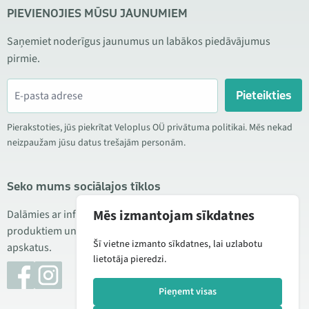
PIEVIENOJIES MŪSU JAUNUMIEM
Saņemiet noderīgus jaunumus un labākos piedāvājumus
pirmie.
Pieteikties
Pierakstoties, jūs piekrītat Veloplus OÜ privātuma politikai. Mēs nekad
neizpaužam jūsu datus trešajām personām.
Seko mums sociālajos tīklos
Mēs izmantojam sīkdatnes
Dalāmies ar informāciju par izdevīgām akcijām, jauniem
produktiem un servisu. Reizēm publicējam arī produktu
Šī vietne izmanto sīkdatnes, lai uzlabotu
apskatus.
lietotāja pieredzi.
Pieņemt visas