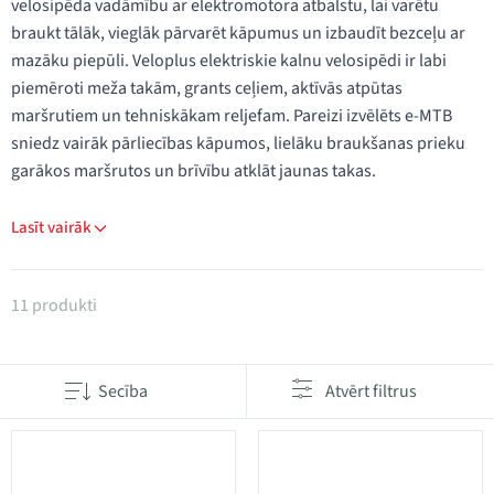
velosipēda vadāmību ar elektromotora atbalstu, lai varētu
braukt tālāk, vieglāk pārvarēt kāpumus un izbaudīt bezceļu ar
mazāku piepūli. Veloplus elektriskie kalnu velosipēdi ir labi
piemēroti meža takām, grants ceļiem, aktīvās atpūtas
maršrutiem un tehniskākam reljefam. Pareizi izvēlēts e-MTB
sniedz vairāk pārliecības kāpumos, lielāku braukšanas prieku
garākos maršrutos un brīvību atklāt jaunas takas.
Lasīt vairāk
Produkti kategorijā E-kalnu velosipēdi
11 produkti
Secība
Atvērt filtrus