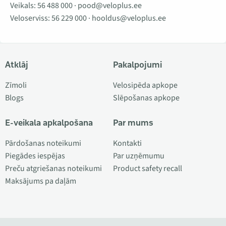
Veikals:
56 488 000
·
pood@veloplus.ee
Veloserviss:
56 229 000
·
hooldus@veloplus.ee
Atklāj
Pakalpojumi
Zīmoli
Velosipēda apkope
Blogs
Slēpošanas apkope
E-veikala apkalpošana
Par mums
Pārdošanas noteikumi
Kontakti
Piegādes iespējas
Par uzņēmumu
Preču atgriešanas noteikumi
Product safety recall
Maksājums pa daļām