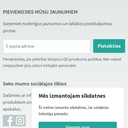
PIEVIENOJIES MŪSU JAUNUMIEM
Saņemiet noderīgus jaunumus un labākos piedāvājumus
pirmie.
Pieteikties
Pierakstoties, jūs piekrītat Veloplus OÜ privātuma politikai. Mēs nekad
neizpaužam jūsu datus trešajām personām.
Seko mums sociālajos tīklos
Mēs izmantojam sīkdatnes
Dalāmies ar informāciju par izdevīgām akcijām, jauniem
produktiem un servisu. Reizēm publicējam arī produktu
Šī vietne izmanto sīkdatnes, lai uzlabotu
apskatus.
lietotāja pieredzi.
Pieņemt visas