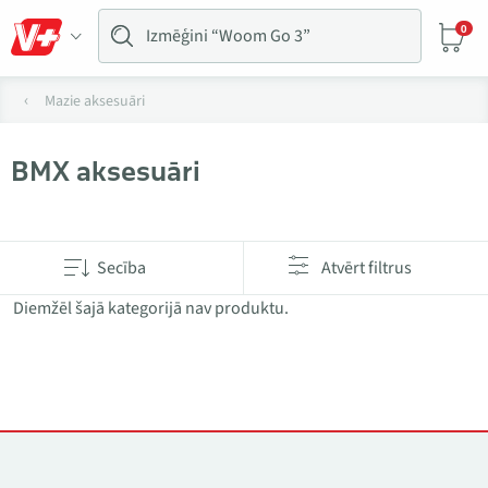
0
Mazie aksesuāri
BMX aksesuāri
Produkti kategorijā BMX aksesuāri
Secība
Atvērt filtrus
Diemžēl šajā kategorijā nav produktu.
Kontakti