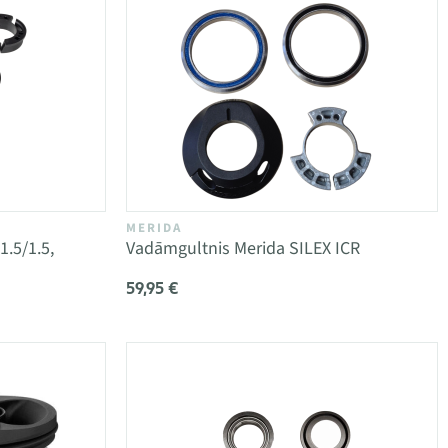
MERIDA
.5/1.5,
Vadāmgultnis Merida SILEX ICR
59,95 €