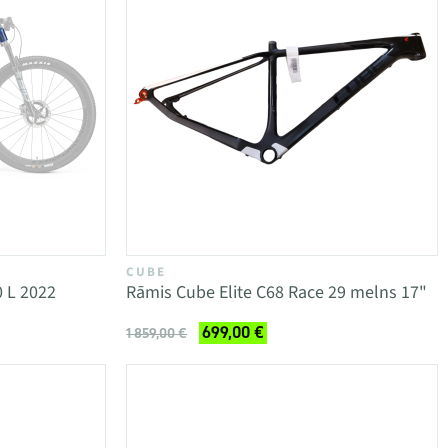
CUBE
0 L 2022
Rāmis Cube Elite C68 Race 29 melns 17"
699,00 €
1 859,00 €