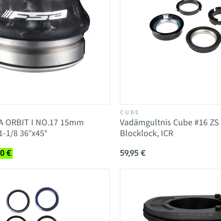
CUBE
A ORBIT I NO.17 15mm
Vadāmgultnis Cube #16 ZS 1
1-1/8 36°x45°
Blocklock, ICR
59,95 €
00 €