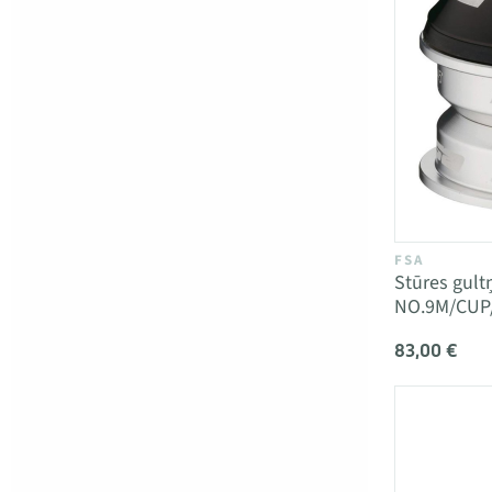
FSA
Stūres gult
NO.9M/CUP/
83,00 €