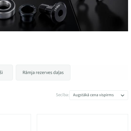
ši
Rāmja rezerves daļas
Secība:
Augstākā cena vispirms