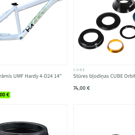
CUBE
 rāmis UMF Hardy 4-D24 14"
Stūres bļodiņas CUBE Orbit
74,00 €
,00 €