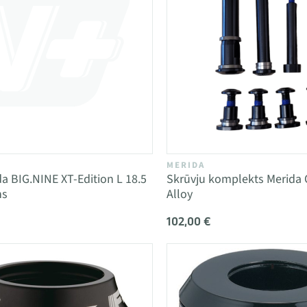
MERIDA
a BIG.NINE XT-Edition L 18.5
Skrūvju komplekts Merida
ns
Alloy
102,00 €