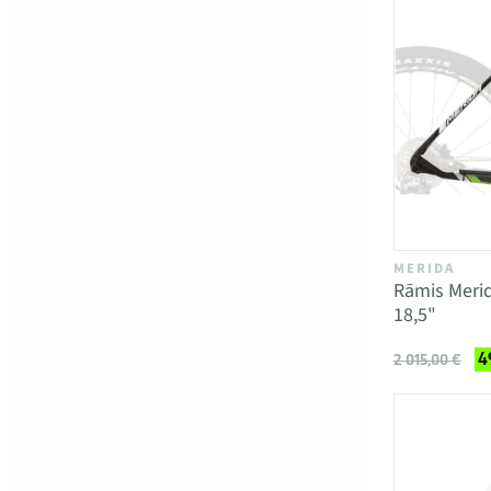
MERIDA
Rāmis Meri
18,5"
4
2 015,00 €