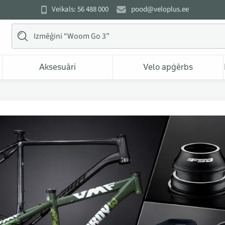
Veikals: 56 488 000
pood@veloplus.ee
Aksesuāri
Velo apģērbs