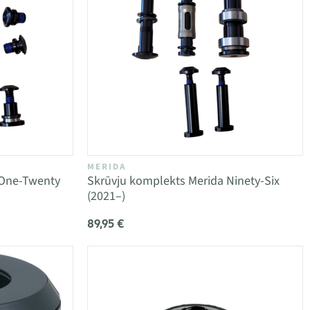
MERIDA
 One-Twenty
Skrūvju komplekts Merida Ninety-Six
(2021–)
89,95 €