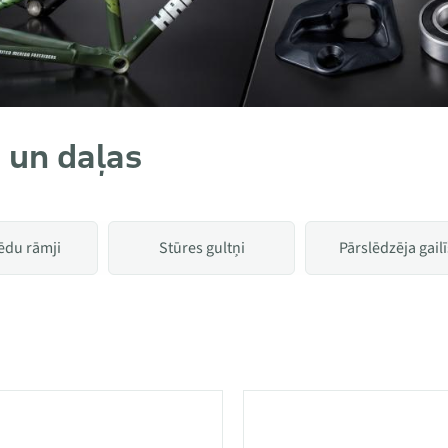
 un daļas
ēdu rāmji
Stūres gultņi
Pārslēdzēja gailī
 kategorijā Rāmji un daļas