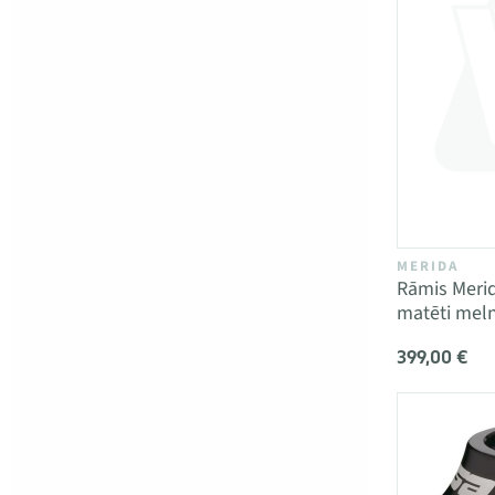
MERIDA
Rāmis Merid
matēti mel
399,00 €