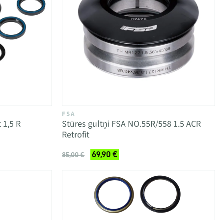
FSA
 1,5 R
Stūres gultņi FSA NO.55R/558 1.5 ACR
Retrofit
69,90 €
85,00 €