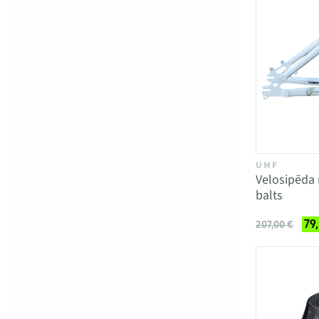
UMF
Velosipēda
balts
79
207,00 €