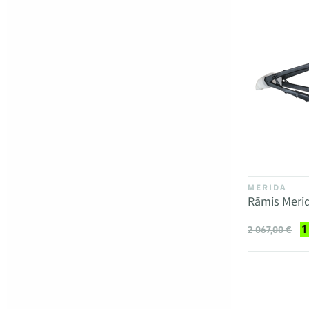
MERIDA
Rāmis Merid
1
2 067,00 €