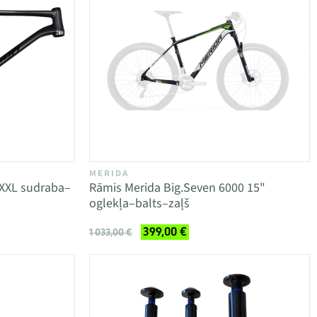
MERIDA
 XXL sudraba–
Rāmis Merida Big.Seven 6000 15"
oglekļa–balts–zaļš
399,00 €
1 033,00 €