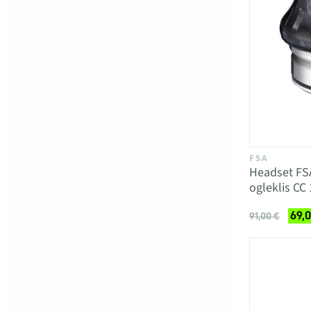
FSA
Headset FS
ogleklis CC 
69,
91,00 €