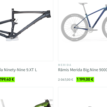
MERIDA
a Ninety-Nine 9.XT L
Rāmis Merida Big.Nine 900
 199,40 €
1 199,00 €
2 067,00 €