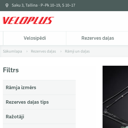
Saku 3, Tallina · P–Pk 10–19, S 10–17
Velosipēdi
Rezerves daļas
Sākumlapa
Rezerves daļas
Rāmji un daļas
Filtrs
Rāmja izmērs
Rezerves daļas tips
Ražotāji