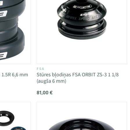
FSA
L 1.5R 6,6 mm
Stūres bļodiņas FSA ORBIT ZS-3 1 1/8
(augša 6 mm)
81,00 €