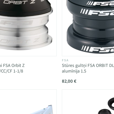
FSA
ņi FSA Orbit Z
Stūres gultņi FSA ORBIT D
CC/CF 1-1/8
alumīnija 1.5
82,00 €