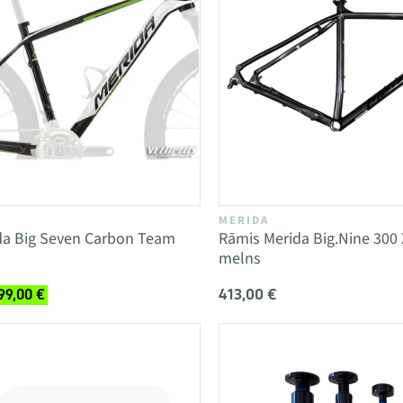
MERIDA
da Big Seven Carbon Team
Rāmis Merida Big.Nine 300
melns
413,00 €
99,00 €