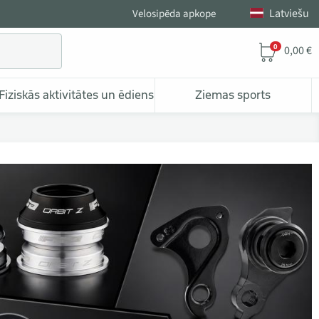
Latviešu
Velosipēda apkope
0
0,00 €
Fiziskās aktivitātes un ēdiens
Ziemas sports