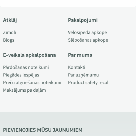
Atklāj
Pakalpojumi
Zīmoli
Velosipēda apkope
Blogs
Slēpošanas apkope
E-veikala apkalpošana
Par mums
Pārdošanas noteikumi
Kontakti
Piegādes iespējas
Par uzņēmumu
Preču atgriešanas noteikumi
Product safety recall
Maksājums pa daļām
PIEVIENOJIES MŪSU JAUNUMIEM