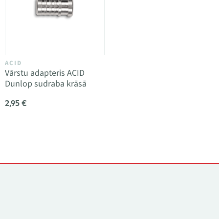
ACID
Vārstu adapteris ACID
Dunlop sudraba krāsā
2,95 €
Kontakti