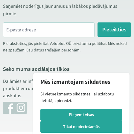
Saņemiet noderīgus jaunumus un labākos piedāvājumus
pirmie.
Pieteikties
Pierakstoties, jūs piekrītat Veloplus OÜ privātuma politikai. Mēs nekad
neizpaužam jūsu datus trešajām personām.
Seko mums sociālajos tīklos
Mēs izmantojam sīkdatnes
Dalāmies ar informāciju par izdevīgām akcijām, jauniem
produktiem un servisu. Reizēm publicējam arī produktu
Šī vietne izmanto sīkdatnes, lai uzlabotu
apskatus.
lietotāja pieredzi.
Pieņemt visas
Tikai nepieciešamās