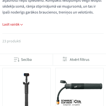
atjaunotu riepu spiedienu. Kompakts velopumpis viegli ietilpst
sēdekļa somā, rāmja stiprinājumā vai mugursomā, un tas ir
īpaši noderīgs garākos braucienos, treniņos un velotūrēs.
Lasīt vairāk
Produkti kategorijā Rokas pumpji
23 produkti
Secība
Atvērt filtrus