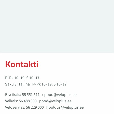
Kontakti
P–Pk 10–19, S 10–17
Saku 3, Tallina · P–Pk 10–19, S 10–17
E-veikals:
55 551 511
·
epood@veloplus.ee
Veikals:
56 488 000
·
pood@veloplus.ee
Veloserviss:
56 229 000
·
hooldus@veloplus.ee