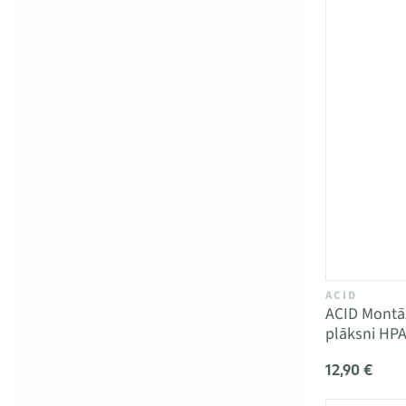
ACID
ACID Montāž
plāksni HP
12,90 €