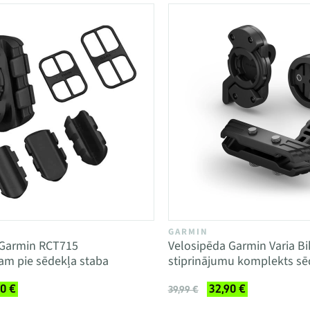
GARMIN
Garmin RCT715
Velosipēda Garmin Varia Bi
am pie sēdekļa staba
stiprinājumu komplekts sē
90 €
32,90 €
39,99 €