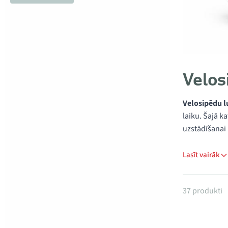
Velos
Velosipēdu l
laiku. Šajā k
uzstādīšanai 
Lasīt vairāk
Produkti
37 produkti