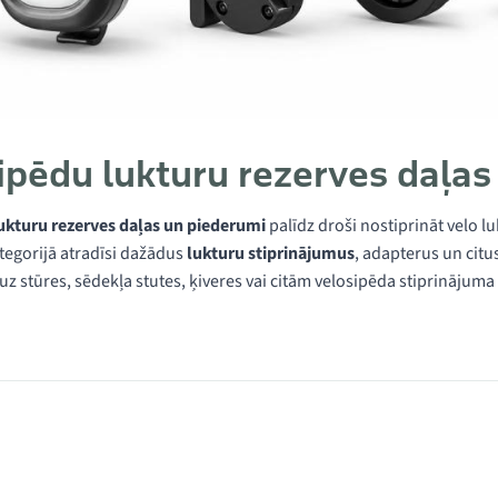
ipēdu lukturu rezerves daļas
ukturu rezerves daļas un piederumi
palīdz droši nostiprināt velo l
ategorijā atradīsi dažādus
lukturu stiprinājumus
, adapterus un cit
uz stūres, sēdekļa stutes, ķiveres vai citām velosipēda stiprinājuma
 kategorijā Gaismu rezerves daļas