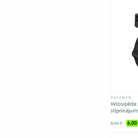
RAVEMEN
Velosipēda 
stiprināju
6,00
8,00 €