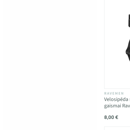
RAVEMEN
Velosipēda 
gaismai Ra
8,00 €