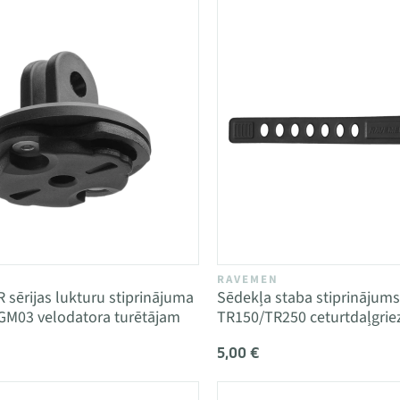
RAVEMEN
sērijas lukturu stiprinājuma
Sēdekļa staba stiprināju
GM03 velodatora turētājam
TR150/TR250 ceturtdaļgri
5,00 €