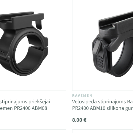
RAVEMEN
stiprinājums priekšējai
Velosipēda stiprinājums 
vemen PR2400 ABM08
PR2400 ABM10 silikona gum
8,00 €