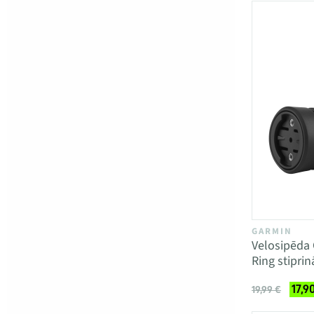
GARMIN
Velosipēda 
Ring stipri
17,9
19,99 €