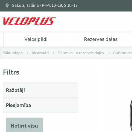
Saku 3, Tallina · P–Pk 10–19, S 10–17
Velosipēdi
Rezerves daļas
Sākumlapa
Aksesuāri
Gaismas un rezerves daļas
Gaismu rez
Filtrs
Ražotāji
Pieejamība
Notīrīt visu