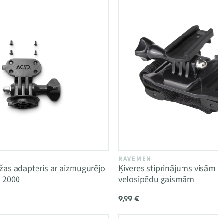
RAVEMEN
as adapteris ar aizmugurējo
Ķiveres stiprinājums visā
A 2000
velosipēdu gaismām
9,99 €