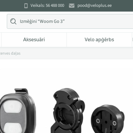
Veikals: 56 488 000
pood@veloplus.ee
Aksesuāri
Velo apģērbs
erves daļas