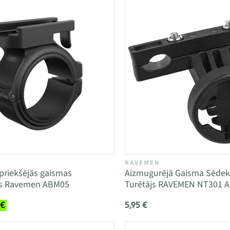
RAVEMEN
priekšējās gaismas
Aizmugurējā Gaisma Sēdekļ
ms Ravemen ABM05
Turētājs RAVEMEN NT301 
5,95 €
 €