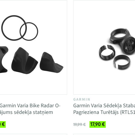
GARMIN
Garmin Varia Bike Radar O-
Garmin Varia Sēdekļa Staba
nājums sēdekļa statņiem
Pagrieziena Turētājs (RTL5
0 €
17,90 €
19,99 €