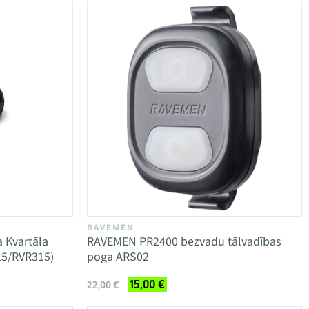
RAVEMEN
 Kvartāla
RAVEMEN PR2400 bezvadu tālvadības
15/RVR315)
poga ARS02
15,00 €
22,00 €