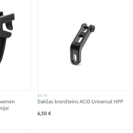
ACID
Ravemen
Dakšas kronšteins ACID Universal HPP
ijai
6,50 €