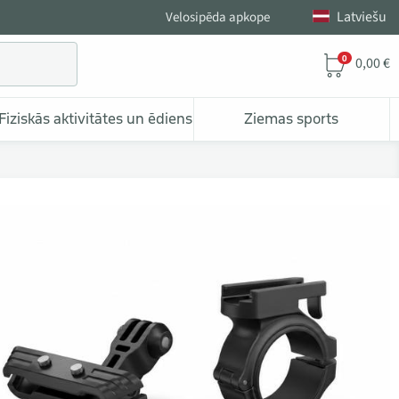
Latviešu
Velosipēda apkope
0
0,00 €
Fiziskās aktivitātes un ēdiens
Ziemas sports