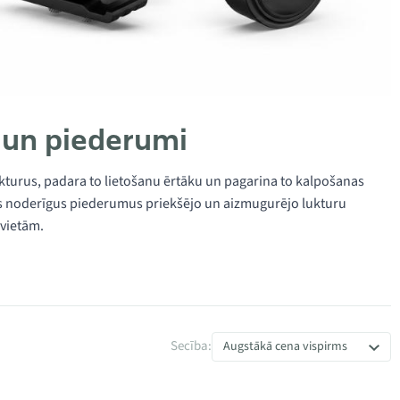
 un piederumi
ukturus, padara to lietošanu ērtāku un pagarina to kalpošanas
us noderīgus piederumus priekšējo un aizmugurējo lukturu
 vietām.
Secība:
Augstākā cena vispirms