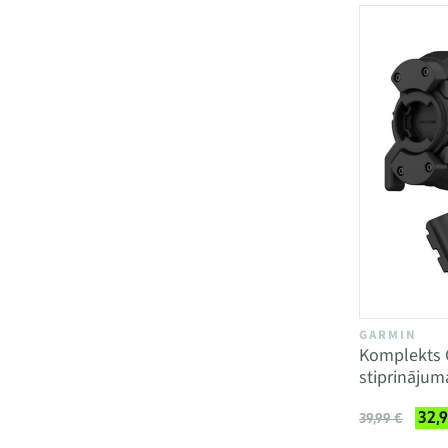
GARMIN
Komplekts 
stiprinājum
32,
39,99 €