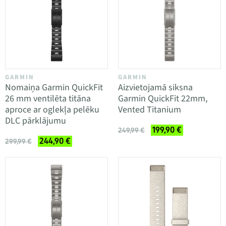
GARMIN
GARMIN
Nomaiņa Garmin QuickFit
Aizvietojamā siksna
26 mm ventilēta titāna
Garmin QuickFit 22mm,
aproce ar oglekļa pelēku
Vented Titanium
DLC pārklājumu
199,90 €
249,99 €
244,90 €
299,99 €