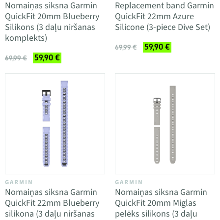
Nomaiņas siksna Garmin
Replacement band Garmin
QuickFit 20mm Blueberry
QuickFit 22mm Azure
Silikons (3 daļu niršanas
Silicone (3-piece Dive Set)
komplekts)
59,90 €
69,99 €
59,90 €
69,99 €
GARMIN
GARMIN
Nomaiņas siksna Garmin
Nomaiņas siksna Garmin
QuickFit 22mm Blueberry
QuickFit 20mm Miglas
silikona (3 daļu niršanas
pelēks silikons (3 daļu