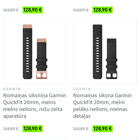
128,90 €
128,90 €
149,99 €
149,99 €
GARMIN
GARMIN
Nomaiņas siksniņa Garmin
Nomaiņas siksna Garmin
QuickFit 20mm, melns
QuickFit 20mm, melni
melns neilons, rožu zelta
pelēks neilons, melnas
aparatūra
detaļas
128,90 €
128,90 €
149,99 €
149,99 €