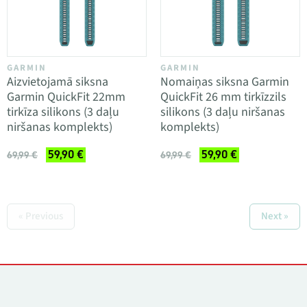
GARMIN
GARMIN
Aizvietojamā siksna
Nomaiņas siksna Garmin
Garmin QuickFit 22mm
QuickFit 26 mm tirkīzzils
tirkīza silikons (3 daļu
silikons (3 daļu niršanas
niršanas komplekts)
komplekts)
59,90 €
59,90 €
69,99 €
69,99 €
« Previous
Next »
Kontakti