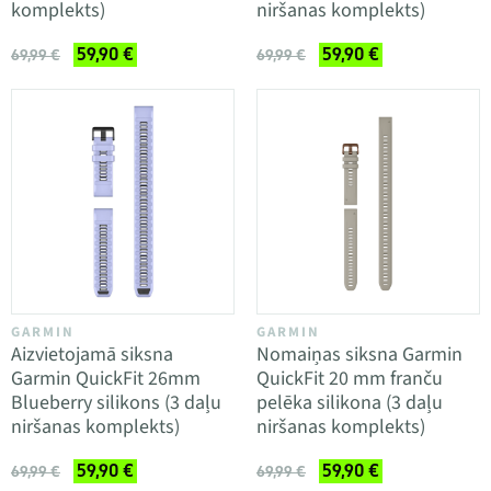
komplekts)
niršanas komplekts)
59,90 €
59,90 €
69,99 €
69,99 €
GARMIN
GARMIN
Aizvietojamā siksna
Nomaiņas siksna Garmin
Garmin QuickFit 26mm
QuickFit 20 mm franču
Blueberry silikons (3 daļu
pelēka silikona (3 daļu
niršanas komplekts)
niršanas komplekts)
59,90 €
59,90 €
69,99 €
69,99 €