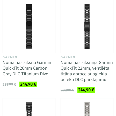
GARMIN
GARMIN
Nomaiņas siksna Garmin
Nomaiņas siksniņa Garmin
QuickFit 26mm Carbon
QuickFit 22mm, ventilēta
Gray DLC Titanium Dive
titāna aproce ar oglekļa
pelēku DLC pārklājumu
244,90 €
299,99 €
244,90 €
299,99 €