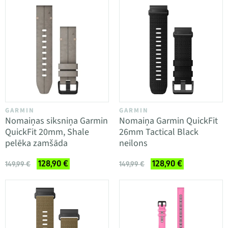
GARMIN
GARMIN
Nomaiņas siksniņa Garmin
Nomaiņa Garmin QuickFit
QuickFit 20mm, Shale
26mm Tactical Black
pelēka zamšāda
neilons
128,90 €
128,90 €
149,99 €
149,99 €