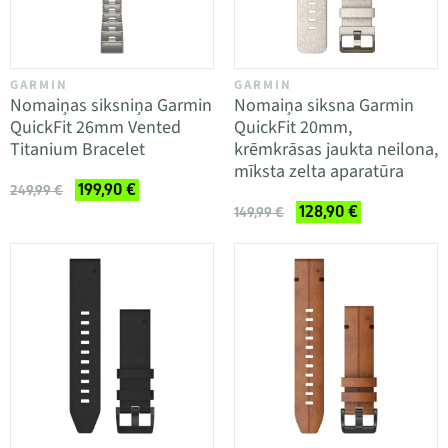
GARMIN
GARMIN
Nomaiņas siksniņa Garmin
Nomaiņa siksna Garmin
QuickFit 26mm Vented
QuickFit 20mm,
Titanium Bracelet
krēmkrāsas jaukta neilona,
mīksta zelta aparatūra
199,90 €
249,99 €
128,90 €
149,99 €