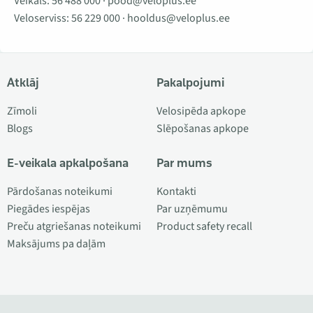
Veikals:
56 488 000
·
pood@veloplus.ee
Veloserviss:
56 229 000
·
hooldus@veloplus.ee
Atklāj
Pakalpojumi
Zīmoli
Velosipēda apkope
Blogs
Slēpošanas apkope
E-veikala apkalpošana
Par mums
Pārdošanas noteikumi
Kontakti
Piegādes iespējas
Par uzņēmumu
Preču atgriešanas noteikumi
Product safety recall
Maksājums pa daļām