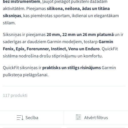
bez instrumentiem
, ļaujot pielāgot pulksteni dažādām
aktivitātēm. Pieejamas
silikona, neilona, ādas un titāna
siksniņas
, kas piemērotas sportam, ikdienai un elegantākam
stilam.
Siksniņas ir pieejamas
20 mm, 22 mm un 26 mm platumā
un ir
saderīgas ar daudziem Garmin modeļiem, tostarp
Garmin
Fenix, Epix, Forerunner, Instinct, Venu un Enduro
. QuickFit
sistēma nodrošina drošu stiprinājumu un komfortu.
QuickFit siksniņas ir
praktisks un stilīgs risinājums
Garmin
pulksteņa pielāgošanai.
Produkti kategorijā QuickFit pulksteņu siksniņas
117 produkti
Secība
Atvērt filtrus