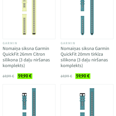
GARMIN
GARMIN
Nomaiņa siksna Garmin
Nomaiņas siksna Garmin
QuickFit 26mm Citron
QuickFit 20mm tirkīza
silikona (3 daļu niršanas
silikona (3 daļu niršanas
komplekts)
komplekts)
59,90 €
59,90 €
69,99 €
69,99 €