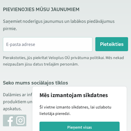
PIEVIENOJIES MŪSU JAUNUMIEM
Saņemiet noderīgus jaunumus un labākos piedāvājumus
pirmie.
Pieteikties
Pierakstoties, jūs piekrītat Veloplus OÜ privātuma politikai. Mēs nekad
neizpaužam jūsu datus trešajām personām.
Seko mums sociālajos tīklos
Mēs izmantojam sīkdatnes
Dalāmies ar informāciju par izdevīgām akcijām, jauniem
produktiem un servisu. Reizēm publicējam arī produktu
Šī vietne izmanto sīkdatnes, lai uzlabotu
apskatus.
lietotāja pieredzi.
Pieņemt visas