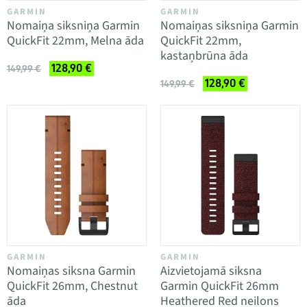
GARMIN
GARMIN
Nomaiņa siksniņa Garmin
Nomaiņas siksniņa Garmin
QuickFit 22mm, Melna āda
QuickFit 22mm,
kastaņbrūna āda
128,90 €
149,99 €
128,90 €
149,99 €
GARMIN
GARMIN
Nomaiņas siksna Garmin
Aizvietojamā siksna
QuickFit 26mm, Chestnut
Garmin QuickFit 26mm
āda
Heathered Red neilons