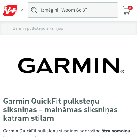
0
Garmin pulksteņu siksniņas
Garmin QuickFit pulksteņu
siksniņas – maināmas siksniņas
katram stilam
Garmin QuickFit pulksteņu siksniņas nodrošina
ātru nomaiņu