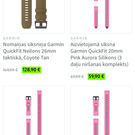
GARMIN
GARMIN
Nomaiņas siksniņa Garmin
Aizvietojamā siksna
QuickFit Neilons 26mm
Garmin QuickFit 20mm
taktiskā, Coyote Tan
Pink Aurora Silikons (3
daļu niršanas komplekts)
128,90 €
149,99 €
59,90 €
69,99 €