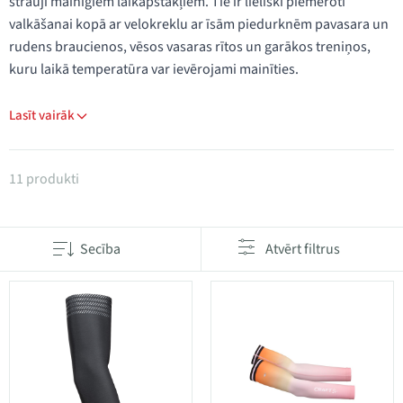
strauji mainīgiem laikapstākļiem. Tie ir lieliski piemēroti
valkāšanai kopā ar velokreklu ar īsām piedurknēm pavasara un
rudens braucienos, vēsos vasaras rītos un garākos treniņos,
kuru laikā temperatūra var ievērojami mainīties.
Lasīt vairāk
Produkti kategorijā Roku sildītāji
11 produkti
Secība
Atvērt filtrus