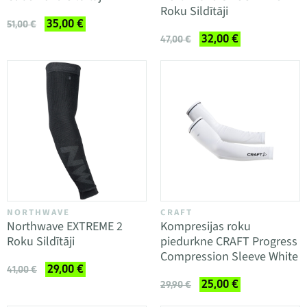
Roku Sildītāji
35,00 €
51,00 €
32,00 €
47,00 €
NORTHWAVE
CRAFT
Northwave EXTREME 2
Kompresijas roku
Roku Sildītāji
piedurkne CRAFT Progress
Compression Sleeve White
29,00 €
41,00 €
25,00 €
29,90 €