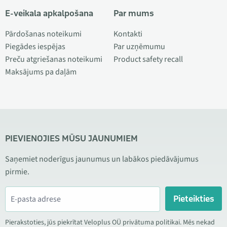
E-veikala apkalpošana
Par mums
Pārdošanas noteikumi
Kontakti
Piegādes iespējas
Par uzņēmumu
Preču atgriešanas noteikumi
Product safety recall
Maksājums pa daļām
PIEVIENOJIES MŪSU JAUNUMIEM
Saņemiet noderīgus jaunumus un labākos piedāvājumus
pirmie.
Pieteikties
Pierakstoties, jūs piekrītat Veloplus OÜ privātuma politikai. Mēs nekad