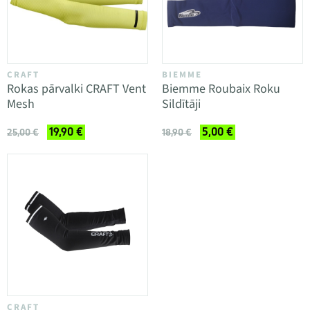
CRAFT
BIEMME
Rokas pārvalki CRAFT Vent
Biemme Roubaix Roku
Mesh
Sildītāji
19,90 €
5,00 €
25,00 €
18,90 €
CRAFT