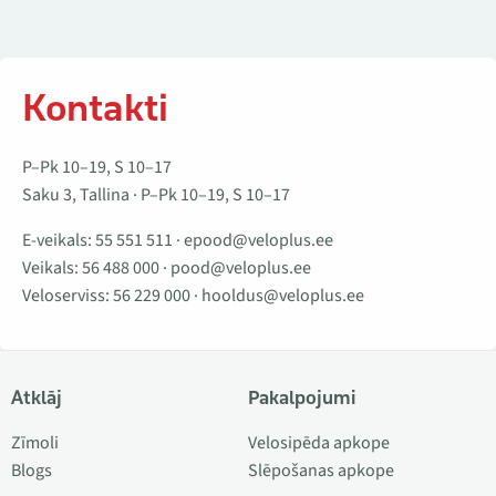
Kontakti
P–Pk 10–19, S 10–17
Saku 3, Tallina · P–Pk 10–19, S 10–17
E-veikals:
55 551 511
·
epood@veloplus.ee
Veikals:
56 488 000
·
pood@veloplus.ee
Veloserviss:
56 229 000
·
hooldus@veloplus.ee
Atklāj
Pakalpojumi
Zīmoli
Velosipēda apkope
Blogs
Slēpošanas apkope