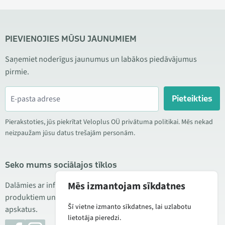
PIEVIENOJIES MŪSU JAUNUMIEM
Saņemiet noderīgus jaunumus un labākos piedāvājumus
pirmie.
Pieteikties
Pierakstoties, jūs piekrītat Veloplus OÜ privātuma politikai. Mēs nekad
neizpaužam jūsu datus trešajām personām.
Seko mums sociālajos tīklos
Mēs izmantojam sīkdatnes
Dalāmies ar informāciju par izdevīgām akcijām, jauniem
produktiem un servisu. Reizēm publicējam arī produktu
Šī vietne izmanto sīkdatnes, lai uzlabotu
apskatus.
lietotāja pieredzi.