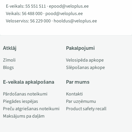
E-veikals:
55 551 511
·
epood@veloplus.ee
Veikals:
56 488 000
·
pood@veloplus.ee
Veloserviss:
56 229 000
·
hooldus@veloplus.ee
Atklāj
Pakalpojumi
Zīmoli
Velosipēda apkope
Blogs
Slēpošanas apkope
E-veikala apkalpošana
Par mums
Pārdošanas noteikumi
Kontakti
Piegādes iespējas
Par uzņēmumu
Preču atgriešanas noteikumi
Product safety recall
Maksājums pa daļām