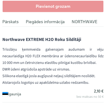
Pievienot grozam
Pārskats
Piegādes informācija
NORTHWAVE
Northwave EXTREME H2O Roku Sildītāji
Trīsslāņu ķemmveida galvenajam audumam ir vēju
necaurlaidīga H20 FLEX membrāna ar ūdensnecaurlaidību līdz
10 000 mm un četrvirzienu elastību pilnīgai kustību brīvībai.
DWR ūdeni atgrūdoša apstrāde uz virsmas.
Silikona elastīgā josla augšpusē neļauj sildītājiem noslīdēt.
Atstarojošs logotips uz apakšdelma uzlabo redzamību.
2,10 €
Igaunija
bez maksas no 50 €