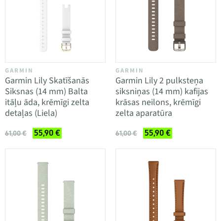
GARMIN
GARMIN
Garmin Lily Skatīšanās
Garmin Lily 2 pulksteņa
Siksnas (14 mm) Balta
siksniņas (14 mm) kafijas
itāļu āda, krēmīgi zelta
krāsas neilons, krēmīgi
detaļas (Liela)
zelta aparatūra
55,90 €
55,90 €
61,00 €
61,00 €