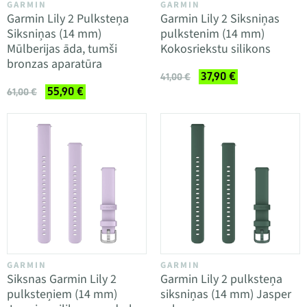
GARMIN
GARMIN
Garmin Lily 2 Pulksteņa
Garmin Lily 2 Siksniņas
Siksniņas (14 mm)
pulkstenim (14 mm)
Mūlberijas āda, tumši
Kokosriekstu silikons
bronzas aparatūra
37,90 €
41,00 €
55,90 €
61,00 €
GARMIN
GARMIN
Siksnas Garmin Lily 2
Garmin Lily 2 pulksteņa
pulksteņiem (14 mm)
siksniņas (14 mm) Jasper