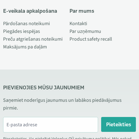
E-veikala apkalpošana
Par mums
Pārdošanas noteikumi
Kontakti
Piegādes iespējas
Par uzņēmumu
Preču atgriešanas noteikumi
Product safety recall
Maksājums pa daļām
PIEVIENOJIES MŪSU JAUNUMIEM
Saņemiet noderīgus jaunumus un labākos piedāvājumus
pirmie.
Pieteikties
Pierakstoties, jūs piekrītat Veloplus OÜ privātuma politikai. Mēs nekad