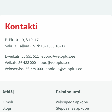
Kontakti
P–Pk 10–19, S 10–17
Saku 3, Tallina · P–Pk 10–19, S 10–17
E-veikals:
55 551 511
·
epood@veloplus.ee
Veikals:
56 488 000
·
pood@veloplus.ee
Veloserviss:
56 229 000
·
hooldus@veloplus.ee
Atklāj
Pakalpojumi
Zīmoli
Velosipēda apkope
Blogs
Slēpošanas apkope