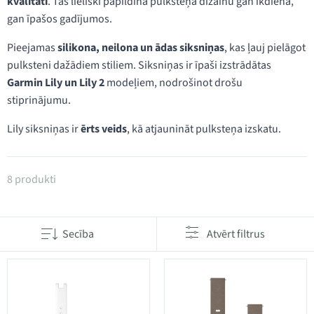
kvalitāti
. Tās lieliski papildina pulksteņa dizainu gan ikdienā,
gan īpašos gadījumos.
Pieejamas
silikona, neilona un ādas siksniņas
, kas ļauj pielāgot
pulksteni dažādiem stiliem. Siksniņas ir īpaši izstrādātas
Garmin Lily un Lily 2
modeļiem, nodrošinot drošu
stiprinājumu.
Lily siksniņas ir
ērts veids
, kā atjaunināt pulksteņa izskatu.
Produkti kategorijā Lily pulksteņu joslas
8 produkti
Secība
Atvērt filtrus