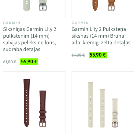
GARMIN
GARMIN
Siksniņas Garmin Lily 2
Garmin Lily 2 Pulksteņa
pulkstenim (14 mm)
siksnas (14 mm) Brūna
salvijas pelēks neilons,
āda, krēmīgi zelta detaļas
sudraba detaļas
55,90 €
61,00 €
55,90 €
61,00 €