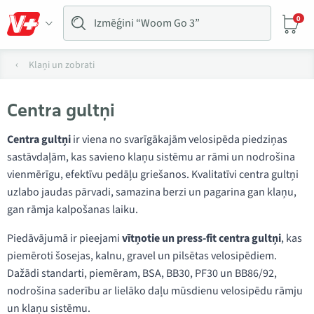
0
Klaņi un zobrati
Centra gultņi
Centra gultņi
ir viena no svarīgākajām velosipēda piedziņas
sastāvdaļām, kas savieno klaņu sistēmu ar rāmi un nodrošina
vienmērīgu, efektīvu pedāļu griešanos. Kvalitatīvi centra gultņi
uzlabo jaudas pārvadi, samazina berzi un pagarina gan klaņu,
gan rāmja kalpošanas laiku.
Piedāvājumā ir pieejami
vītņotie un press-fit centra gultņi
, kas
piemēroti šosejas, kalnu, gravel un pilsētas velosipēdiem.
Dažādi standarti, piemēram, BSA, BB30, PF30 un BB86/92,
nodrošina saderību ar lielāko daļu mūsdienu velosipēdu rāmju
un klaņu sistēmu.