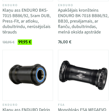
ENDURO
ENDURO
Klaņu ass ENDURO BKS-
Apakšējais kronšteins
7015 BB86/92, Sram DUB,
ENDURO BK-7018 BB86/92,
Press-Fit, ar atloku,
BB30, presējamais, ar
dubultrindu, nerūsējošais
flanču, dubultrindas,
tērauds
melnā oksīda apstrāde
76,00 €
99,95 €
130,95 €
ENDURO
FSA
Klaņu ass ENDURO Delrin
Monobloks FSA MEGAEVO