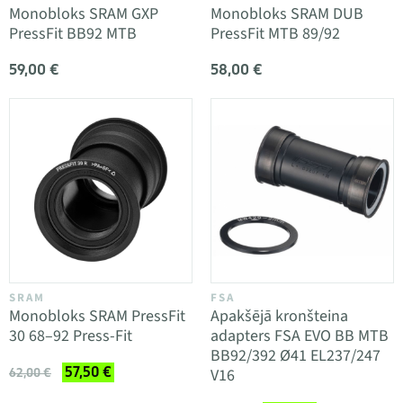
Monobloks SRAM GXP
Monobloks SRAM DUB
PressFit BB92 MTB
PressFit MTB 89/92
59,00 €
58,00 €
SRAM
FSA
Monobloks SRAM PressFit
Apakšējā kronšteina
30 68–92 Press-Fit
adapters FSA EVO BB MTB
BB92/392 Ø41 EL237/247
57,50 €
V16
62,00 €