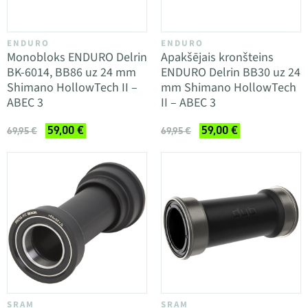
ENDURO
ENDURO
Monobloks ENDURO Delrin
Apakšējais kronšteins
BK-6014, BB86 uz 24 mm
ENDURO Delrin BB30 uz 24
Shimano HollowTech II –
mm Shimano HollowTech
ABEC 3
II – ABEC 3
59,00 €
59,00 €
69,95 €
69,95 €
SRAM
SRAM