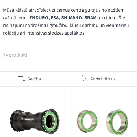
Mūsu klāstā atradīsiet uzticamus centra gultņus no atzītiem
ražotājiem –
ENDURO, FSA, SHIMANO, SRAM
un citiem. Šie
risinājumi nodrošina ilgmūžību, klusu darbību un vienmērīgu
rotāciju arī intensīvas slodzes apstākļos.
Produkti kategorijā Centra gultņi
74 produkti
Secība
Atvērt filtrus