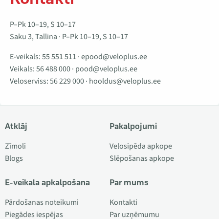
P–Pk 10–19, S 10–17
Saku 3, Tallina · P–Pk 10–19, S 10–17
E-veikals:
55 551 511
·
epood@veloplus.ee
Veikals:
56 488 000
·
pood@veloplus.ee
Veloserviss:
56 229 000
·
hooldus@veloplus.ee
Atklāj
Pakalpojumi
Zīmoli
Velosipēda apkope
Blogs
Slēpošanas apkope
E-veikala apkalpošana
Par mums
Pārdošanas noteikumi
Kontakti
Piegādes iespējas
Par uzņēmumu