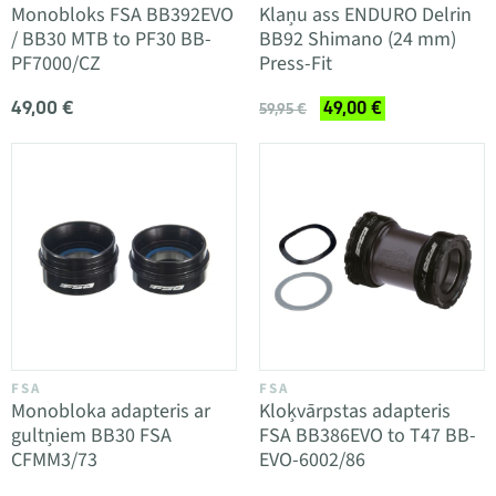
Monobloks FSA BB392EVO
Klaņu ass ENDURO Delrin
/ BB30 MTB to PF30 BB-
BB92 Shimano (24 mm)
PF7000/CZ
Press-Fit
49,00 €
49,00 €
59,95 €
FSA
FSA
Monobloka adapteris ar
Kloķvārpstas adapteris
gultņiem BB30 FSA
FSA BB386EVO to T47 BB-
CFMM3/73
EVO-6002/86