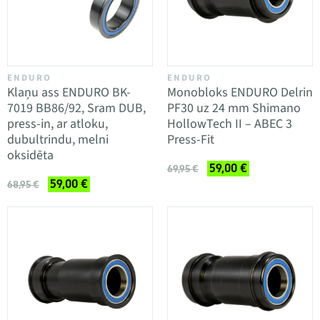
ENDURO
ENDURO
Klaņu ass ENDURO BK-
Monobloks ENDURO Delrin
7019 BB86/92, Sram DUB,
PF30 uz 24 mm Shimano
press-in, ar atloku,
HollowTech II – ABEC 3
dubultrindu, melni
Press-Fit
oksidēta
59,00 €
69,95 €
59,00 €
68,95 €