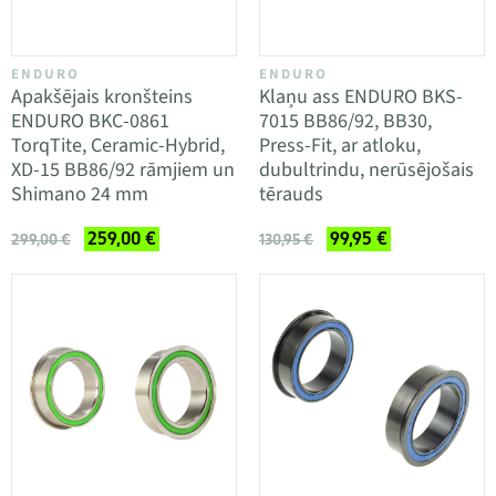
ENDURO
ENDURO
Apakšējais kronšteins
Klaņu ass ENDURO BKS-
ENDURO BKC-0861
7015 BB86/92, BB30,
TorqTite, Ceramic-Hybrid,
Press-Fit, ar atloku,
XD-15 BB86/92 rāmjiem un
dubultrindu, nerūsējošais
Shimano 24 mm
tērauds
259,00 €
99,95 €
299,00 €
130,95 €