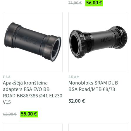
56,00 €
74,00 €
FSA
SRAM
Apakšējā kronšteina
Monobloks SRAM DUB
adapters FSA EVO BB
BSA Road/MTB 68/73
ROAD BB86/386 Ø41 EL230
52,00 €
V15
55,00 €
62,00 €