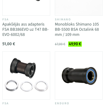
FSA
SHIMANO
Apakšējās ass adapteris
Monobloks Shimano 105
FSA BB386EVO uz T47 BB-
BB-5500 BSA Octalink 68
EVO-6002/68
mm / 109 mm
51,00 €
49,90 €
67,00 €
FSA
ENDURO