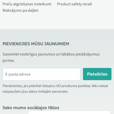
Preču atgriešanas noteikumi
Product safety recall
Maksājums pa daļām
PIEVIENOJIES MŪSU JAUNUMIEM
Saņemiet noderīgus jaunumus un labākos piedāvājumus
pirmie.
Pieteikties
Pierakstoties, jūs piekrītat Veloplus OÜ privātuma politikai. Mēs nekad
neizpaužam jūsu datus trešajām personām.
Seko mums sociālajos tīklos