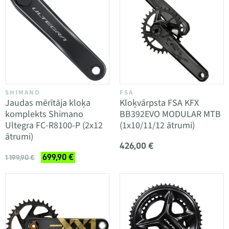
SHIMANO
FSA
Jaudas mērītāja kloķa
Kloķvārpsta FSA KFX
komplekts Shimano
BB392EVO MODULAR MTB
Ultegra FC-R8100-P (2x12
(1x10/11/12 ātrumi)
ātrumi)
426,00 €
699,90 €
1 199,90 €