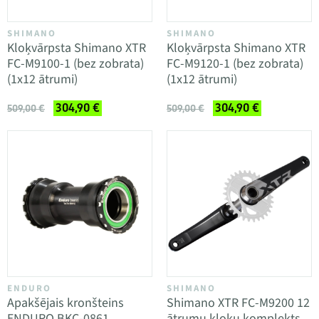
SHIMANO
SHIMANO
Kloķvārpsta Shimano XTR
Kloķvārpsta Shimano XTR
FC-M9100-1 (bez zobrata)
FC-M9120-1 (bez zobrata)
(1x12 ātrumi)
(1x12 ātrumi)
304,90 €
304,90 €
509,00 €
509,00 €
ENDURO
SHIMANO
Apakšējais kronšteins
Shimano XTR FC-M9200 12
ENDURO BKC-0861
ātrumu kloķu komplekts