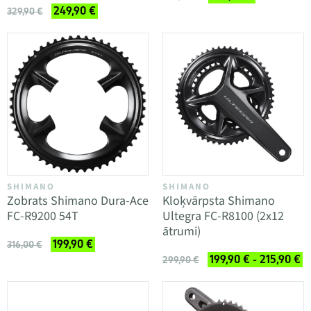
249,90 €
329,90 €
SHIMANO
SHIMANO
Zobrats Shimano Dura-Ace
Kloķvārpsta Shimano
FC-R9200 54T
Ultegra FC-R8100 (2x12
ātrumi)
199,90 €
316,00 €
199,90 € - 215,90 €
299,90 €