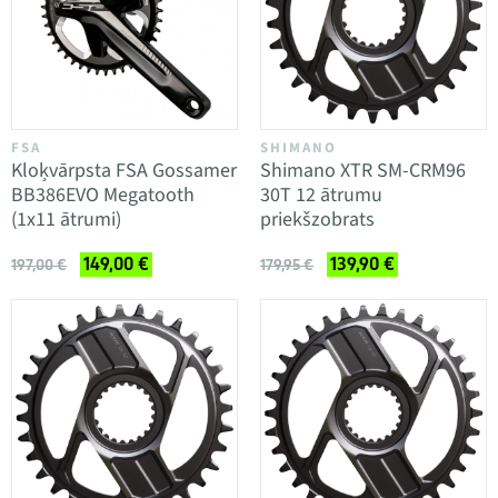
FSA
SHIMANO
Kloķvārpsta FSA Gossamer
Shimano XTR SM-CRM96
BB386EVO Megatooth
30T 12 ātrumu
(1x11 ātrumi)
priekšzobrats
149,00 €
139,90 €
197,00 €
179,95 €