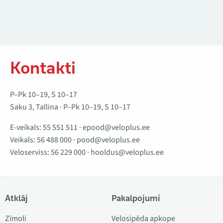
Kontakti
P–Pk 10–19, S 10–17
Saku 3, Tallina · P–Pk 10–19, S 10–17
E-veikals:
55 551 511
·
epood@veloplus.ee
Veikals:
56 488 000
·
pood@veloplus.ee
Veloserviss:
56 229 000
·
hooldus@veloplus.ee
Atklāj
Pakalpojumi
Zīmoli
Velosipēda apkope