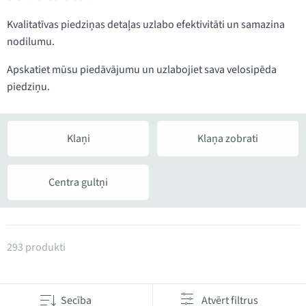
Kvalitatīvas piedziņas detaļas uzlabo efektivitāti un samazina
nodilumu.
Apskatiet mūsu piedāvājumu un uzlabojiet sava velosipēda
piedziņu.
Klaņi
Klaņa zobrati
Centra gultņi
Produkti kategorijā Klaņi un zobrati
293 produkti
Secība
Atvērt filtrus