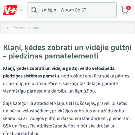
0
Rezerves daļas
Klaņi, ķēdes zobrati un vidējie gultņi
– piedziņas pamatelementi
Klaņi, ķēdes zobrati un vidējie gultņi veido velosipēda
piedziņas sistēmas pamatu
, nodrošinot efektīvu spēka pārnesi
uz aizmugurējo riteni. Pareizi saskaņotas detaļas garantē
vienmērīgu pārnesumu darbību un ilgmūžību.
Šajā kategorijā atradīsiet klaņus MTB, šosejas, gravel, pilsētas
un bērnu velosipēdiem, priekšējos zobratus ar dažādu zobu
skaitu, kā arī vidējos gultņus dažādiem standartiem, piemēram,
BSA un PressFit. Atbilstoša saderība ir būtiska drošai un
efektīvai darbībai.