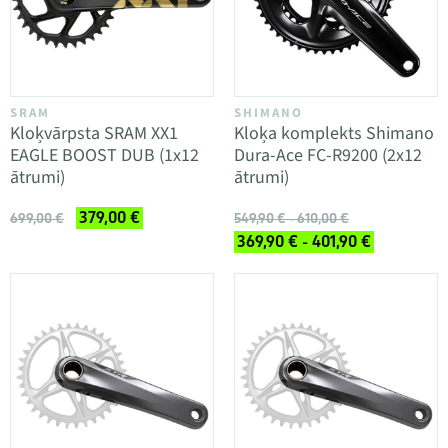
SRAM
SHIMANO
Kloķvārpsta SRAM XX1
Kloķa komplekts Shimano
EAGLE BOOST DUB (1x12
Dura-Ace FC-R9200 (2x12
ātrumi)
ātrumi)
379,00 €
699,00 €
549,90 € - 610,00 €
369,90 € - 401,90 €