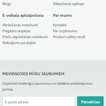
Blogs
Slēpošanas apkope
E-veikala apkalpošana
Par mums
Pārdošanas noteikumi
Kontakti
Piegādes iespējas
Par uzņēmumu
Preču atgriešanas noteikumi
Product safety recall
Maksājums pa daļām
PIEVIENOJIES MŪSU JAUNUMIEM
Saņemiet noderīgus jaunumus un labākos piedāvājumus
pirmie.
Pieteikties