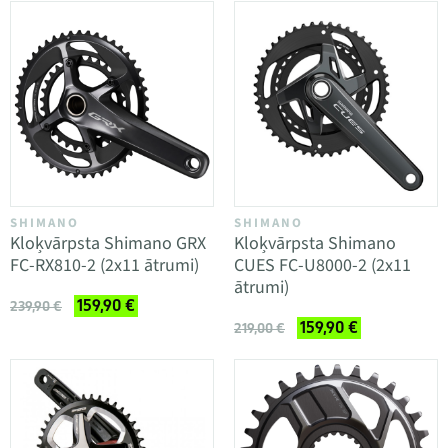
SHIMANO
SHIMANO
Kloķvārpsta Shimano GRX
Kloķvārpsta Shimano
FC-RX810-2 (2x11 ātrumi)
CUES FC-U8000-2 (2x11
ātrumi)
159,90 €
239,90 €
159,90 €
219,00 €