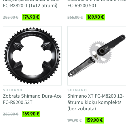
FC-RX820-1 (1x12 ātrumi)
FC-R9200 50T
174,90 €
169,90 €
285,00 €
265,00 €
SHIMANO
SHIMANO
Zobrats Shimano Dura-Ace
Shimano XT FC-M8200 12-
FC-R9200 52T
ātrumu kloķu komplekts
(bez zobrata)
169,90 €
265,00 €
159,90 €
199,90 €