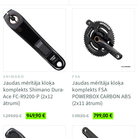
SHIMANO
FSA
Jaudas mērītāja kloķa
Jaudas mērītāja kloķa
komplekts Shimano Dura-
komplekts FSA
Ace FC-R9200-P (2x12
POWERBOX CARBON ABS
ātrumi)
(2x11 ātrumi)
949,90 €
799,00 €
1 299,90 €
1 119,90 €