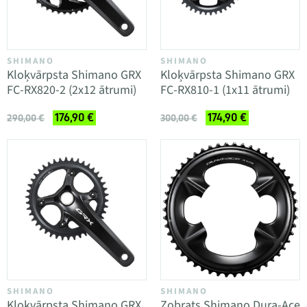
SHIMANO
SHIMANO
Kloķvārpsta Shimano GRX
Kloķvārpsta Shimano GRX
FC-RX820-2 (2x12 ātrumi)
FC-RX810-1 (1x11 ātrumi)
176,90 €
174,90 €
290,00 €
300,00 €
SHIMANO
SHIMANO
Kloķvārpsta Shimano GRX
Zobrats Shimano Dura-Ace