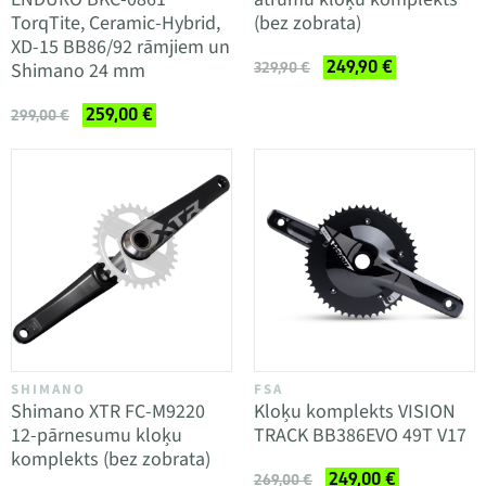
TorqTite, Ceramic-Hybrid,
(bez zobrata)
XD-15 BB86/92 rāmjiem un
249,90 €
Shimano 24 mm
329,90 €
259,00 €
299,00 €
SHIMANO
FSA
Shimano XTR FC-M9220
Kloķu komplekts VISION
12-pārnesumu kloķu
TRACK BB386EVO 49T V17
komplekts (bez zobrata)
249,00 €
269,00 €