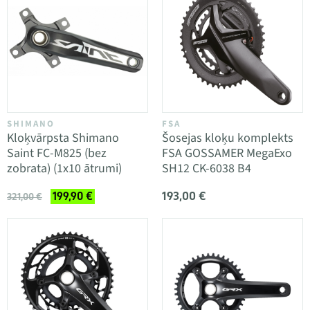
SHIMANO
FSA
Kloķvārpsta Shimano
Šosejas kloķu komplekts
Saint FC-M825 (bez
FSA GOSSAMER MegaExo
zobrata) (1x10 ātrumi)
SH12 CK-6038 B4
193,00 €
199,90 €
321,00 €