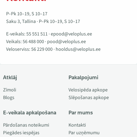
P–Pk 10–19, S 10–17
Saku 3, Tallina · P–Pk 10–19, S 10–17
E-veikals:
55 551 511
·
epood@veloplus.ee
Veikals:
56 488 000
·
pood@veloplus.ee
Veloserviss:
56 229 000
·
hooldus@veloplus.ee
Atklāj
Pakalpojumi
Zīmoli
Velosipēda apkope
Blogs
Slēpošanas apkope
E-veikala apkalpošana
Par mums
Pārdošanas noteikumi
Kontakti
Piegādes iespējas
Par uzņēmumu