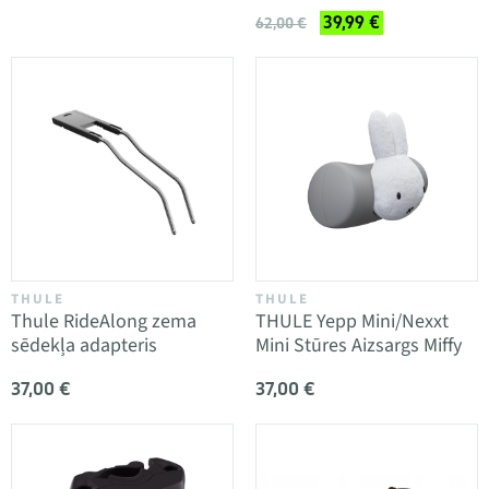
39,99 €
62,00 €
THULE
THULE
Thule RideAlong zema
THULE Yepp Mini/Nexxt
sēdekļa adapteris
Mini Stūres Aizsargs Miffy
37,00 €
37,00 €