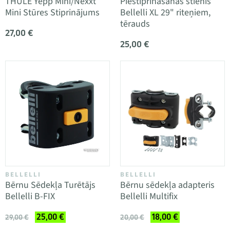
THULE Yepp Mini/Nexxt
Piestiprināšanas stienis
Mini Stūres Stiprinājums
Bellelli XL 29" riteņiem,
tērauds
27,00 €
25,00 €
BELLELLI
BELLELLI
Bērnu Sēdekļa Turētājs
Bērnu sēdekļa adapteris
Bellelli B-FIX
Bellelli Multifix
25,00 €
18,00 €
29,00 €
20,00 €