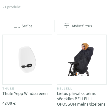
Produkti kategorijā Bērnu velosipēda sēdekļu piede
21 produkti
Secība
Atvērt filtrus
THULE
BELLELLI
Thule Yepp Windscreeen
Lietus pārvalks bērnu
sēdeklim BELLELLI
47,00 €
OPOSSUM melns/dzeltens