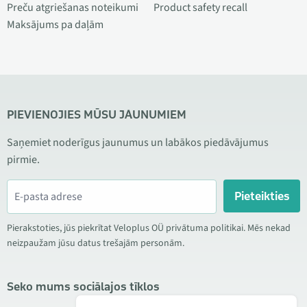
Preču atgriešanas noteikumi
Product safety recall
Maksājums pa daļām
PIEVIENOJIES MŪSU JAUNUMIEM
Saņemiet noderīgus jaunumus un labākos piedāvājumus
pirmie.
Pieteikties
Pierakstoties, jūs piekrītat Veloplus OÜ privātuma politikai. Mēs nekad
neizpaužam jūsu datus trešajām personām.
Seko mums sociālajos tīklos