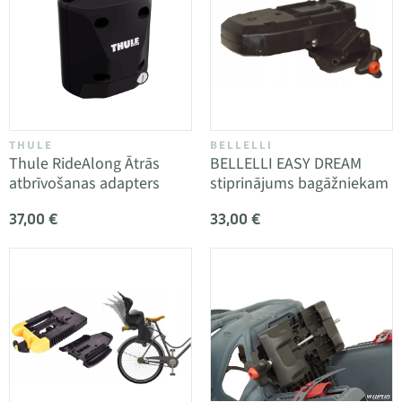
THULE
BELLELLI
Thule RideAlong Ātrās
BELLELLI EASY DREAM
atbrīvošanas adapters
stiprinājums bagāžniekam
37,00 €
33,00 €