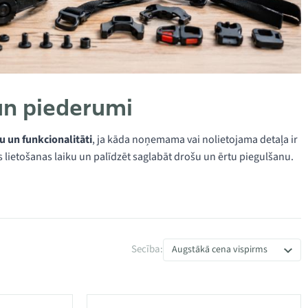
un piederumi
u un funkcionalitāti
, ja kāda noņemama vai nolietojama detaļa ir
es lietošanas laiku un palīdzēt saglabāt drošu un ērtu piegulšanu.
Secība:
Augstākā cena vispirms