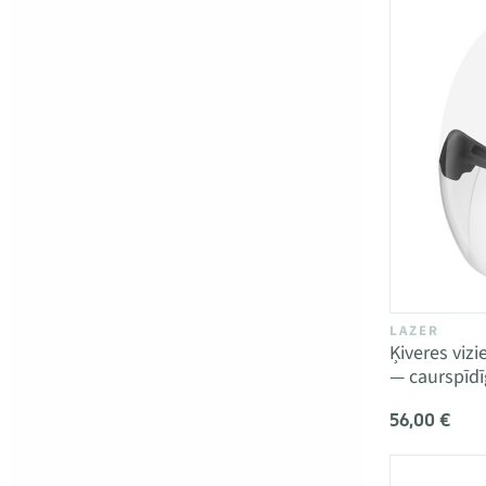
LAZER
Ķiveres vizi
— caurspīdī
56,00 €