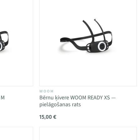
WOOM
 M
Bērnu ķivere WOOM READY XS —
pielāgošanas rats
15,00 €