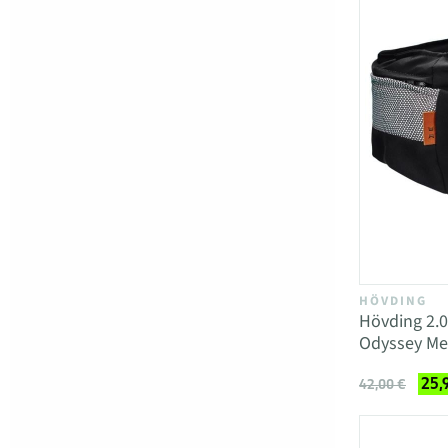
HÖVDING
Hövding 2.0
Odyssey M
25,
42,00 €