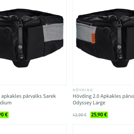
HÖVDING
 apkakles pārvalks Sarek
Hövding 2.0 Apkakles pārv
edium
Odyssey Large
90 €
25,90 €
42,00 €