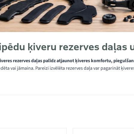
ipēdu ķiveru rezerves daļas 
iveres rezerves daļas palīdz atjaunot ķiveres komfortu, piegulšan
dēta vai jāmaina. Pareizi izvēlēta rezerves daļa var pagarināt ķiver
kategorijā Ķiveres rezerves daļas