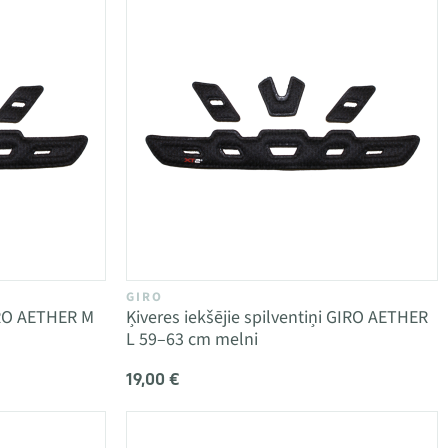
GIRO
GIRO AETHER M
Ķiveres iekšējie spilventiņi GIRO AETHER
L 59–63 cm melni
19,00 €