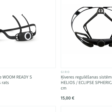
GIRO
re WOOM READY S
Ķiveres regulēšanas sistē
 rats
HELIOS / ECLIPSE SPHERIC
cm
15,00 €