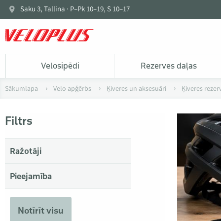
Saku 3, Tallina · P–Pk 10–19, S 10–17
Velosipēdi
Rezerves daļas
Sākumlapa
Velo apģērbs
Ķiveres un aksesuāri
Ķiveres rezer
Filtrs
Ražotāji
Pieejamība
Notīrīt visu