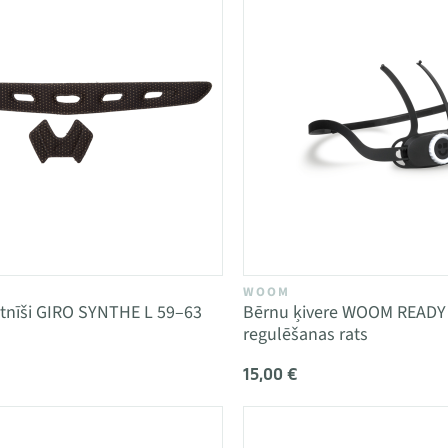
WOOM
iktnīši GIRO SYNTHE L 59–63
Bērnu ķivere WOOM READY
regulēšanas rats
15,00 €