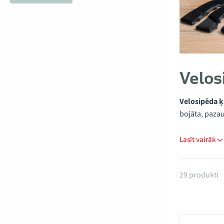
Velos
Velosipēda ķ
bojāta, pazau
Lasīt vairāk
Produkti 
29 produkti