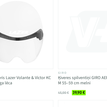
GIRO
eris Lazer Volante & Victor KC
Ķiveres spilventiņi GIRO 
ga lēca
M 55–59 cm melni
39,90 €
45,00 €