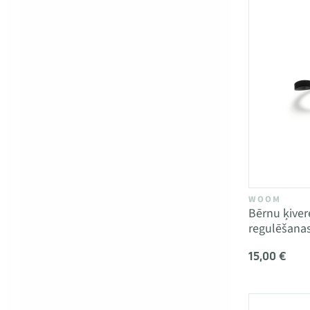
WOOM
Bērnu ķive
regulēšanas
15,00 €