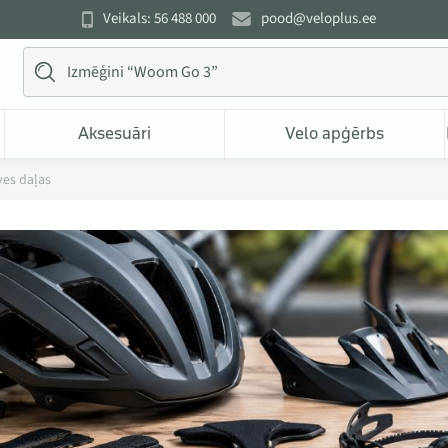
Veikals: 56 488 000
pood@veloplus.ee
Aksesuāri
Velo apģērbs
ves daļas