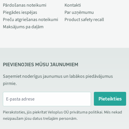
Pārdošanas noteikumi
Kontakti
Piegādes iespējas
Par uzņēmumu
Preču atgriešanas noteikumi
Product safety recall
Maksājums pa daļām
PIEVIENOJIES MŪSU JAUNUMIEM
Saņemiet noderīgus jaunumus un labākos piedāvājumus
pirmie.
Pieteikties
Pierakstoties, jūs piekrītat Veloplus OÜ privātuma politikai. Mēs nekad
neizpaužam jūsu datus trešajām personām.