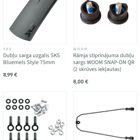
SKS
WOOM
Dubļu sarga uzgalis SKS
Rāmja stiprinājuma dubļu
Bluemels Style 75mm
sargs WOOM SNAP-ON QR
(2 skrūves iekļautas)
8,99 €
8,00 €