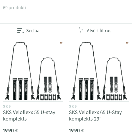
Produkti kategorijā Dubļusargu rezerves daļas
69 produkti
Secība
Atvērt filtrus
SKS
SKS
SKS Veloflexx 55 U-stay
SKS Veloflexx 65 U-Stay
komplekts
komplekts 29"
19,90 €
19,90 €