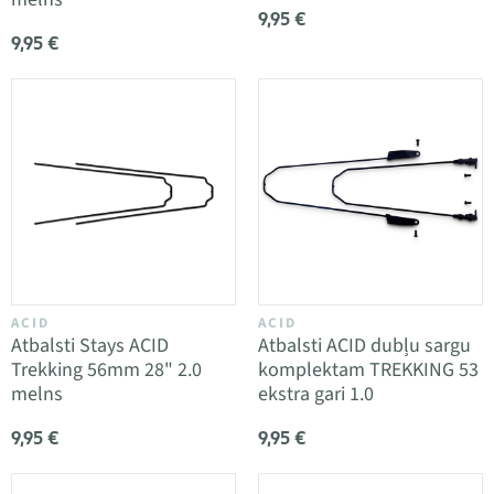
9,95 €
9,95 €
ACID
ACID
Atbalsti Stays ACID
Atbalsti ACID dubļu sargu
Trekking 56mm 28" 2.0
komplektam TREKKING 53
melns
ekstra gari 1.0
9,95 €
9,95 €