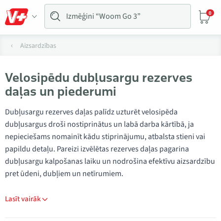
0
Aizsardzības
Velosipēdu dubļusargu rezerves
daļas un piederumi
Dubļusargu rezerves daļas palīdz uzturēt velosipēda
dubļusargus droši nostiprinātus un labā darba kārtībā, ja
nepieciešams nomainīt kādu stiprinājumu, atbalsta stieni vai
papildu detaļu. Pareizi izvēlētas rezerves daļas pagarina
dubļusargu kalpošanas laiku un nodrošina efektīvu aizsardzību
pret ūdeni, dubļiem un netīrumiem.
Lasīt vairāk