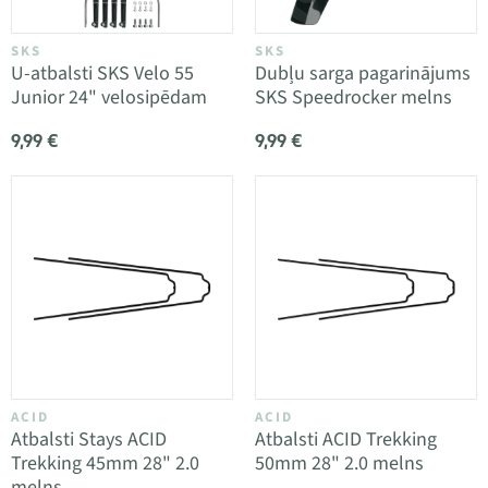
SKS
SKS
U-atbalsti SKS Velo 55
Dubļu sarga pagarinājums
Junior 24" velosipēdam
SKS Speedrocker melns
9,99 €
9,99 €
ACID
ACID
Atbalsti Stays ACID
Atbalsti ACID Trekking
Trekking 45mm 28" 2.0
50mm 28" 2.0 melns
melns