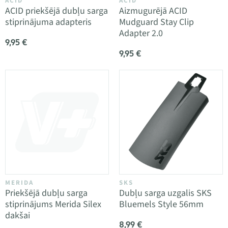
ACID
ACID
ACID priekšējā dubļu sarga
Aizmugurējā ACID
stiprinājuma adapteris
Mudguard Stay Clip
Adapter 2.0
9,95 €
9,95 €
MERIDA
SKS
Priekšējā dubļu sarga
Dubļu sarga uzgalis SKS
stiprinājums Merida Silex
Bluemels Style 56mm
dakšai
8,99 €