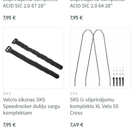
ACID SIC 2.0 67 28"
ACID SIC 2.0 64 28"
7,95 €
7,95 €
SKS
SKS
Velcro siksnas SKS
SKS U-stiprinājumu
Speedrocker dubļu sargu
komplekts XL Velo 55
komplektam
Cross
7,95 €
7,49 €