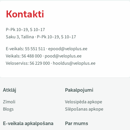
Kontakti
P–Pk 10–19, S 10–17
Saku 3, Tallina · P–Pk 10–19, S 10–17
E-veikals:
55 551 511
·
epood@veloplus.ee
Veikals:
56 488 000
·
pood@veloplus.ee
Veloserviss:
56 229 000
·
hooldus@veloplus.ee
Atklāj
Pakalpojumi
Zīmoli
Velosipēda apkope
Blogs
Slēpošanas apkope
E-veikala apkalpošana
Par mums