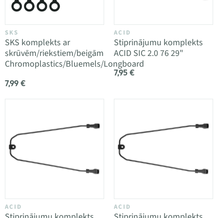
SKS
ACID
SKS komplekts ar
Stiprinājumu komplekts
skrūvēm/riekstiem/beigām
ACID SIC 2.0 76 29"
Chromoplastics/Bluemels/Longboard
7,95 €
7,99 €
ACID
ACID
Stiprinājumu komplekts
Stiprinājumu komplekts