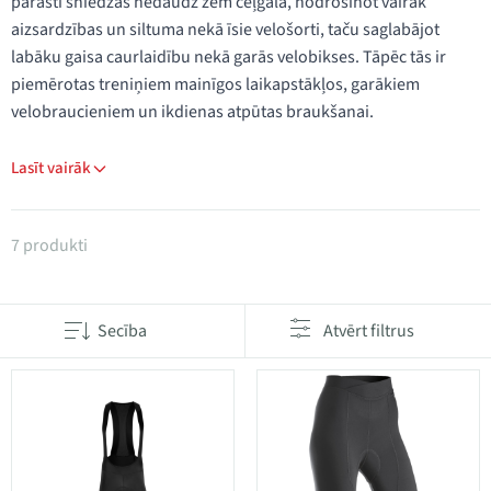
parasti sniedzas nedaudz zem ceļgala, nodrošinot vairāk
aizsardzības un siltuma nekā īsie velošorti, taču saglabājot
labāku gaisa caurlaidību nekā garās velobikses. Tāpēc tās ir
piemērotas treniņiem mainīgos laikapstākļos, garākiem
velobraucieniem un ikdienas atpūtas braukšanai.
Lasīt vairāk
Produkti kategorijā 3/4 Šorti
7 produkti
Secība
Atvērt filtrus