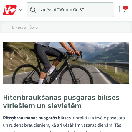
0
Bikses un Šorti
Riteņbraukšanas pusgarās bikses
vīriešiem un sievietēm
Riteņbraukšanas pusgarās bikses
ir praktiska izvēle pavasara
un rudens braucieniem, kā arī vēsākām vasaras dienām. Tās