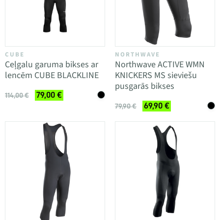
CUBE
NORTHWAVE
Ceļgalu garuma bikses ar
Northwave ACTIVE WMN
lencēm CUBE BLACKLINE
KNICKERS MS sieviešu
pusgarās bikses
79,00 €
114,00 €
69,90 €
79,90 €