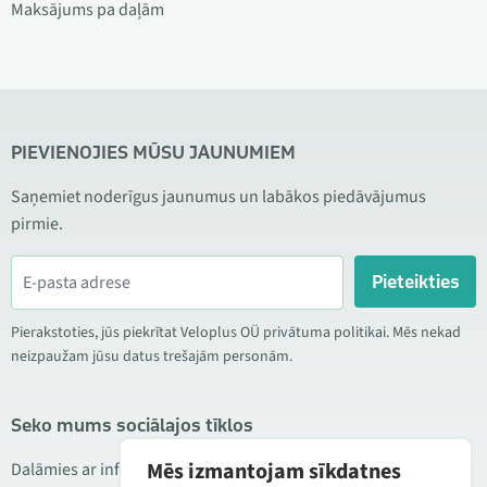
Maksājums pa daļām
PIEVIENOJIES MŪSU JAUNUMIEM
Saņemiet noderīgus jaunumus un labākos piedāvājumus
pirmie.
Pieteikties
Pierakstoties, jūs piekrītat Veloplus OÜ privātuma politikai. Mēs nekad
neizpaužam jūsu datus trešajām personām.
Seko mums sociālajos tīklos
Mēs izmantojam sīkdatnes
Dalāmies ar informāciju par izdevīgām akcijām, jauniem