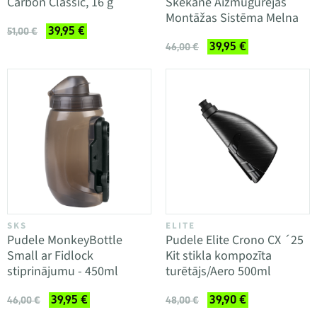
Carbon Classic, 16 g
Skekane Aizmugurējās
Montāžas Sistēma Melna
39,95 €
51,00 €
39,95 €
46,00 €
SKS
ELITE
Pudele MonkeyBottle
Pudele Elite Crono CX ´25
Small ar Fidlock
Kit stikla kompozīta
stiprinājumu - 450ml
turētājs/Aero 500ml
39,95 €
39,90 €
46,00 €
48,00 €