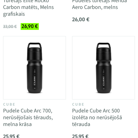
Turētājs Elite Rocko
Pudeles turētājs Merida
Carbon matēts, Melns
Aero Carbon, melns
grafiskais
26,00 €
26,90 €
33,00 €
CUBE
CUBE
Pudele Cube Arc 700,
Pudele Cube Arc 500
nerūsējošais tērauds,
izolēta no nerūsējošā
melna krāsa
tērauda
25,95 €
25,95 €