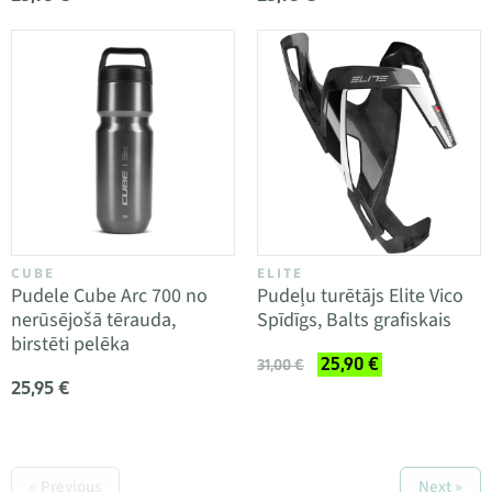
CUBE
ELITE
Pudele Cube Arc 700 no
Pudeļu turētājs Elite Vico
nerūsējošā tērauda,
Spīdīgs, Balts grafiskais
birstēti pelēka
25,90 €
31,00 €
25,95 €
« Previous
Next »