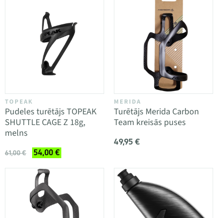
TOPEAK
MERIDA
Pudeles turētājs TOPEAK
Turētājs Merida Carbon
SHUTTLE CAGE Z 18g,
Team kreisās puses
melns
49,95 €
54,00 €
61,00 €