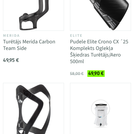
MERIDA
ELITE
Turētājs Merida Carbon
Pudele Elite Crono CX ´25
Team Side
Komplekts Oglekļa
Šķiedras Turētājs/Aero
49,95 €
500ml
49,90 €
58,00 €