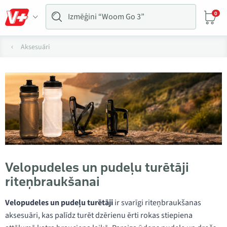
0
Aksesuāri
Velopudeles un pudeļu turētāji
riteņbraukšanai
Velopudeles un pudeļu turētāji
ir svarīgi riteņbraukšanas
aksesuāri, kas palīdz turēt dzērienu ērti rokas stiepiena