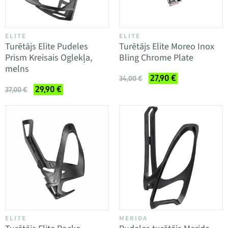
ELITE
ELITE
Turētājs Elite Pudeles
Turētājs Elite Moreo Inox
Prism Kreisais Oglekļa,
Bling Chrome Plate
melns
27,90 €
34,00 €
29,90 €
37,00 €
ELITE
MERIDA