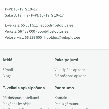
P–Pk 10–19, S 10–17
Saku 3, Tallina · P–Pk 10–19, S 10–17
E-veikals:
55 551 511
·
epood@veloplus.ee
Veikals:
56 488 000
·
pood@veloplus.ee
Veloserviss:
56 229 000
·
hooldus@veloplus.ee
Atklāj
Pakalpojumi
Zīmoli
Velosipēda apkope
Blogs
Slēpošanas apkope
E-veikala apkalpošana
Par mums
Pārdošanas noteikumi
Kontakti
Piegādes iespējas
Par uzņēmumu