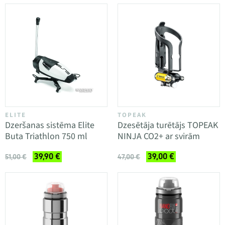
ELITE
TOPEAK
Dzeršanas sistēma Elite
Dzesētāja turētājs TOPEAK
Buta Triathlon 750 ml
NINJA CO2+ ar svirām
39,90 €
39,00 €
51,00 €
47,00 €