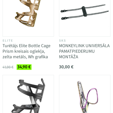
ELITE
SKS
Turētājs Elite Bottle Cage
MONKEYLINK UNIVERSĀLA
Prism kreisais oglekļa,
PAMATPIEDERUMU
zelta metāls, Wh grafika
MONTĀŽA
30,00 €
34,90 €
41,00 €