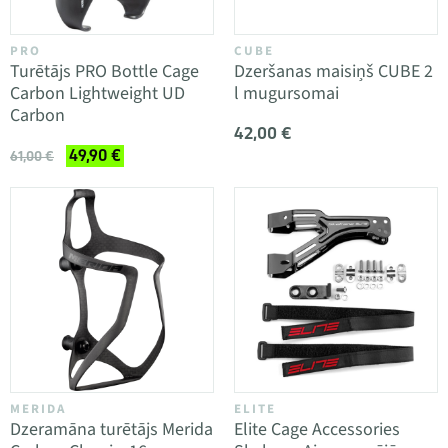
PRO
CUBE
Turētājs PRO Bottle Cage
Dzeršanas maisiņš CUBE 2
Carbon Lightweight UD
l mugursomai
Carbon
42,00 €
49,90 €
61,00 €
MERIDA
ELITE
Dzeramāna turētājs Merida
Elite Cage Accessories