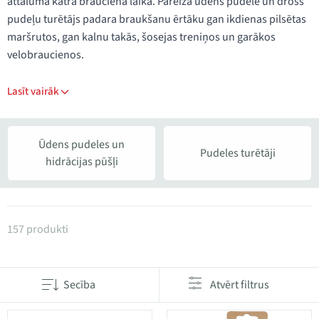
attālumā katra brauciena laikā. Pareiza ūdens pudele un drošs
pudeļu turētājs padara braukšanu ērtāku gan ikdienas pilsētas
maršrutos, gan kalnu takās, šosejas treniņos un garākos
velobraucienos.
Lasīt vairāk
Ūdens pudeles un
Pudeles turētāji
hidrācijas pūšļi
Produkti kategorijā Pudeles un pudeles turētāji
157 produkti
Secība
Atvērt filtrus