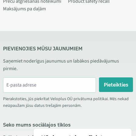
Preču atgriešanas noteikumi
Product safety recall
Maksājums pa daļām
PIEVIENOJIES MŪSU JAUNUMIEM
Saņemiet noderīgus jaunumus un labākos piedāvājumus
pirmie.
Pieteikties
Pierakstoties, jūs piekrītat Veloplus OÜ privātuma politikai. Mēs nekad
neizpaužam jūsu datus trešajām personām.
Seko mums sociālajos tīklos