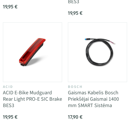
BES3
19,95 €
19,95 €
ACID
BOSCH
ACID E-Bike Mudguard
Gaismas Kabelis Bosch
Rear Light PRO-E SIC Brake
Priekšējai Gaismai 1400
BES3
mm SMART Sistēma
19,95 €
17,90 €