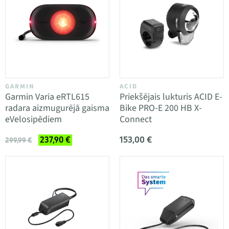
GARMIN
ACID
Garmin Varia eRTL615
Priekšējais lukturis ACID E-
radara aizmugurējā gaisma
Bike PRO-E 200 HB X-
eVelosipēdiem
Connect
153,00 €
237,90 €
299,99 €