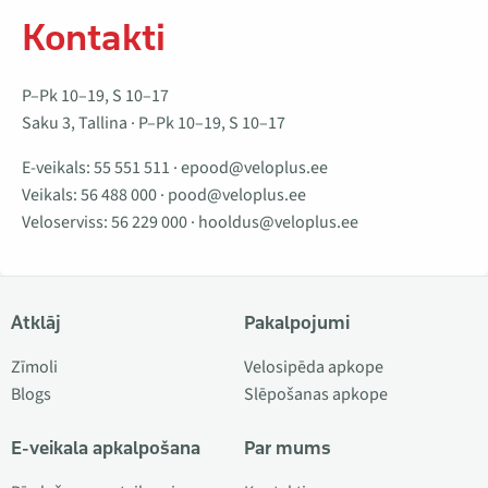
Kontakti
P–Pk 10–19, S 10–17
Saku 3, Tallina · P–Pk 10–19, S 10–17
E-veikals:
55 551 511
·
epood@veloplus.ee
Veikals:
56 488 000
·
pood@veloplus.ee
Veloserviss:
56 229 000
·
hooldus@veloplus.ee
Atklāj
Pakalpojumi
Zīmoli
Velosipēda apkope
Blogs
Slēpošanas apkope
E-veikala apkalpošana
Par mums