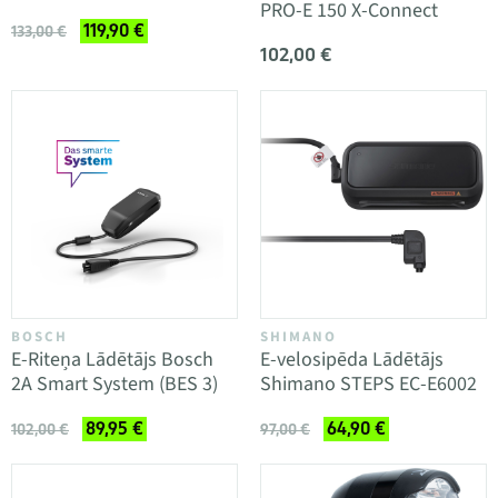
PRO-E 150 X-Connect
119,90 €
133,00 €
102,00 €
BOSCH
SHIMANO
E-Riteņa Lādētājs Bosch
E-velosipēda Lādētājs
2A Smart System (BES 3)
Shimano STEPS EC-E6002
89,95 €
64,90 €
102,00 €
97,00 €