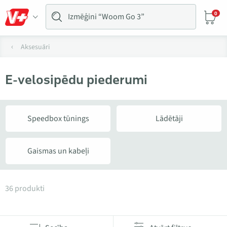
0
Aksesuāri
E-velosipēdu piederumi
Speedbox tūnings
Lādētāji
Gaismas un kabeļi
Produkti kategorijā E-velosipēdu piederumi
36 produkti