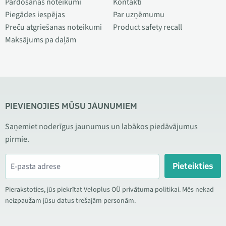
Pārdošanas noteikumi
Kontakti
Piegādes iespējas
Par uzņēmumu
Preču atgriešanas noteikumi
Product safety recall
Maksājums pa daļām
PIEVIENOJIES MŪSU JAUNUMIEM
Saņemiet noderīgus jaunumus un labākos piedāvājumus
pirmie.
Pieteikties
Pierakstoties, jūs piekrītat Veloplus OÜ privātuma politikai. Mēs nekad
neizpaužam jūsu datus trešajām personām.