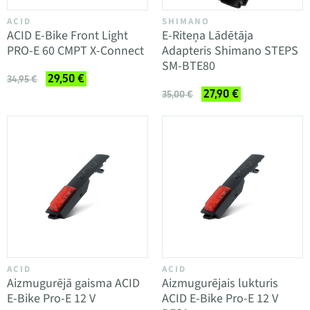
ACID
SHIMANO
ACID E-Bike Front Light
E-Riteņa Lādētāja
PRO-E 60 CMPT X-Connect
Adapteris Shimano STEPS
SM-BTE80
29,50 €
34,95 €
27,90 €
35,00 €
ACID
ACID
Aizmugurējā gaisma ACID
Aizmugurējais lukturis
E-Bike Pro-E 12 V
ACID E-Bike Pro-E 12 V