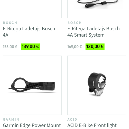
BOSCH
BOSCH
E-Riteņa Lādētājs Bosch
E-Riteņa Lādētājs Bosch
4A
4A Smart System
139,00 €
120,00 €
158,00 €
165,00 €
GARMIN
ACID
Garmin Edge Power Mount
ACID E-Bike Front light